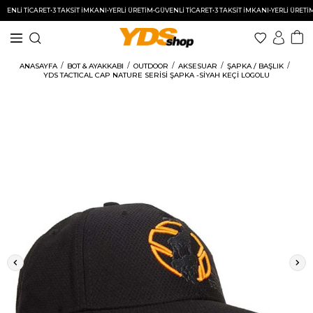
NLİ TİCARET
•
3 TAKSİT İMKANI
•
YERLİ ÜRETİM
•
GÜVENLİ TİCARET
•
3 TAKSİT İMKANI
•
YERLİ ÜRETİM
•
GÜ
ANASAYFA
BOT & AYAKKABI
OUTDOOR
AKSESUAR
ŞAPKA / BAŞLIK
YDS TACTICAL CAP NATURE SERİSİ ŞAPKA -SİYAH KEÇİ LOGOLU