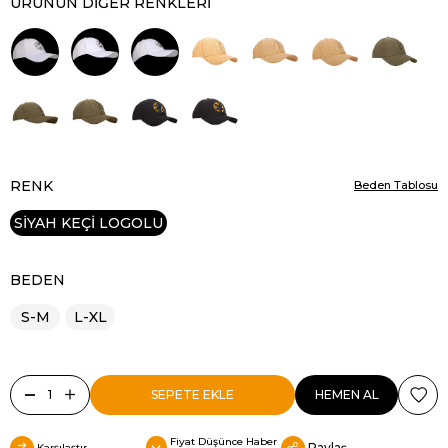
ÜRÜNÜN DIĞER RENKLERI
RENK
Beden Tablosu
SİYAH KEÇİ LOGOLU
BEDEN
S-M
L-XL
Fiyat Düşünce Haber
Paylaş
Karşılaştır