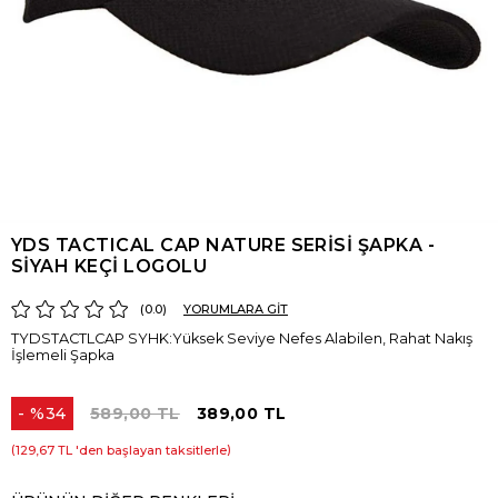
YDS TACTICAL CAP NATURE SERİSİ ŞAPKA -
SİYAH KEÇİ LOGOLU
0.0
YORUMLARA GİT
TYDSTACTLCAP SYHK:Yüksek Seviye Nefes Alabilen, Rahat Nakış
İşlemeli Şapka
%
34
589,00 TL
389,00 TL
İndirim
129,67 TL
'den başlayan taksitlerle