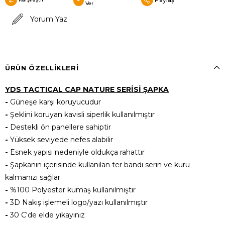
Ver
Yorum Yaz
ÜRÜN ÖZELLIKLERI
YDS TACTICAL CAP NATURE SERİSİ ŞAPKA
-
Güneşe karşı koruyucudur
-
Şeklini koruyan kavisli siperlik kullanılmıştır
-
Destekli ön panellere sahiptir
-
Yüksek seviyede nefes alabilir
-
Esnek yapısı nedeniyle oldukça rahattır
-
Şapkanın içerisinde kullanılan ter bandı serin ve kuru
kalmanızı sağlar
-
%100 Polyester kumaş kullanılmıştır
-
3D Nakış işlemeli logo/yazı kullanılmıştır
-
30 C'de elde yıkayınız