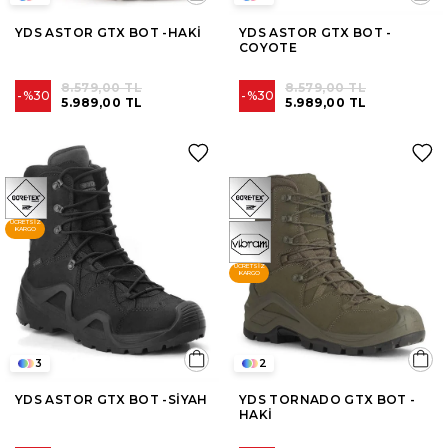
YDS ASTOR GTX BOT -HAKİ
YDS ASTOR GTX BOT -
COYOTE
8.579,00 TL
8.579,00 TL
%30
%30
5.989,00 TL
5.989,00 TL
ÜCRETSIZ
KARGO
ÜCRETSIZ
KARGO
3
2
YDS ASTOR GTX BOT -SİYAH
YDS TORNADO GTX BOT -
HAKİ