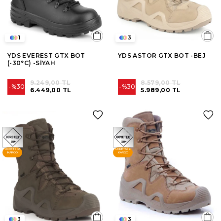
1
3
YDS EVEREST GTX BOT
YDS ASTOR GTX BOT -BEJ
(-30°C) -SİYAH
9.249,00 TL
8.579,00 TL
%30
%30
6.449,00 TL
5.989,00 TL
ÜCRETSIZ
ÜCRETSIZ
KARGO
KARGO
3
3