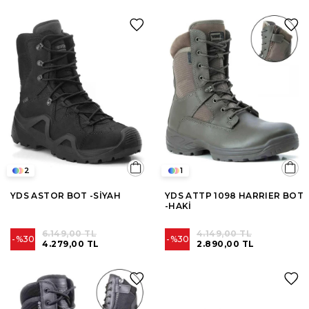
2
1
YDS ASTOR BOT -SİYAH
YDS ATTP 1098 HARRIER BOT
-HAKİ
6.149,00 TL
4.149,00 TL
%30
%30
4.279,00 TL
2.890,00 TL