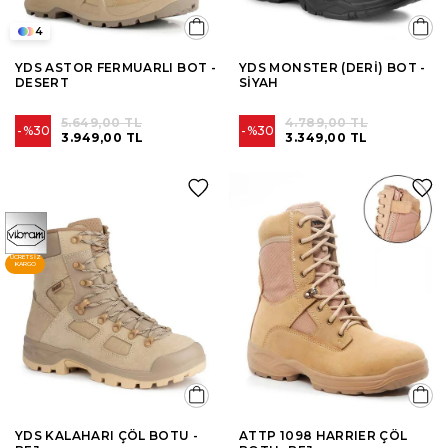
4
YDS ASTOR FERMUARLI BOT -
YDS MONSTER (DERİ) BOT -
DESERT
SİYAH
5.649,00 TL
4.789,00 TL
%30
%30
3.949,00 TL
3.349,00 TL
ÜCRETSIZ
KARGO
YDS KALAHARI ÇÖL BOTU -
ATTP 1098 HARRIER ÇÖL