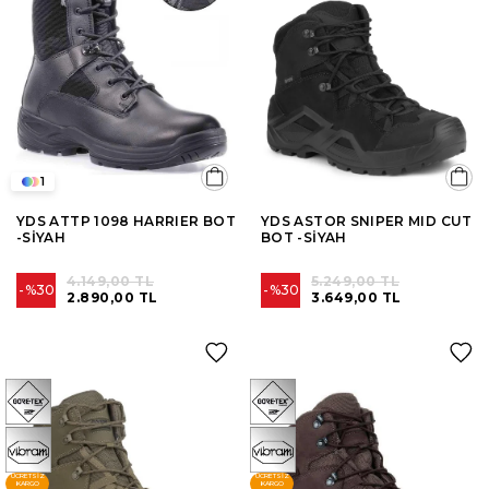
1
YDS ATTP 1098 HARRIER BOT
YDS ASTOR SNIPER MID CUT
-SİYAH
BOT -SİYAH
4.149,00 TL
5.249,00 TL
%30
%30
2.890,00 TL
3.649,00 TL
ÜCRETSIZ
ÜCRETSIZ
KARGO
KARGO