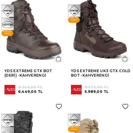
ÜCRETSIZ
KARGO
ÜCRETSIZ
KARGO
YDS EXTREME GTX BOT
YDS EXTREME UK3 GTX COLD
(DERİ) -KAHVERENGİ
BOT -KAHVERENGİ
9.249,00 TL
8.579,00 TL
%30
%30
6.449,00 TL
5.989,00 TL
ÜCRETSIZ
KARGO