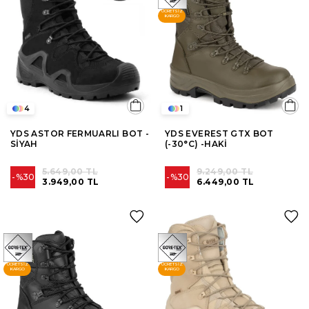
ÜCRETSIZ
KARGO
4
1
YDS ASTOR FERMUARLI BOT -
YDS EVEREST GTX BOT
SİYAH
(-30°C) -HAKİ
5.649,00 TL
9.249,00 TL
%30
%30
3.949,00 TL
6.449,00 TL
ÜCRETSIZ
ÜCRETSIZ
KARGO
KARGO