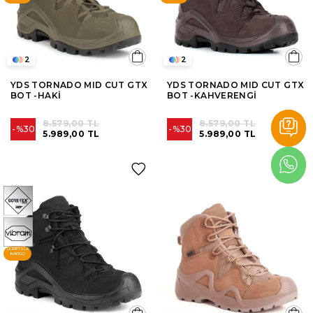
2
2
YDS TORNADO MID CUT GTX
YDS TORNADO MID CUT GTX
BOT -HAKİ
BOT -KAHVERENGİ
8.579,00 TL
8.579,00 TL
%30
%30
5.989,00 TL
5.989,00 TL
ÜCRETSIZ
KARGO