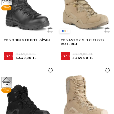
ÜCRETSIZ
KARGO
1
YDS ODIN GTX BOT -SİYAH
YDS ASTOR MID CUT GTX
BOT -BEJ
9.249,00 TL
7.789,00 TL
%30
%30
6.449,00 TL
5.449,00 TL
ÜCRETSIZ
KARGO