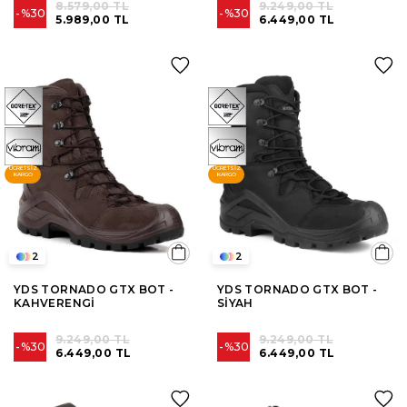
8.579,00 TL
9.249,00 TL
%30
%30
5.989,00 TL
6.449,00 TL
ÜCRETSIZ
ÜCRETSIZ
KARGO
KARGO
2
2
YDS TORNADO GTX BOT -
YDS TORNADO GTX BOT -
KAHVERENGİ
SİYAH
9.249,00 TL
9.249,00 TL
%30
%30
6.449,00 TL
6.449,00 TL