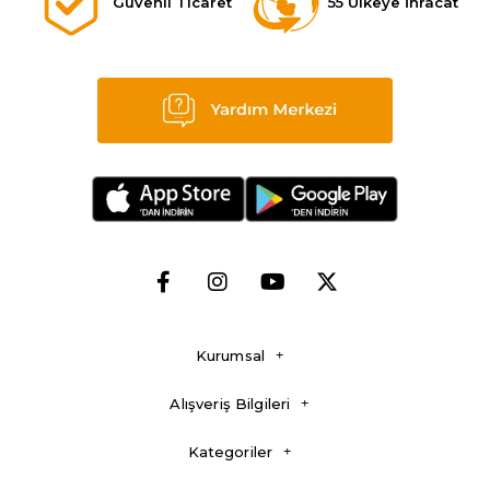
bekçilere kadar birçok kişinin tercih edebileceği bot ve ayakkabı
Güvenli Ticaret
55 Ülkeye İhracat
modelleri sunmaktayız. Bu botlar, çetin şartlarda dahi ayak
sağlığınızı koruyacak kalite ve dayanıklılıkta üretilmektedir.
Outdoor
etkinliklerde rastlanabilecek zorlu hava koşulları, arazi şartları ve
fiziksel darbelere karşı dayanıklı olan ürünlerimiz, iş güvenliği
gereksinimleri doğrultusunda da üretilmektedir. Su geçirmeyen,
esnek ve darbelere karşı ekstra koruma sağlayan iç yapı gibi pek
çok detayla sizlere maksimum konfor ve güvenlik sağlamaktadır.
Dayanıklı botlarımızın ve ayakkabılarımızın üretiminde, en yüksek
kalitede malzemeleri kullanıyoruz. Yüksek teknoloji ile birleşen
işçilik sayesinde her türlü zeminde ve hava koşulunda kullanıma
uygun ürünler sunuyoruz. Ürünlerimizin hava koşullarına karşı
dayanıklı yapıları; ıslak, kaygan veya engebeli zeminlerde dahi sizi
yarı yolda bırakmaz. Eğer siz de işinizde ya da günlük yaşantınızda
dayanıklı bir bot ya da ayakkabıya ihtiyaç duyuyorsanız, geniş
koleksiyonumuzu inceleyerek size uygun olanı bulabilirsiniz.
Erkek Bot-Ayakkabı Özellikleri
Erkekler için tasarlanan bot ve ayakkabılar genellikle dayanıklılık,
konfor ve fonksiyonellik açısından birçok özelliği barındırmaktadır.
Avrupa'nın en büyük bot ve tekstil ürünleri üreticisi YDS Shop olarak,
sizler için en iyi özellikleri bir araya getiren modelleri sitemizde
sunuyoruz.
Kurumsal
Erkek ayakkabılarımız, genellikle daha geniş ve anatomik bir yapıya
sahiptir. Bu sayede uzun süreli kullanımlarda bile ayağın rahat
etmesi amaçlanmaktadır. Darbe emici tabanlar, esnek yapıları ve
Alışveriş Bilgileri
terleme yapmayan iç yüzeyleri ile hem her türlü zemine uygun hem
de konforlu bir kullanım deneyimi sunar. Özellikle
iş güvenliği
botları
, metal ya da sert madde içermeyen burun yapısıyla
Kategoriler
maksimum koruma sağlamaktadır. İşte bu işlevsel modellerin bazı
özellikleri: