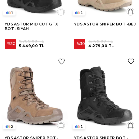
1
2
YDS ASTOR MID CUT GTX
YDS ASTOR SNIPER BOT -BEJ
BOT -SİYAH
7.789,00 TL
6.149,00 TL
%30
%30
5.449,00 TL
4.279,00 TL
2
2
YDS ASTOR SNIPER BOT -
YDS ASTOR SNIPER BOT -