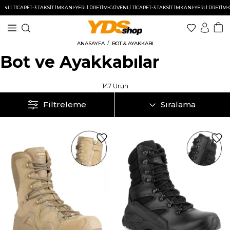
ET
•
3 TAKSİT İMKANI
•
YERLİ ÜRETİM
•
GÜVENLİ TİCARET
•
3 TAKSİT İMKANI
•
YERLİ ÜRETİM
•
GÜVENLİ Tİ
ANASAYFA
BOT & AYAKKABI
Bot ve Ayakkabılar
147 Ürün
Filtreleme
Sıralama