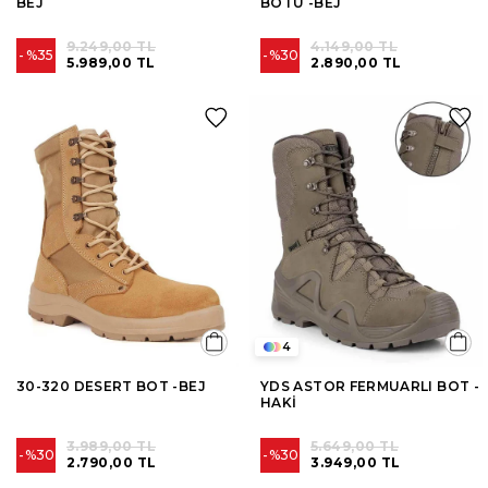
BEJ
BOTU -BEJ
9.249,00 TL
4.149,00 TL
%35
%30
5.989,00 TL
2.890,00 TL
4
30-320 DESERT BOT -BEJ
YDS ASTOR FERMUARLI BOT -
HAKİ
3.989,00 TL
5.649,00 TL
%30
%30
2.790,00 TL
3.949,00 TL