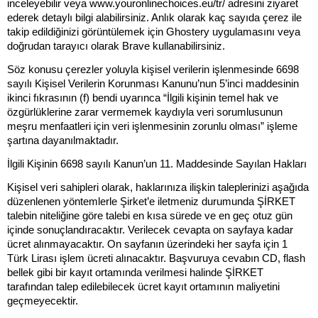
inceleyebilir veya www.youronlinechoices.eu/tr/ adresini ziyaret
ederek detaylı bilgi alabilirsiniz. Anlık olarak kaç sayıda çerez ile
takip edildiğinizi görüntülemek için Ghostery uygulamasını veya
doğrudan tarayıcı olarak Brave kullanabilirsiniz.
Söz konusu çerezler yoluyla kişisel verilerin işlenmesinde 6698
sayılı Kişisel Verilerin Korunması Kanunu’nun 5’inci maddesinin
ikinci fıkrasının (f) bendi uyarınca “İlgili kişinin temel hak ve
özgürlüklerine zarar vermemek kaydıyla veri sorumlusunun
meşru menfaatleri için veri işlenmesinin zorunlu olması” işleme
şartına dayanılmaktadır.
İlgili Kişinin 6698 sayılı Kanun’un 11. Maddesinde Sayılan Hakları
Kişisel veri sahipleri olarak, haklarınıza ilişkin taleplerinizi aşağıda
düzenlenen yöntemlerle Şirket’e iletmeniz durumunda ŞİRKET
talebin niteliğine göre talebi en kısa sürede ve en geç otuz gün
içinde sonuçlandıracaktır. Verilecek cevapta on sayfaya kadar
ücret alınmayacaktır. On sayfanın üzerindeki her sayfa için 1
Türk Lirası işlem ücreti alınacaktır. Başvuruya cevabın CD, flash
bellek gibi bir kayıt ortamında verilmesi halinde ŞİRKET
tarafından talep edilebilecek ücret kayıt ortamının maliyetini
geçmeyecektir.