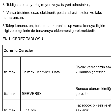
3. Tebligata esas yerleşim yeri veya iş yeri adresinizin,
4. Varsa bildirime esas elektronik posta adresi, telefon ve faks
numaranızın,
5.Talep konunuzun, bulunması zorunlu olup varsa konuya ilişkin
bilgi ve belgelerin de başvuruya eklenmesi gerekmektedir.
EK 1: ÇEREZ TABLOSU
Zorunlu Çerezler
Üyelik verilerinizin s
ticimax
Ticimax_Member_Data
kullanılan çerezler.
Sunucu oturum kimliği 
ticimax
SERVERID
çerezler.
Facebook pikseli ile etk
ticimax
__cf_bm
saklanır.