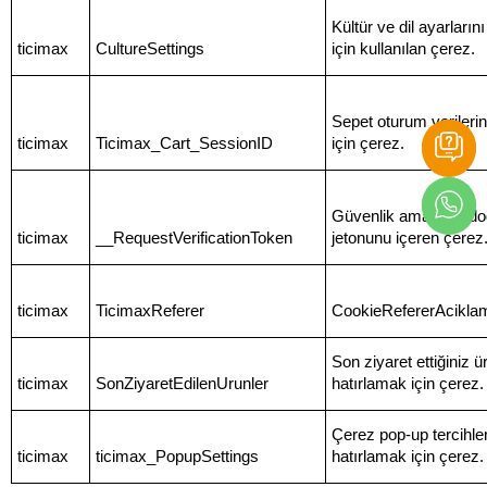
Kültür ve dil ayarların
ticimax
CultureSettings
için kullanılan çerez.
Sepet oturum verileri
ticimax
Ticimax_Cart_SessionID
için çerez.
Güvenlik amacıyla d
ticimax
__RequestVerificationToken
jetonunu içeren çerez
ticimax
TicimaxReferer
CookieRefererAcikla
Son ziyaret ettiğiniz ü
ticimax
SonZiyaretEdilenUrunler
hatırlamak için çerez.
Çerez pop-up tercihler
ticimax
ticimax_PopupSettings
hatırlamak için çerez.