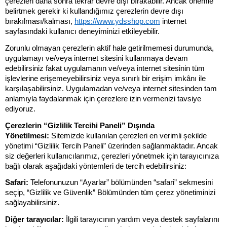
çerezleri daha sonra tekrar devre dışı bırakabilir. Ancak önemle
belirtmek gerekir ki kullandığımız çerezlerin devre dışı
bırakılması/kalması,
https://www.ydsshop.com
internet
sayfasındaki kullanıcı deneyiminizi etkileyebilir.
Zorunlu olmayan çerezlerin aktif hale getirilmemesi durumunda,
uygulamayı ve/veya internet sitesini kullanmaya devam
edebilirsiniz fakat uygulamanın ve/veya internet sitesinin tüm
işlevlerine erişemeyebilirsiniz veya sınırlı bir erişim imkânı ile
karşılaşabilirsiniz. Uygulamadan ve/veya internet sitesinden tam
anlamıyla faydalanmak için çerezlere izin vermenizi tavsiye
ediyoruz.
Çerezlerin “Gizlilik Tercihi Paneli” Dışında
Yönetilmesi:
Sitemizde kullanılan çerezleri en verimli şekilde
yönetimi “Gizlilik Tercih Paneli” üzerinden sağlanmaktadır. Ancak
siz değerleri kullanıcılarımız, çerezleri yönetmek için tarayıcınıza
bağlı olarak aşağıdaki yöntemleri de tercih edebilirsiniz:
Safari:
Telefonunuzun “Ayarlar” bölümünden “safari” sekmesini
seçip, “Gizlilik ve Güvenlik” Bölümünden tüm çerez yönetiminizi
sağlayabilirsiniz.
Diğer tarayıcılar:
İlgili tarayıcının yardım veya destek sayfalarını