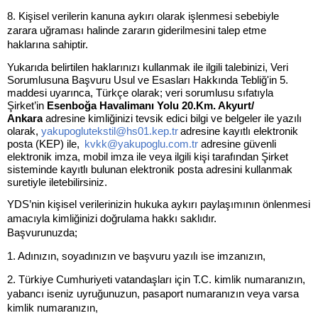
8. Kişisel verilerin kanuna aykırı olarak işlenmesi sebebiyle
zarara uğraması halinde zararın giderilmesini talep etme
haklarına sahiptir.
Yukarıda belirtilen haklarınızı kullanmak ile ilgili talebinizi, Veri
Sorumlusuna Başvuru Usul ve Esasları Hakkında Tebliğ'in 5.
maddesi uyarınca, Türkçe olarak; veri sorumlusu sıfatıyla
Şirket’in
Esenboğa Havalimanı Yolu 20.Km. Akyurt/
Ankara
adresine kimliğinizi tevsik edici bilgi ve belgeler ile yazılı
olarak,
yakupoglutekstil@hs01.kep.tr
adresine kayıtlı elektronik
posta (KEP) ile,
kvkk@yakupoglu.com.tr
adresine güvenli
elektronik imza, mobil imza ile veya ilgili kişi tarafından Şirket
sisteminde kayıtlı bulunan elektronik posta adresini kullanmak
suretiyle iletebilirsiniz.
YDS’nin kişisel verilerinizin hukuka aykırı paylaşımının önlenmesi
amacıyla kimliğinizi doğrulama hakkı saklıdır.
Başvurunuzda;
1. Adınızın, soyadınızın ve başvuru yazılı ise imzanızın,
2. Türkiye Cumhuriyeti vatandaşları için T.C. kimlik numaranızın,
yabancı iseniz uyruğunuzun, pasaport numaranızın veya varsa
kimlik numaranızın,