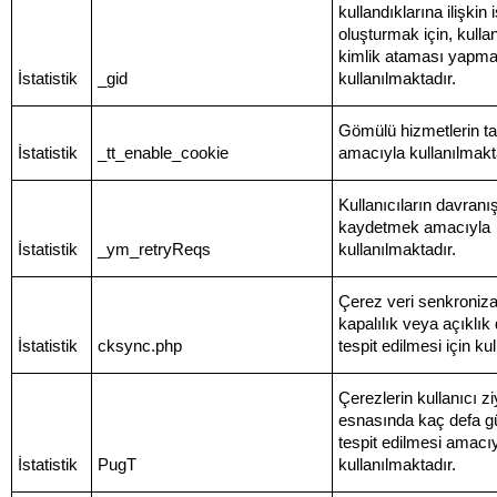
kullandıklarına ilişkin i
oluşturmak için, kulla
kimlik ataması yapm
İstatistik
_gid
kullanılmaktadır.
Gömülü hizmetlerin ta
İstatistik
_tt_enable_cookie
amacıyla kullanılmakt
Kullanıcıların davranış
kaydetmek amacıyla
İstatistik
_ym_retryReqs
kullanılmaktadır.
Çerez veri senkroni
kapalılık veya açıklı
İstatistik
cksync.php
tespit edilmesi için ku
Çerezlerin kullanıcı zi
esnasında kaç defa gü
tespit edilmesi amacı
İstatistik
PugT
kullanılmaktadır.