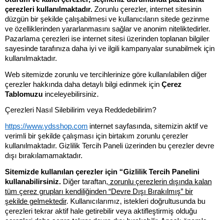
çerezleri kullanılmaktadır.
Zorunlu çerezler, internet sitesinin
düzgün bir şekilde çalışabilmesi ve kullanıcıların sitede gezinme
ve özelliklerinden yararlanmasını sağlar ve anonim niteliktedirler.
Pazarlama çerezleri ise internet sitesi üzerinden toplanan bilgiler
sayesinde tarafınıza daha iyi ve ilgili kampanyalar sunabilmek için
kullanılmaktadır.
Web sitemizde zorunlu ve tercihlerinize göre kullanılabilen diğer
çerezler hakkında daha detaylı bilgi edinmek için
Çerez
Tablomuzu
inceleyebilirsiniz.
Çerezleri Nasıl Silebilirim veya Reddedebilirim?
https://www.ydsshop.com
internet sayfasında, sitemizin aktif ve
verimli bir şekilde çalışması için birtakım zorunlu çerezler
kullanılmaktadır. Gizlilik Tercih Paneli üzerinden bu çerezler devre
dışı bırakılamamaktadır.
Sitemizde kullanılan çerezler için “Gizlilik Tercih Panelini
kullanabilirsiniz.
Diğer taraftan,
zorunlu çerezlerin dışında kalan
tüm çerez grupları kendiliğinden “Devre Dışı Bırakılmış” bir
şekilde gelmektedir
. Kullanıcılarımız, istekleri doğrultusunda bu
çerezleri tekrar aktif hale getirebilir veya aktifleştirmiş olduğu