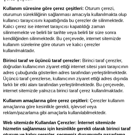
Kullanım süresine göre çerez çeşitleri:
Oturum çerezi,
oturumun sürekliliğinin sağlanması amacıyla kullanılmakta olup
kullanıcı tarayıcısını kapattığında bu çerezler de silinmektedir.
Kalıcı çerez ise internet tarayıcısı kapatıldığı zaman
silinmemekte ve belirli bir tarihte veya belirli bir süre sonra
kendiliğinden silinmektedir. Bu çerçevede, internet sitemizde
kullanım sürelerine göre oturum ve kalıcı çerezler
kullanılmaktadır.
Birinci taraf ve üçüncü taraf çerezler:
Birinci taraf çerezler,
doğrudan kullanıcının ziyaret ettiği internet sitesi yani tarayıcının
adres çubuğunda gösterilen adres tarafından yerleştirilmektedir.
Üçüncü taraf çerezlerse, kullanıcının ziyaret ettiği adres dışında
farklı bir etki alanı tarafından yerleştirilmektedir. Bu çerçevede,
internet sitemizde yalnızca birinci taraf çerez kullanılmaktadır.
Kullanım amaçlarına göre çerez çeşitleri:
Çerezler kullanım
amaçlarına göre kesinlikle gerekli, işlevsel veya
reklam/pazarlama gibi amaçlarla kullanılabilmektedir.
Web sitemizde Kullanılan Çerezler: İnternet sitemizde
hizmetin sağlanması için kesinlikle gerekli olarak birinci taraf
oturum ve kalıcı çerezler, seçmeniz durumunda pazarlama