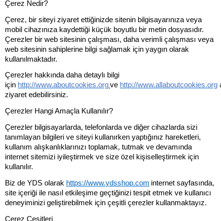
Çerez Nedir?
Çerez, bir siteyi ziyaret ettiğinizde sitenin bilgisayarınıza veya
mobil cihazınıza kaydettiği küçük boyutlu bir metin dosyasıdır.
Çerezler bir web sitesinin çalışması, daha verimli çalışması veya
web sitesinin sahiplerine bilgi sağlamak için yaygın olarak
kullanılmaktadır.
Çerezler hakkında daha detaylı bilgi
için
http://www.aboutcookies.org
ve
http://www.allaboutcookies.org
a
ziyaret edebilirsiniz.
Çerezler Hangi Amaçla Kullanılır?
Çerezler bilgisayarlarda, telefonlarda ve diğer cihazlarda sizi
tanımlayan bilgileri ve siteyi kullanırken yaptığınız hareketleri,
kullanım alışkanlıklarınızı toplamak, tutmak ve devamında
internet sitemizi iyileştirmek ve size özel kişiselleştirmek için
kullanılır.
Biz de YDS olarak
https://www.ydsshop.com
internet sayfasında,
site içeriği ile nasıl etkileşime geçtiğinizi tespit etmek ve kullanıcı
deneyiminizi geliştirebilmek için çeşitli çerezler kullanmaktayız.
Çerez Çeşitleri