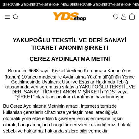
M
•
GÜVENLİ TİCARET
•
3 TAKSİT İMKANI
•
YERLİ ÜRETİM
•
GÜVENLİ TİCARET
•
3 TAKSİT İMKANI
•
YERLİ ÜR
YAKUPOĞLU TEKSTİL VE DERİ SANAYİ
TİCARET ANONİM ŞİRKETİ
ÇEREZ AYDINLATMA METNİ
Bu metin, 6698 sayılı Kişisel Verilerin Korunması Kanunu’nun
(Kanun) 10’uncu maddesi ile Aydınlatma Yükümlülüğünün Yerine
Getirilmesinde Uyulacak Usul ve Esaslar Hakkında Tebliğ
kapsamında veri sorumlusu sıfatıyla YAKUPOĞLU TEKSTİL VE
DERİ SANAYİ TİCARET ANONİM ŞİRKETİ (“YDS” veya
“ŞİRKET” olarak anılacaktır.) tarafından hazırlanmıştır.
Bu Çerez Aydınlatma Metninin amacı, internet sitemizde
kullanılan çerezlerin cihazınıza yerleştirilmesi aracılığıyla
otomatik yolla elde edilen kişisel verilerin işlenmesine ilişkin
olarak, hangi amaçlarla hangi tür çerezleri kullandığımız, hukuki
sebebi ve haklarınız hakkında sizlere bilgi vermektir.