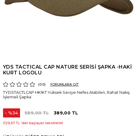
YDS TACTICAL CAP NATURE SERİSİ ŞAPKA -HAKİ
KURT LOGOLU
0.0
YORUMLARA GİT
TYDSTACTLCAP HKİKT:Yüksek Seviye Nefes Alabilen, Rahat Nakış
İşlemeli Şapka
%
34
589,00 TL
389,00 TL
İndirim
129,67 TL
'den başlayan taksitlerle