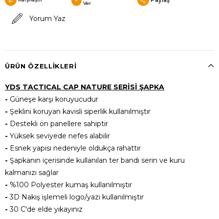
Ver
Yorum Yaz
ÜRÜN ÖZELLIKLERI
YDS TACTICAL CAP NATURE SERİSİ ŞAPKA
-
Güneşe karşı koruyucudur
-
Şeklini koruyan kavisli siperlik kullanılmıştır
-
Destekli ön panellere sahiptir
-
Yüksek seviyede nefes alabilir
-
Esnek yapısı nedeniyle oldukça rahattır
-
Şapkanın içerisinde kullanılan ter bandı serin ve kuru
kalmanızı sağlar
-
%100 Polyester kumaş kullanılmıştır
-
3D Nakış işlemeli logo/yazı kullanılmıştır
-
30 C'de elde yıkayınız