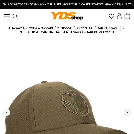
Lİ TİCARET
•
3 TAKSİT İMKANI
•
YERLİ ÜRETİM
•
GÜVENLİ TİCARET
•
3 TAKSİT İMKANI
•
YERLİ ÜRETİM
•
GÜ
ANASAYFA
BOT & AYAKKABI
OUTDOOR
AKSESUAR
ŞAPKA / BAŞLIK
YDS TACTICAL CAP NATURE SERİSİ ŞAPKA -HAKİ KURT LOGOLU