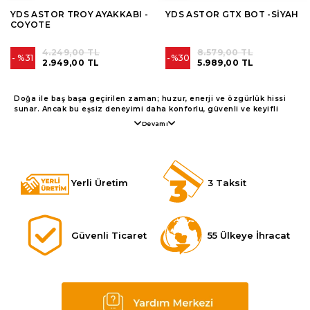
YDS ASTOR TROY AYAKKABI -
YDS ASTOR GTX BOT -SİYAH
COYOTE
4.249,00 TL
8.579,00 TL
%31
%30
2.949,00 TL
5.989,00 TL
Doğa ile baş başa geçirilen zaman; huzur, enerji ve özgürlük hissi
sunar. Ancak bu eşsiz deneyimi daha konforlu, güvenli ve keyifli
hale getirmek için doğru outdoor ürünlerine sahip olmak gerekir. En
Devamı
iyi outdoor ürünleri, zorlu doğa koşullarına dayanıklı malzemelerden
üretilir ve kullanıcının ihtiyaçlarına göre özelliklerle donatılır. YDS
Shop olarak dağcılıktan kampçılığa, doğa yürüyüşlerinden bisiklete
kadar birçok aktivite için ihtiyaç duyabileceğiniz outdoor ürünleri en
yüksek kalite standartlarıyla sizlere sunuyoruz. Sadece fonksiyonel
Yerli Üretim
3 Taksit
değil, aynı zamanda estetik ve ergonomik tasarımlarıyla da
beğeninizi kazanacak ürünlerimizle doğada geçirdiğiniz her anı
değerli kılın.
Dayanıklı Outdoor Ürün Çeşitleri
Doğa sporlarının ve açık hava aktivitelerinin tadını çıkarabilmek için
Güvenli Ticaret
55 Ülkeye İhracat
doğru ekipmanlara ve dayanıklı outdoor ürünlerine ihtiyaç
duyabilirsiniz. Dünya çapında 55’ten fazla ülkeye hizmet sunan YDS
Shop olarak sizi doğanın tüm zorluklarına karşı hazırlıklı kılan,
yüksek kalitede ve dayanıklı olan outdoor ürünleriyle
buluşturmaktayız. İşte sitemizde bulunan bu ürünlerden bazıları:
Outdoor Bot ve Ayakkabılar: Outdoor aktivitelerde