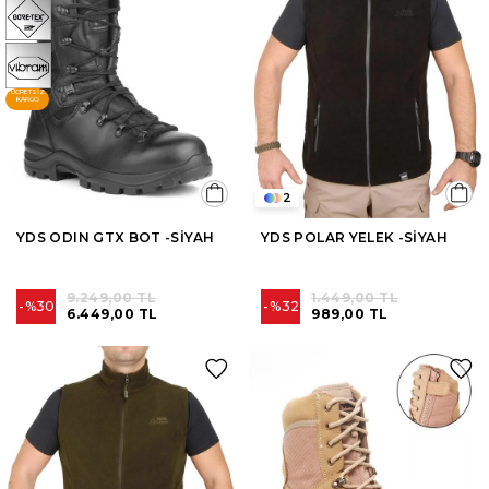
ÜCRETSIZ
KARGO
2
YDS ODIN GTX BOT -SİYAH
YDS POLAR YELEK -SİYAH
9.249,00 TL
1.449,00 TL
%30
%32
6.449,00 TL
989,00 TL