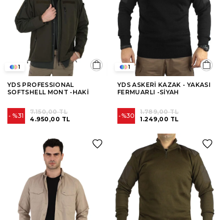
1
1
YDS PROFESSIONAL
YDS ASKERİ KAZAK - YAKASI
SOFTSHELL MONT -HAKİ
FERMUARLI -SİYAH
7.150,00 TL
1.789,00 TL
%31
%30
4.950,00 TL
1.249,00 TL