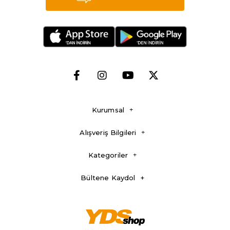
ayaklarınızın konforu ve güvenliği hayati önem taşır. YDS
Shop'un
dayanıklı outdoor bot
ve ayakkabıları, zorlu
arazilerde dahi üstün bir performans sunar. İster tırmanıcı
ister maden çalışanı olun, bu ekipmanlar ile her türlü zorlu
şartları aşabilirsiniz. Öyle ki su geçirmez yapıları, kaygan
zeminlere özel tabanları ve hava alabilen dizaynlarıyla dikkat
çekerler.
Outdoor Sırt Çantası: Doğada geçirilen zamanın keyfini
çıkarırken eşyalarınızı güvende tutmanız gerekir. Dayanıklı
sırt çantalarımız, hafifliğiyle sizi yormazken farklı bölmeleri
sayesinde eşyalarınızı düzenli bir şekilde taşımanıza olanak
tanır.
Outdoor Pantolon: Nerede olursanız olun konforlu bir şekilde
Kurumsal
hareket etmeniz için özel olarak tasarlanmış
outdoor pantolonlar
, suya ve rüzgâra karşı dayanıklılığı ile
öne çıkar. Hafif yapıları, esnek kumaşları ve fonksiyonel
Alışveriş Bilgileri
cepleriyle her türlü aktivite için uygunlardır. Ayrıca nefes
alabilir yapıları sayesinde terlemeyi minimuma indirirler.
Kategoriler
Kar Küreği: Özellikle kış aylarında karla kaplı dağlarda veya
yollarda seyahat ederken yanınızda bulundurabileceğiniz bu
ekipman, kompakt yapısıyla kolayca taşınır ve karla
Bültene Kaydol
mücadelede büyük bir yardımcınız olur.
Eldiven: Soğuk hava koşullarına karşı ellerinizi korurken aynı
zamanda esnekliğiyle rahat hareket etmenizi sağlar.
Eldivenler
, su geçirmez ve nefes alabilir özellikleriyle tüm
outdoor aktiviteleriniz için idealdir.
Termos: Doğada sıcak bir içecek ya da soğuk suya ihtiyaç