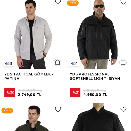
ÜCRETSIZ
KARGO
5
1
YDS TACTICAL GÖMLEK -
YDS PROFESSIONAL
PATİNA
SOFTSHELL MONT -SİYAH
3.949,00 TL
7.150,00 TL
%30
%31
2.749,00 TL
4.950,00 TL
ÜCRETSIZ
KARGO