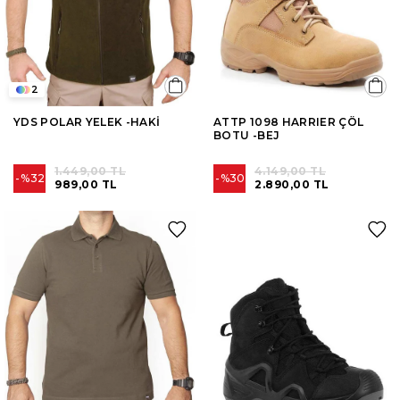
2
YDS POLAR YELEK -HAKİ
ATTP 1098 HARRIER ÇÖL
BOTU -BEJ
1.449,00 TL
4.149,00 TL
%32
%30
989,00 TL
2.890,00 TL