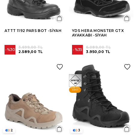
ATTT 1192 PARS BOT -SİYAH
YDS HERA MONSTER GTX
AYAKKABI -SİYAH
3.699,00 TL
6.089,00 TL
%30
%35
2.589,00 TL
3.950,00 TL
ÜCRETSIZ
KARGO
2
3