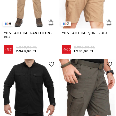
8
3
YDS TACTICAL PANTOLON -
YDS TACTICAL ŞORT -BEJ
BEJ
4.249,00 TL
2.790,00 TL
%31
%30
2.949,00 TL
1.950,00 TL