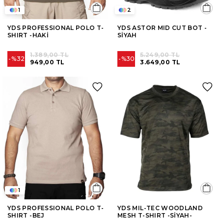
1
2
YDS PROFESSIONAL POLO T-
YDS ASTOR MID CUT BOT -
SHIRT -HAKİ
SİYAH
1.389,00 TL
5.249,00 TL
%32
%30
949,00 TL
3.649,00 TL
1
YDS PROFESSIONAL POLO T-
YDS MIL-TEC WOODLAND
SHIRT -BEJ
MESH T-SHIRT -SİYAH-