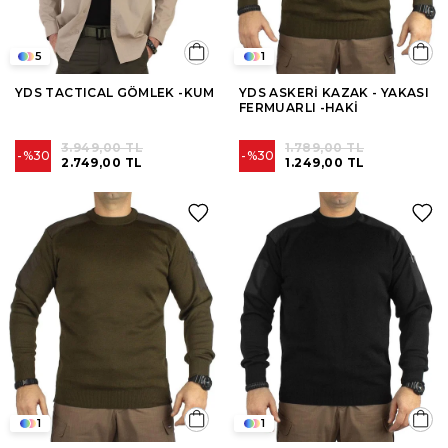
5
1
YDS TACTICAL GÖMLEK -KUM
YDS ASKERİ KAZAK - YAKASI
FERMUARLI -HAKİ
3.949,00 TL
1.789,00 TL
%30
%30
2.749,00 TL
1.249,00 TL
1
1