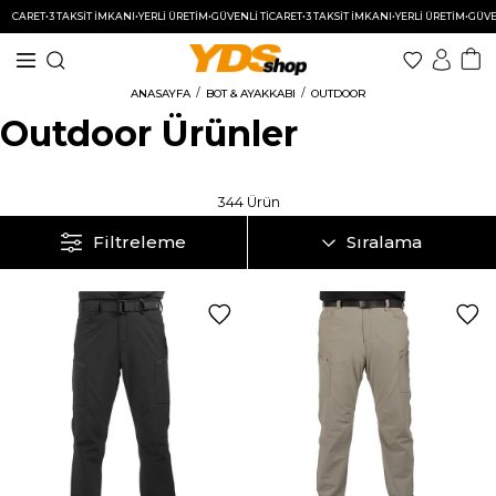
 İMKANI
•
YERLİ ÜRETİM
•
GÜVENLİ TİCARET
•
3 TAKSİT İMKANI
•
YERLİ ÜRETİM
•
GÜVENLİ TİCARET
•
3 TAK
ANASAYFA
BOT & AYAKKABI
OUTDOOR
Outdoor Ürünler
344 Ürün
Filtreleme
Sıralama