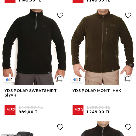
1.149,00 TL
1.249,00 TL
1
3
YDS POLAR SWEATSHIRT -
YDS POLAR MONT -HAKİ
SİYAH
1.449,00 TL
1.789,00 TL
%32
%30
989,00 TL
1.249,00 TL