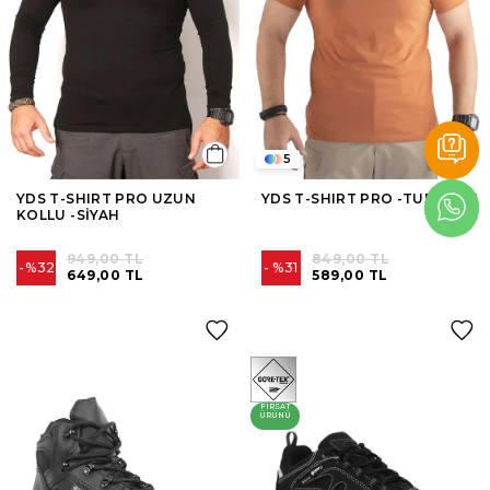
5
YDS T-SHIRT PRO UZUN
YDS T-SHIRT PRO -TURUNCU
KOLLU -SİYAH
949,00 TL
849,00 TL
%32
%31
649,00 TL
589,00 TL
FIRSAT
ÜRÜNÜ