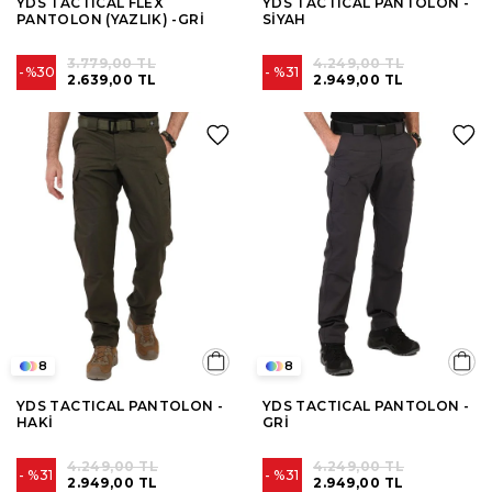
YDS TACTICAL FLEX
YDS TACTICAL PANTOLON -
PANTOLON (YAZLIK) -GRİ
SİYAH
3.779,00 TL
4.249,00 TL
%30
%31
2.639,00 TL
2.949,00 TL
8
8
YDS TACTICAL PANTOLON -
YDS TACTICAL PANTOLON -
HAKİ
GRİ
4.249,00 TL
4.249,00 TL
%31
%31
2.949,00 TL
2.949,00 TL