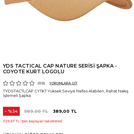
YDS TACTICAL CAP NATURE SERİSİ ŞAPKA -
COYOTE KURT LOGOLU
0.0
YORUMLARA GİT
TYDSTACTLCAP CYTKT:Yüksek Seviye Nefes Alabilen, Rahat Nakış
İşlemeli Şapka
%
34
589,00 TL
389,00 TL
İndirim
129,67 TL
'den başlayan taksitlerle