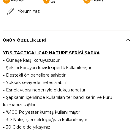
Ver
Yorum Yaz
ÜRÜN ÖZELLIKLERI
YDS TACTICAL CAP NATURE SERİSİ ŞAPKA
-
Güneşe karşı koruyucudur
-
Şeklini koruyan kavisli siperlik kullanılmıştır
-
Destekli ön panellere sahiptir
-
Yüksek seviyede nefes alabilir
-
Esnek yapısı nedeniyle oldukça rahattır
-
Şapkanın içerisinde kullanılan ter bandı serin ve kuru
kalmanızı sağlar
-
%100 Polyester kumaş kullanılmıştır
-
3D Nakış işlemeli logo/yazı kullanılmıştır
-
30 C'de elde yıkayınız