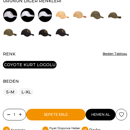
ÜRÜNÜN DIĞER RENKLERI
RENK
Beden Tablosu
COYOTE KURT LOGOLU
BEDEN
S-M
L-XL
Fiyat Düşünce Haber
Paylaş
Karşılaştır