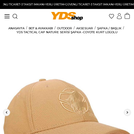
Lİ TİCARET
•
3 TAKSİT İMKANI
•
YERLİ ÜRETİM
•
GÜVENLİ TİCARET
•
3 TAKSİT İMKANI
•
YERLİ ÜRETİM
•
GÜ
ANASAYFA
BOT & AYAKKABI
OUTDOOR
AKSESUAR
ŞAPKA / BAŞLIK
YDS TACTICAL CAP NATURE SERİSİ ŞAPKA -COYOTE KURT LOGOLU