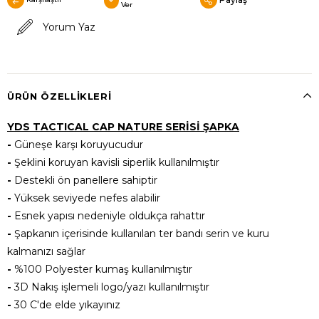
Ver
Yorum Yaz
ÜRÜN ÖZELLIKLERI
YDS TACTICAL CAP NATURE SERİSİ ŞAPKA
-
Güneşe karşı koruyucudur
-
Şeklini koruyan kavisli siperlik kullanılmıştır
-
Destekli ön panellere sahiptir
-
Yüksek seviyede nefes alabilir
-
Esnek yapısı nedeniyle oldukça rahattır
-
Şapkanın içerisinde kullanılan ter bandı serin ve kuru
kalmanızı sağlar
-
%100 Polyester kumaş kullanılmıştır
-
3D Nakış işlemeli logo/yazı kullanılmıştır
-
30 C'de elde yıkayınız