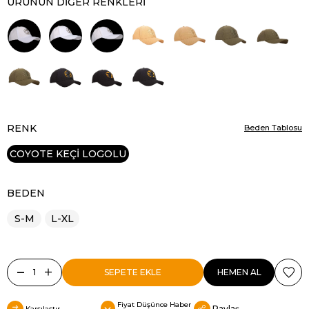
ÜRÜNÜN DIĞER RENKLERI
RENK
Beden Tablosu
COYOTE KEÇİ LOGOLU
BEDEN
S-M
L-XL
Fiyat Düşünce Haber
Paylaş
Karşılaştır