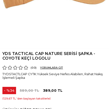
YDS TACTICAL CAP NATURE SERİSİ ŞAPKA -
COYOTE KEÇİ LOGOLU
0.0
YORUMLARA GİT
TYDSTACTLCAP CYTK:Yüksek Seviye Nefes Alabilen, Rahat Nakış
İşlemeli Şapka
%
34
589,00 TL
389,00 TL
İndirim
129,67 TL
'den başlayan taksitlerle