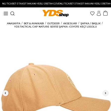
İ TİCARET
•
3 TAKSİT İMKANI
•
YERLİ ÜRETİM
•
GÜVENLİ TİCARET
•
3 TAKSİT İMKANI
•
YERLİ ÜRETİM
•
GÜV
ANASAYFA
BOT & AYAKKABI
OUTDOOR
AKSESUAR
ŞAPKA / BAŞLIK
YDS TACTICAL CAP NATURE SERİSİ ŞAPKA -COYOTE KEÇİ LOGOLU