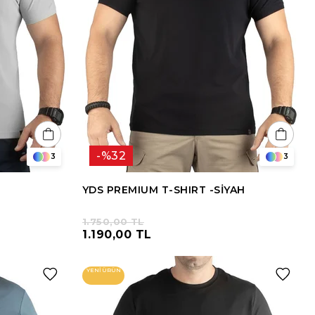
%32
3
3
YDS PREMIUM T-SHIRT -SİYAH
1.750,00 TL
1.190,00 TL
YENI ÜRÜN