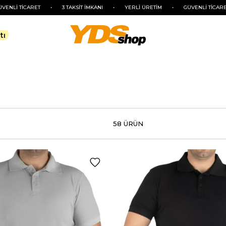
•
3 TAKSİT İMKANI
•
YERLİ ÜRETİM
•
GÜVENLİ TİCARET
•
3 TAKSİ
tı
58 ÜRÜN