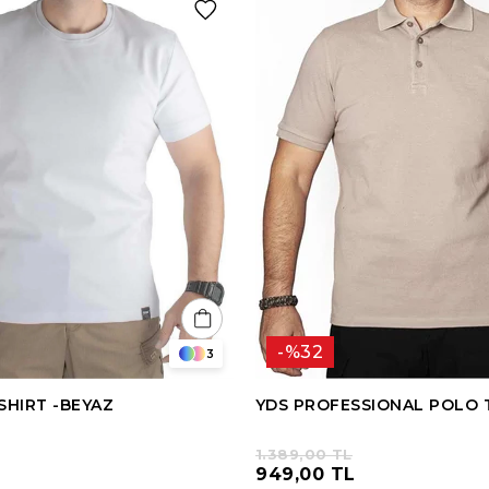
%32
3
SHIRT -BEYAZ
YDS PROFESSIONAL POLO T
1.389,00 TL
949,00 TL