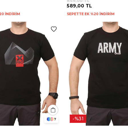
849,00 TL
589,00 TL
20 İNDİRİM
SEPETTE EK %20 İNDİRİM
%31
7