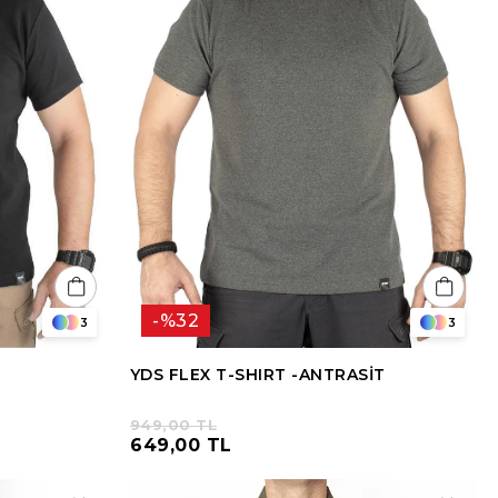
%32
3
3
YDS FLEX T-SHIRT -ANTRASİT
949,00 TL
649,00 TL