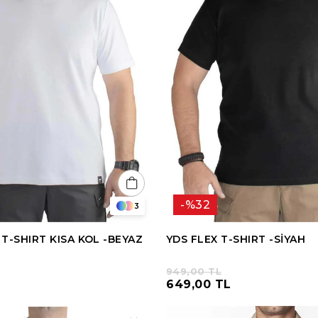
%32
3
T-SHIRT KISA KOL -BEYAZ
YDS FLEX T-SHIRT -SİYAH
949,00 TL
649,00 TL