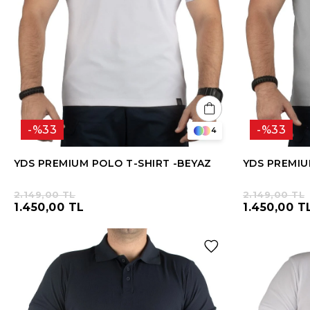
%33
%33
4
YDS PREMIUM POLO T-SHIRT -BEYAZ
YDS PREMIU
2.149,00 TL
2.149,00 TL
1.450,00 TL
1.450,00 T