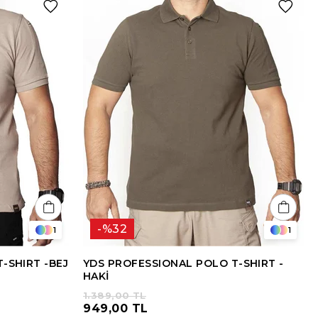
%32
1
1
-SHIRT -BEJ
YDS PROFESSIONAL POLO T-SHIRT -
HAKİ
1.389,00 TL
949,00 TL