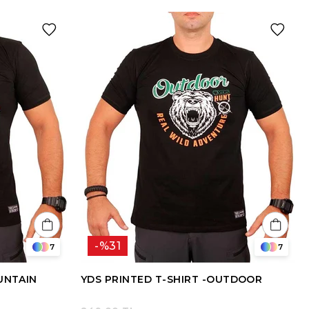
%31
7
7
UNTAIN
YDS PRINTED T-SHIRT -OUTDOOR