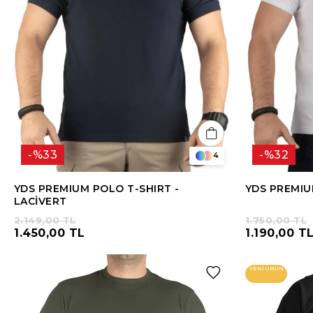
%33
%32
4
YDS PREMIUM POLO T-SHIRT -
YDS PREMIU
LACİVERT
2.149,00 TL
1.750,00 TL
1.450,00 TL
1.190,00 T
YENI ÜRÜN