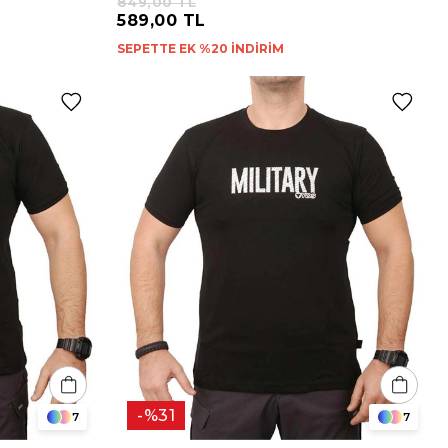
849,00 TL
589,00 TL
SEPETTE EK %20 İNDİRİM
%31
7
7