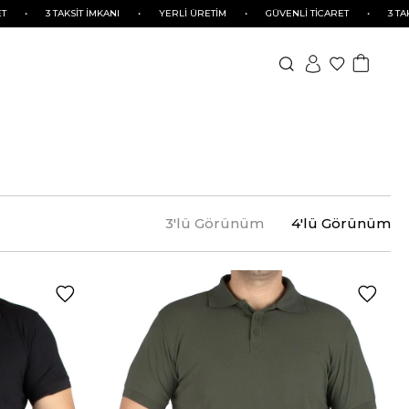
T İMKANI
•
YERLİ ÜRETİM
•
GÜVENLİ TİCARET
•
3 TAKSİT İMKANI
•