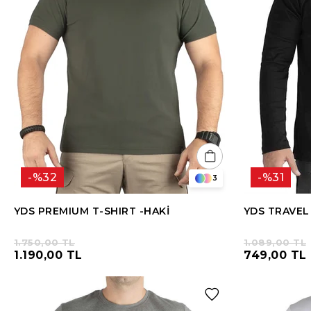
%32
%31
3
YDS PREMIUM T-SHIRT -HAKİ
YDS TRAVEL
1.750,00 TL
1.089,00 TL
1.190,00 TL
749,00 TL