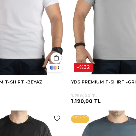
%32
3
M T-SHIRT -BEYAZ
YDS PREMIUM T-SHIRT -GRİ
1.750,00 TL
L
1.190,00 TL
YENI ÜRÜN