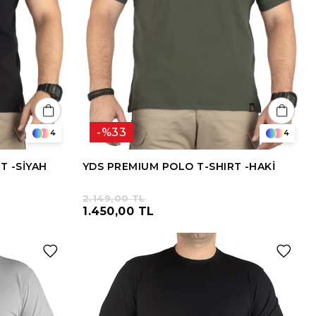
%33
4
4
T -SİYAH
YDS PREMIUM POLO T-SHIRT -HAKİ
2.149,00 TL
1.450,00 TL