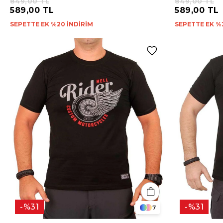
849,00 TL
849,00 TL
589,00 TL
589,00 TL
SEPETTE EK %20 İNDİRİM
SEPETTE EK %
%31
%31
7