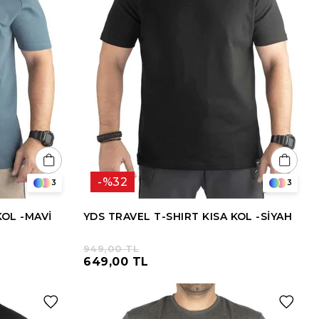
%32
3
3
KOL -MAVİ
YDS TRAVEL T-SHIRT KISA KOL -SİYAH
949,00 TL
649,00 TL