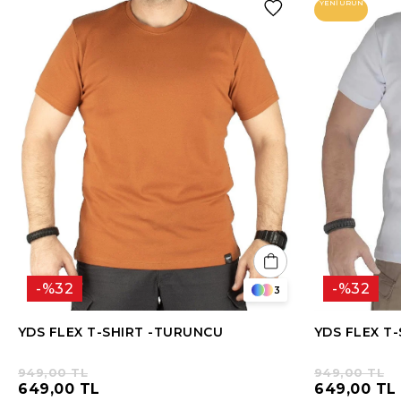
YENI ÜRÜN
%32
%32
3
YDS FLEX T-SHIRT -TURUNCU
YDS FLEX T-
949,00 TL
949,00 TL
649,00 TL
649,00 TL