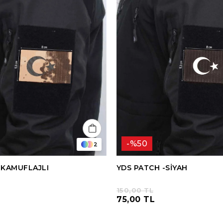
%50
2
-KAMUFLAJLI
YDS PATCH -SİYAH
150,00 TL
75,00 TL