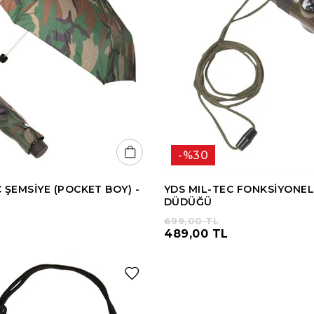
%30
 ŞEMSİYE (POCKET BOY) -
YDS MIL-TEC FONKSİYONEL
DÜDÜĞÜ
699,00 TL
489,00 TL