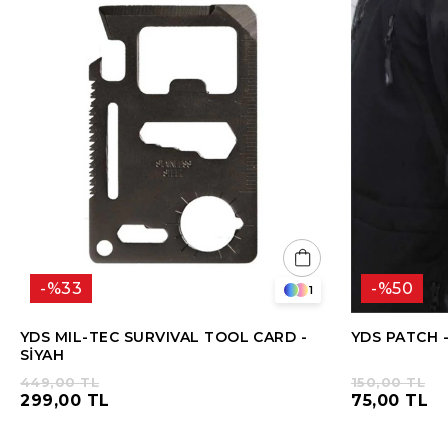
%33
%50
1
YDS MIL-TEC SURVIVAL TOOL CARD -
YDS PATCH 
SİYAH
449,00 TL
150,00 TL
299,00 TL
75,00 TL