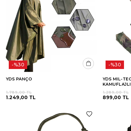
%30
%30
YDS PANÇO
YDS MIL-TEC
KAMUFLAJLI
1.789,00 TL
1.289,00 TL
1.249,00 TL
899,00 TL