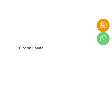
ek, maceranızı daha da keyifli kılacaktır. YDS Shop'ta, hem
Bültene Kaydol