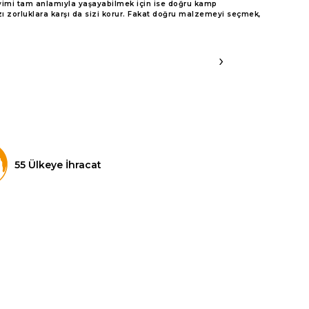
yimi tam anlamıyla yaşayabilmek için ise doğru kamp
zorluklara karşı da sizi korur. Fakat doğru malzemeyi seçmek,
a, fonksiyonel ekipmanlardan güvenliği artırıcı aksesuarlara kadar
›
lardan koruyacak bir çadırın yanı sıra fonksiyonel bir çoklu acil
 dikkate almanız gereken birçok ek malzeme bulunmaktadır.
htiyaçlarınızı karşılayacak çeşitlilikte ürünleri de bulabilirsiniz.
e bulundurmalısınız. Örneğin, kış mevsiminde karlı bir alanda kamp
in sadece bunlar yetmez. Aynı zamanda
termal battaniyeler
ve kar
n ürünleri en uygun fiyatlarla sunarak doğa ile baş başa eşsiz bir
55 Ülkeye İhracat
sini artırmak ve konforu maksimize etmek için bu temel malzemelerin
hedefliyor.
in hayati öneme sahip olabilir.
 taşıdığınız ekipmanın ağırlığı sizi yorabilir. Bu nedenle, hafif ama
ık ile fonksiyonelliği bir araya getiren ürünleri sizlere sunmaktadır.
lı olarak değişkenlik gösterebilir. Materyalin türünden işçiliğe,
erek her bütçeye uygun kamp malzemesi seçeneklerini sizlere
ünleri tercih etmeniz gerektiği anlamına gelmez. Özellikle yeni
ormans dengesi yüksek ürünleri sizlere sunuyoruz. Uygun fiyatlı bir
enizi zorlamadan da mümkün. YDS Shop, uzun yıllar boyunca size