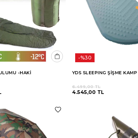
%30
ULUMU -HAKİ
YDS SLEEPING ŞİŞME KAMP 
6.499,00 TL
L
4.545,00 TL