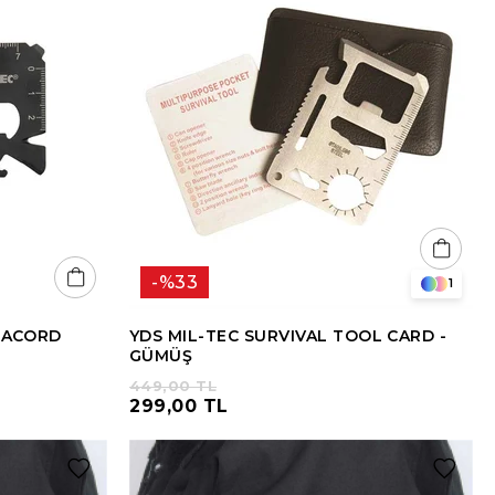
%33
1
ARACORD
YDS MIL-TEC SURVIVAL TOOL CARD -
GÜMÜŞ
449,00 TL
299,00 TL