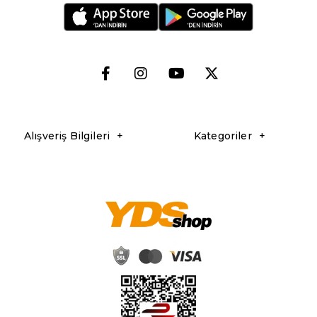
iminizi zenginleştirmenizi hedefler.
a cevap veren ve kalitesiyle sizi yarı yolda bırakmayacak ekipmanları seçm
gerekli olan her şeyi bulabilirsiniz.
Alışveriş Bilgileri
Kategoriler