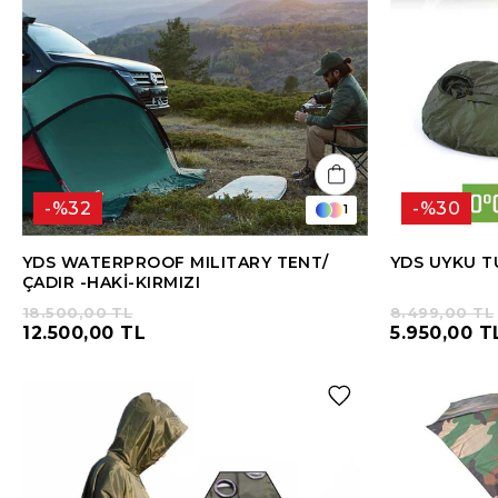
%32
%30
1
YDS WATERPROOF MILITARY TENT/
YDS UYKU T
ÇADIR -HAKİ-KIRMIZI
18.500,00 TL
8.499,00 TL
12.500,00 TL
5.950,00 T