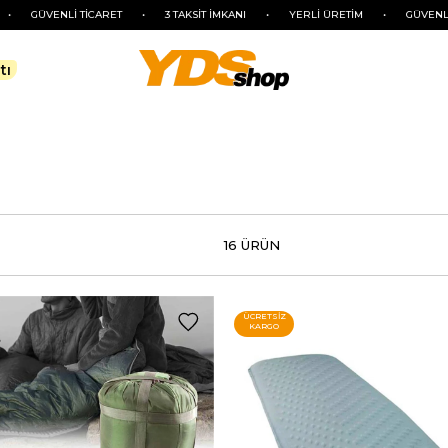
VENLİ TİCARET
•
3 TAKSİT İMKANI
•
YERLİ ÜRETİM
•
GÜVENLİ TİCARE
tı
16 ÜRÜN
ÜCRETSIZ
KARGO