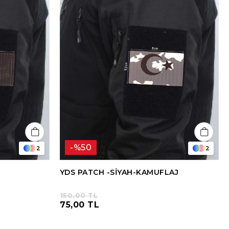
%50
2
2
YDS PATCH -SİYAH-KAMUFLAJ
150,00 TL
75,00 TL