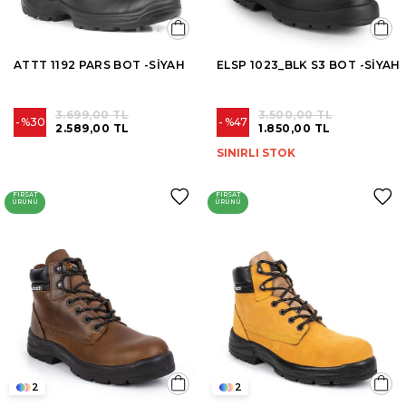
ATTT 1192 PARS BOT -SİYAH
ELSP 1023_BLK S3 BOT -SİYAH
3.699,00 TL
3.500,00 TL
%30
%47
2.589,00 TL
1.850,00 TL
SINIRLI STOK
FIRSAT
FIRSAT
ÜRÜNÜ
ÜRÜNÜ
2
2