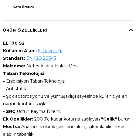
ÜRÜN ÖZELLIKLERI
EL 170 S2
Kullanım Alanı:
İş Güvenliği
Standart:
EN ISO 20345
Malzeme:
Nefes Alabilir Hakiki Deri
Taban Teknolojisi:
-
Enjeksiyon Taban Teknolojisi
-
Antistatik
-
Şok absorbsiyonu ve yumuşaklığı sayesinde kullanıcıya en
uygun konforu sağlar.
-
SRC
Üstün Kayma Direnci
Ek Özellikler:
200 J'e kadar koruma sağlayan
"Çelik"
burun.
Mostra:
Anatomik olarak şekillendirilmiş, çıkartılabilir, nefes
alabilir tabanlık