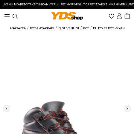
VENLİ TİCARET
•
3 TAKSİT İMKANI
•
YERLİ ÜRETİM
•
GÜVENLİ TİCARET
•
3 TAKSİT İMKANI
•
YERLİ ÜRETİM
ANASAYFA
BOT & AYAKKABI
İŞ GÜVENLİĞİ
BOT
EL 170 S2 BOT -SİYAH