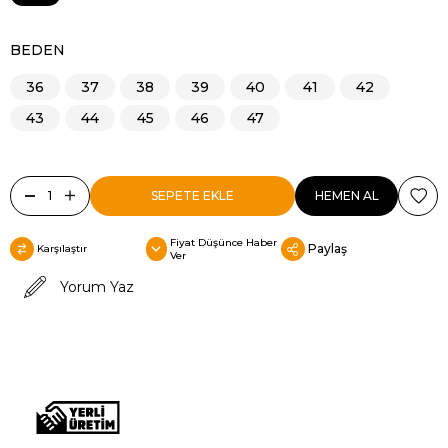
BEDEN
36
37
38
39
40
41
42
43
44
45
46
47
Fiyat Düşünce Haber
Paylaş
Karşılaştır
Ver
Yorum Yaz