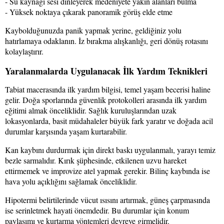
- Su kaynağı sesi dinleyerek medeniyete yakın alanları bulma
- Yüksek noktaya çıkarak panoramik görüş elde etme
Kaybolduğunuzda panik yapmak yerine, geldiğiniz yolu
hatırlamaya odaklanın. İz bırakma alışkanlığı, geri dönüş rotasını
kolaylaştırır.
Yaralanmalarda Uygulanacak İlk Yardım Teknikleri
Tabiat macerasında ilk yardım bilgisi, temel yaşam becerisi haline
gelir. Doğa sporlarında güvenlik protokolleri arasında ilk yardım
eğitimi almak önceliklidir. Sağlık kuruluşlarından uzak
lokasyonlarda, basit müdahaleler büyük fark yaratır ve doğada acil
durumlar karşısında yaşam kurtarabilir.
Kan kaybını durdurmak için direkt baskı uygulanmalı, yarayı temiz
bezle sarmalıdır. Kırık şüphesinde, etkilenen uzvu hareket
ettirmemek ve improvize atel yapmak gerekir. Bilinç kaybında ise
hava yolu açıklığını sağlamak önceliklidir.
Hipotermi belirtilerinde vücut ısısını artırmak, güneş çarpmasında
ise serinletmek hayati önemdedir. Bu durumlar için konum
paylaşımı ve kurtarma yöntemleri devreye girmelidir.