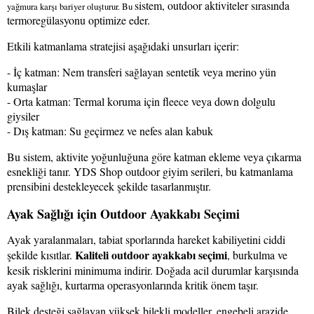
sistem, outdoor aktiviteler sırasında
yağmura karşı bariyer oluşturur. Bu
termoregülasyonu optimize eder.
Etkili katmanlama stratejisi aşağıdaki unsurları içerir:
- İç katman: Nem transferi sağlayan sentetik veya merino yün
kumaşlar
- Orta katman: Termal koruma için fleece veya down dolgulu
giysiler
- Dış katman: Su geçirmez ve nefes alan kabuk
Bu sistem, aktivite yoğunluğuna göre katman ekleme veya çıkarma
esnekliği tanır. YDS Shop outdoor giyim serileri, bu katmanlama
prensibini destekleyecek şekilde tasarlanmıştır.
Ayak Sağlığı için Outdoor Ayakkabı Seçimi
Ayak yaralanmaları, tabiat sporlarında hareket kabiliyetini ciddi
Kaliteli outdoor ayakkabı seçimi
şekilde kısıtlar.
, burkulma ve
kesik risklerini minimuma indirir. Doğada acil durumlar karşısında
ayak sağlığı, kurtarma operasyonlarında kritik önem taşır.
Bilek desteği sağlayan yüksek bilekli modeller, engebeli arazide