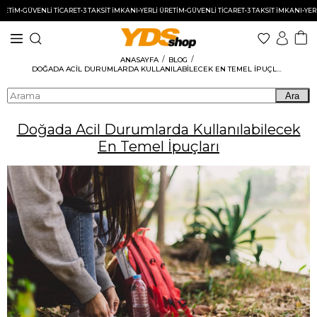
GÜVENLİ TİCARET
•
3 TAKSİT İMKANI
•
YERLİ ÜRETİM
•
GÜVENLİ TİCARET
•
3 TAKSİT İMKANI
•
YERLİ ÜRET
ANASAYFA
BLOG
DOĞADA ACIL DURUMLARDA KULLANILABILECEK EN TEMEL İPUÇLARI
Ara
Doğada Acil Durumlarda Kullanılabilecek
En Temel İpuçları