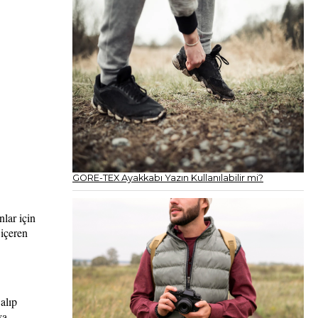
GORE-TEX Ayakkabı Yazın Kullanılabilir mi?
nlar için
 içeren
alıp
va