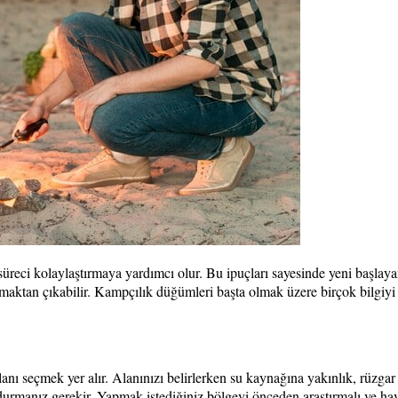
süreci kolaylaştırmaya yardımcı olur. Bu ipuçları sayesinde yeni başlaya
lmaktan çıkabilir. Kampçılık düğümleri başta olmak üzere birçok bilgiyi
lanı seçmek yer alır. Alanınızı belirlerken su kaynağına yakınlık, rüzgar 
durmanız gerekir. Yapmak istediğiniz bölgeyi önceden araştırmalı ve ha