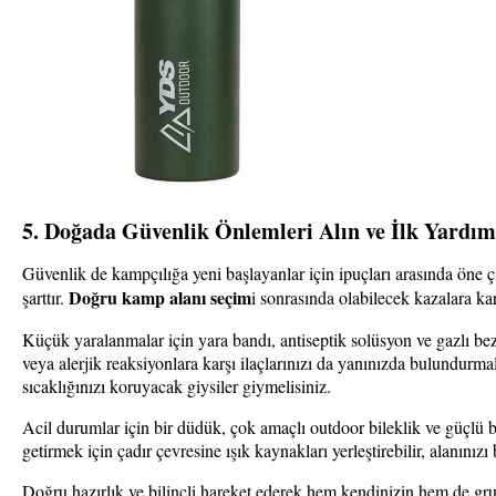
5. Doğada Güvenlik Önlemleri Alın ve İlk Yardım
Güvenlik de kampçılığa yeni başlayanlar için ipuçları arasında öne çı
Doğru kamp alanı seçim
şarttır.
i
sonrasında olabilecek kazalara kar
Küçük yaralanmalar için yara bandı, antiseptik solüsyon ve gazlı bez g
veya alerjik reaksiyonlara karşı ilaçlarınızı da yanınızda bulundurma
sıcaklığınızı koruyacak giysiler giymelisiniz.
Acil durumlar için bir düdük, çok amaçlı outdoor bileklik ve güçlü bi
getirmek için çadır çevresine ışık kaynakları yerleştirebilir, alanınızı b
Doğru hazırlık ve bilinçli hareket ederek hem kendinizin hem de gr