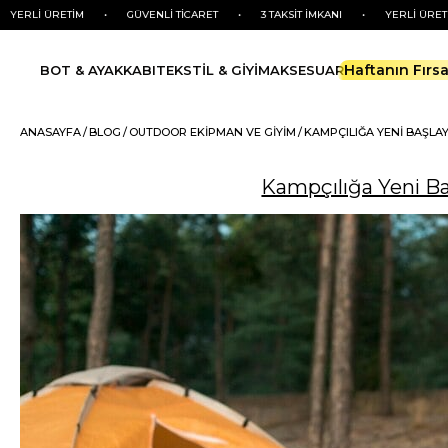
M
•
GÜVENLİ TİCARET
•
3 TAKSİT İMKANI
•
YERLİ ÜRETİM
•
GÜVE
Haftanın Fırsa
BOT & AYAKKABI
TEKSTİL & GİYİM
AKSESUAR
ANASAYFA
BLOG
OUTDOOR EKIPMAN VE GIYIM
KAMPÇILIĞA YENI BAŞLAY
Kampçılığa Yeni Ba