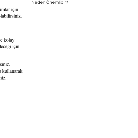
Neden Önemlidir?
umlar için
abilirsiniz.
ve kolay
leceği için
sınız.
s kullanarak
niz.