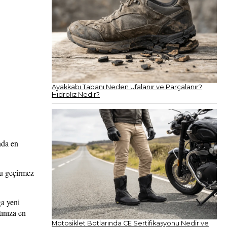
Ayakkabı Tabanı Neden Ufalanır ve Parçalanır?
Hidroliz Nedir?
nda en
su geçirmez
ğa yeni
tınıza en
Motosiklet Botlarında CE Sertifikasyonu Nedir ve