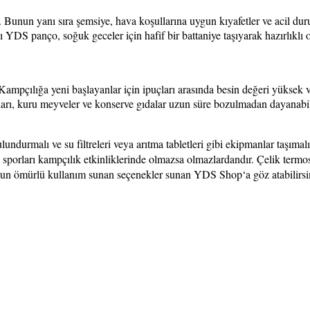
 Bunun yanı sıra şemsiye, hava koşullarına uygun kıyafetler ve acil dur
 YDS panço, soğuk geceler için hafif bir battaniye taşıyarak hazırlıklı ol
 Kampçılığa yeni başlayanlar için ipuçları arasında besin değeri yüksek 
arları, kuru meyveler ve konserve gıdalar uzun süre bozulmadan dayanabi
undurmalı ve su filtreleri veya arıtma tabletleri gibi ekipmanlar taşımalı
 sporları kampçılık etkinliklerinde olmazsa olmazlardandır. Çelik termo
 uzun ömürlü kullanım sunan seçenekler sunan YDS Shop‘a göz atabilirsi