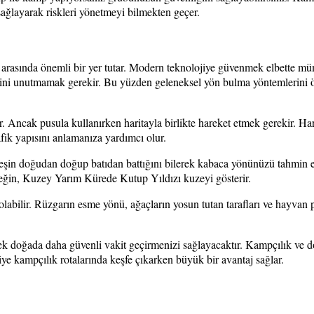
ğlayarak riskleri yönetmeyi bilmekten geçer.
ı arasında önemli bir yer tutar. Modern teknolojiye güvenmek elbette 
eğini unutmamak gerekir. Bu yüzden geleneksel yön bulma yöntemlerini
 Ancak pusula kullanırken haritayla birlikte hareket etmek gerekir. Har
afik yapısını anlamanıza yardımcı olur.
eşin doğudan doğup batıdan battığını bilerek kabaca yönünüzü tahmin ed
in, Kuzey Yarım Kürede Kutup Yıldızı kuzeyi gösterir.
abilir. Rüzgarın esme yönü, ağaçların yosun tutan tarafları ve hayvan p
ek doğada daha güvenli vakit geçirmenizi sağlayacaktır. Kampçılık ve d
kiye kampçılık rotalarında keşfe çıkarken büyük bir avantaj sağlar.