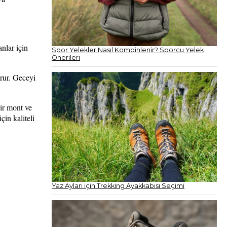
nlar için
Spor Yelekler Nasıl Kombinlenir? Sporcu Yelek
Önerileri
orur. Geceyi
ir mont ve
çin kaliteli
Yaz Ayları için Trekking Ayakkabısı Seçimi