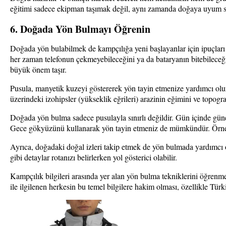
eğitimi sadece ekipman taşımak değil, aynı zamanda doğaya uyum sa
6. Doğada Yön Bulmayı Öğrenin
Doğada yön bulabilmek de kampçılığa yeni başlayanlar için ipuçlar
her zaman telefonun çekmeyebileceğini ya da bataryanın bitebilec
büyük önem taşır.
Pusula, manyetik kuzeyi göstererek yön tayin etmenize yardımcı olur.
üzerindeki izohipsler (yükseklik eğrileri) arazinin eğimini ve topogr
Doğada yön bulma sadece pusulayla sınırlı değildir. Gün içinde gün
Gece gökyüzünü kullanarak yön tayin etmeniz de mümkündür. Örneğ
Ayrıca, doğadaki doğal izleri takip etmek de yön bulmada yardımcı ol
gibi detaylar rotanızı belirlerken yol gösterici olabilir.
Kampçılık bilgileri arasında yer alan yön bulma tekniklerini öğrenm
ile ilgilenen herkesin bu temel bilgilere hakim olması, özellikle Tür