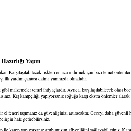
 Hazırlığı Yapın
kar. Karşılaşılabilecek riskleri en aza indirmek için bazı temel önlemle
şı ilk yardım çantası daima yanınızda olmalıdır.
ibi malzemeler temel ihtiyaçlardır. Ayrıca, karşılaşılabilecek olası böce
lısınız. Kış kampçılığı yapıyorsanız soğuğa karşı ekstra önlemler alarak
r el feneri taşımanız da güvenliğinizi artıracaktır. Geceyi daha güvenli 
elirgin hale getirebilirsiniz.
up ile kamp yapıyorsanız grubunuzun güvenliğini sağlayabilirsiniz. Kam