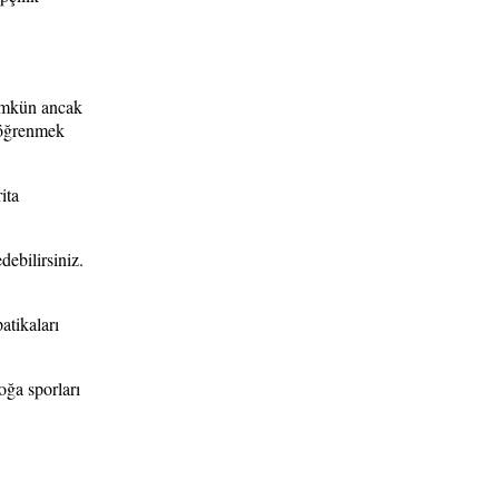
mümkün ancak
 öğrenmek
ita
ebilirsiniz.
atikaları
oğa sporları