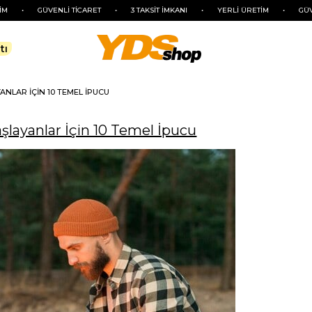
NLİ TİCARET
•
3 TAKSİT İMKANI
•
YERLİ ÜRETİM
•
GÜVENLİ TİCARET
tı
ANLAR İÇIN 10 TEMEL İPUCU
şlayanlar İçin 10 Temel İpucu