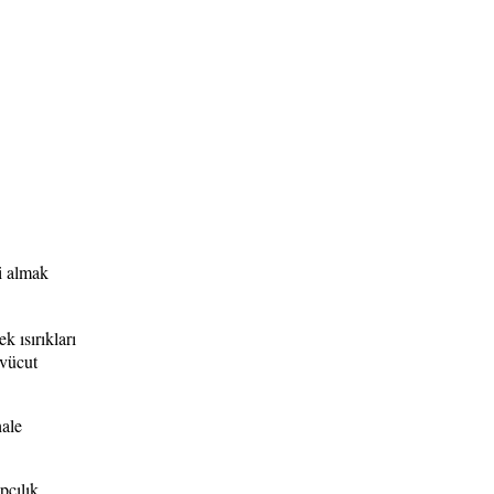
ri almak
k ısırıkları
 vücut
hale
pçılık