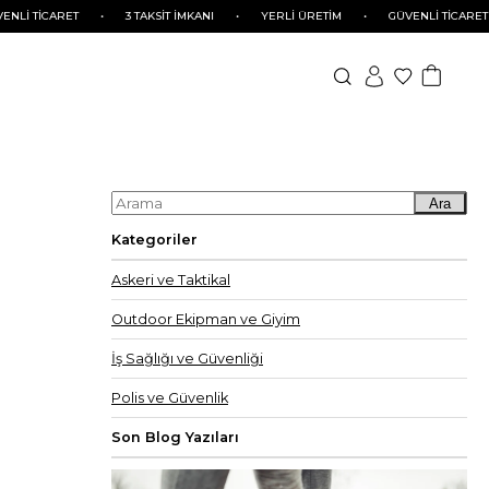
•
3 TAKSİT İMKANI
•
YERLİ ÜRETİM
•
GÜVENLİ TİCARET
•
3 TAKSİ
Ara
Kategoriler
Askeri ve Taktikal
Outdoor Ekipman ve Giyim
İş Sağlığı ve Güvenliği
Polis ve Güvenlik
Son Blog Yazıları