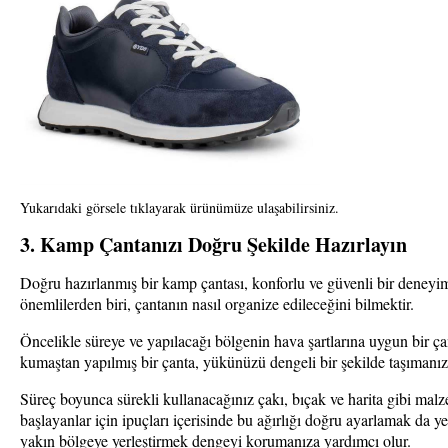
Yukarıdaki görsele tıklayarak ürünümüze ulaşabilirsiniz.
3. Kamp Çantanızı Doğru Şekilde Hazırlayın
Doğru hazırlanmış bir kamp çantası, konforlu ve güvenli bir deneyim
önemlilerden biri, çantanın nasıl organize edileceğini bilmektir.
Öncelikle süreye ve yapılacağı bölgenin hava şartlarına uygun bir ç
kumaştan yapılmış bir çanta, yükünüzü dengeli bir şekilde taşımanı
Süreç boyunca sürekli kullanacağınız çakı, bıçak ve harita gibi malze
başlayanlar için ipuçları içerisinde bu ağırlığı doğru ayarlamak da ye
yakın bölgeye yerleştirmek dengeyi korumanıza yardımcı olur.