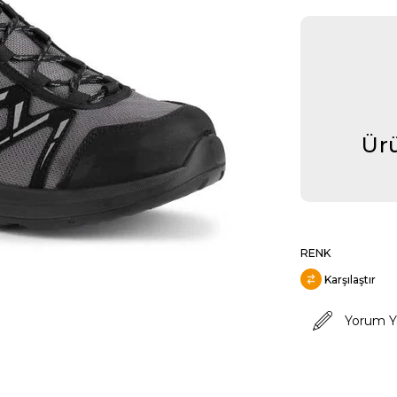
Ürü
RENK
Karşılaştır
Yorum Y