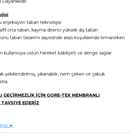
 Dayanıklıdır
jisi
u enjeksiyon taban teknolojisi
fif orta taban, kayma direnci yüksek dış taban
rünü taban tasarımı sayesinde arazi koşullarında tırmanırken
n kullanıcıya üstün hareket kabiliyeti ve denge sağlar
k şekillendirilmiş, yıkanabilir, nem çeken ve çabuk
tra.
SU GEÇİRMEZLİK İÇİN GORE-TEX MEMBRANLI
 TAVSİYE EDERİZ
ımız ➤