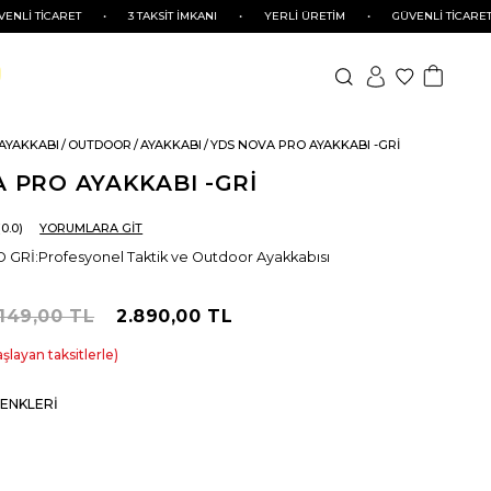
CARET
•
3 TAKSİT İMKANI
•
YERLİ ÜRETİM
•
GÜVENLİ TİCARET
•
 AYAKKABI
OUTDOOR
AYAKKABI
YDS NOVA PRO AYAKKABI -GRİ
 PRO AYAKKABI -GRİ
0.0
YORUMLARA GİT
İ:Profesyonel Taktik ve Outdoor Ayakkabısı
.149,00 TL
2.890,00 TL
şlayan taksitlerle
ENKLERI