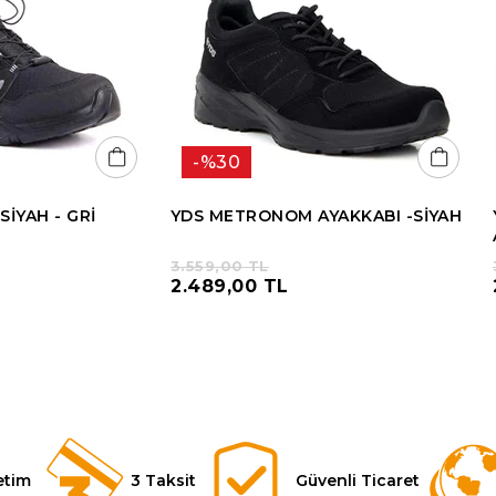
%30
SİYAH - GRİ
YDS METRONOM AYAKKABI -SİYAH
3.559,00 TL
2.489,00 TL
etim
3 Taksit
Güvenli Ticaret