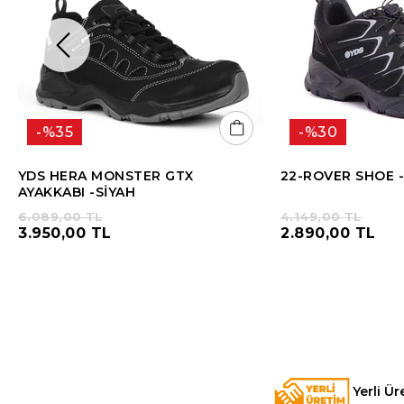
%35
%30
YDS HERA MONSTER GTX
22-ROVER SHOE -
AYAKKABI -SİYAH
6.089,00 TL
4.149,00 TL
3.950,00 TL
2.890,00 TL
Yerli Ür