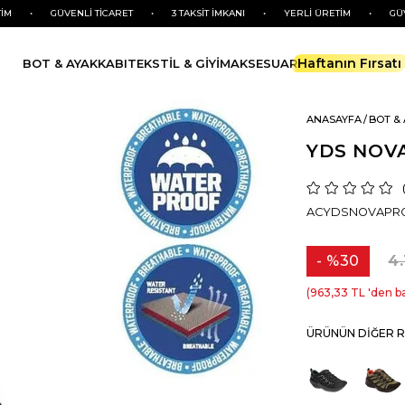
GÜVENLİ TİCARET
•
3 TAKSİT İMKANI
•
YERLİ ÜRETİM
•
GÜVENLİ Tİ
Haftanın Fırsatı
BOT & AYAKKABI
TEKSTİL & GİYİM
AKSESUAR
ANASAYFA
BOT &
YDS NOVA
ACYDSNOVAPRO GR
%
30
4
İndirim
963,33 TL
'den ba
ÜRÜNÜN DIĞER R