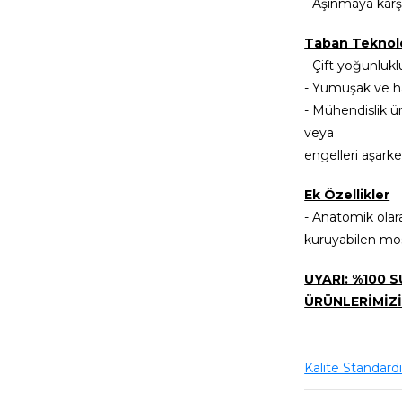
- Aşınmaya karşı
Taban Teknolo
- Çift yoğunlukl
- Yumuşak ve ha
- Mühendislik ü
veya
engelleri aşarke
Ek Özellikler
- Anatomik olara
kuruyabilen mos
UYARI: %100 
ÜRÜNLERİMİZİ
Kalite Standard