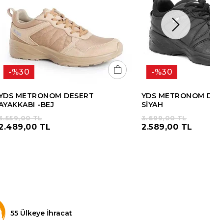
%30
%30
YDS METRONOM DESERT
YDS METRONOM DERİ
AYAKKABI -BEJ
SİYAH
3.559,00 TL
3.699,00 TL
2.489,00 TL
2.589,00 TL
55 Ülkeye İhracat