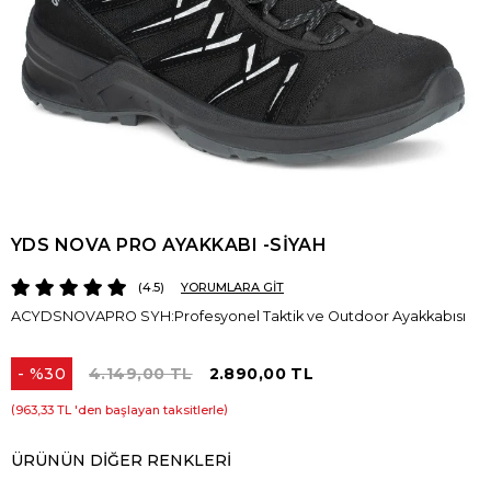
YDS NOVA PRO AYAKKABI -SİYAH
4.5
YORUMLARA GİT
ACYDSNOVAPRO SYH:Profesyonel Taktik ve Outdoor Ayakkabısı
%
30
4.149,00 TL
2.890,00 TL
İndirim
963,33 TL
'den başlayan taksitlerle
ÜRÜNÜN DIĞER RENKLERI