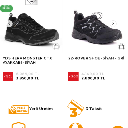
FIRSAT
ÜRÜNÜ
YDS HERA MONSTER GTX
22-ROVER SHOE -SİYAH - GRİ
AYAKKABI -SİYAH
6.089,00 TL
4.149,00 TL
%35
%30
3.950,00 TL
2.890,00 TL
Yerli Üretim
3 Taksit