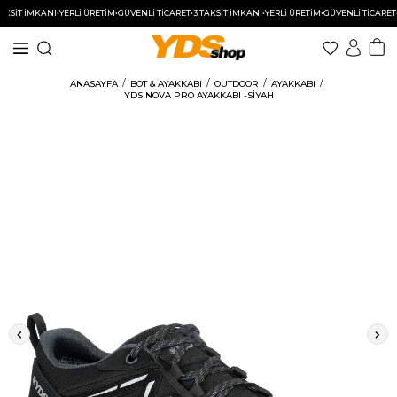
İT İMKANI
•
YERLİ ÜRETİM
•
GÜVENLİ TİCARET
•
3 TAKSİT İMKANI
•
YERLİ ÜRETİM
•
GÜVENLİ TİCARET
•
3 T
ANASAYFA
BOT & AYAKKABI
OUTDOOR
AYAKKABI
YDS NOVA PRO AYAKKABI -SİYAH