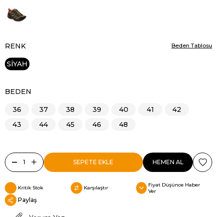
RENK
Beden Tablosu
SİYAH
BEDEN
36
37
38
39
40
41
42
43
44
45
46
48
Fiyat Düşünce Haber
Kritik Stok
Karşılaştır
Ver
Paylaş