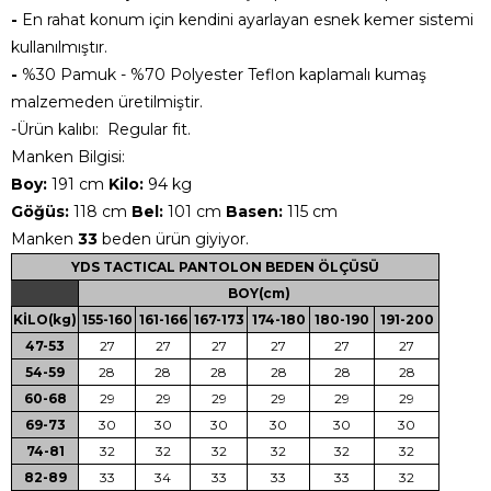
-
En rahat konum için kendini ayarlayan esnek kemer sistemi
kullanılmıştır.
-
%30 Pamuk - %70 Polyester Teflon kaplamalı kumaş
malzemeden üretilmiştir.
-Ürün kalıbı: Regular fit.
Manken Bilgisi:
Boy:
191 cm
Kilo:
94 kg
Göğüs:
118 cm
Bel:
101 cm
Basen:
115 cm
Manken
33
beden ürün giyiyor.
YDS TACTICAL PANTOLON BEDEN ÖLÇÜSÜ
BOY(cm)
KİLO(kg)
155-160
161-166
167-173
174-180
180-190
191-200
47-53
27
27
27
27
27
27
54-59
28
28
28
28
28
28
60-68
29
29
29
29
29
29
69-73
30
30
30
30
30
30
74-81
32
32
32
32
32
32
82-89
33
34
33
33
33
32