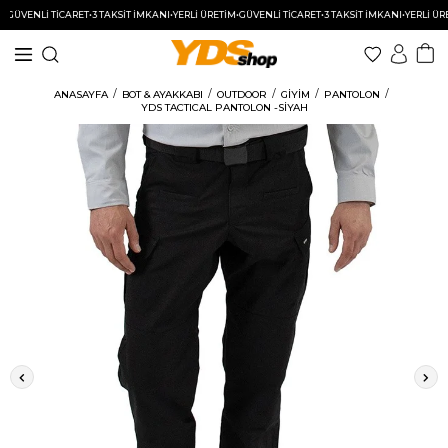
VENLİ TİCARET
•
3 TAKSİT İMKANI
•
YERLİ ÜRETİM
•
GÜVENLİ TİCARET
•
3 TAKSİT İMKANI
•
YERLİ ÜRETİ
ANASAYFA
BOT & AYAKKABI
OUTDOOR
GİYİM
PANTOLON
YDS TACTICAL PANTOLON -SİYAH