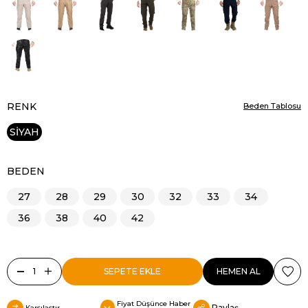
RENK
Beden Tablosu
SİYAH
BEDEN
27
28
29
30
32
33
34
36
38
40
42
Fiyat Düşünce Haber
Paylaş
Karşılaştır