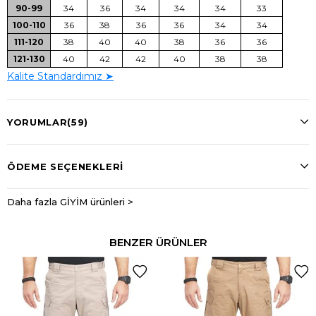
90-99
34
36
34
34
34
33
100-110
36
38
36
36
34
34
111-120
38
40
40
38
36
36
121-130
40
42
42
40
38
38
Kalite Standardımız ➤
YORUMLAR
(59)
ÖDEME SEÇENEKLERI
Daha fazla GİYİM ürünleri >
BENZER ÜRÜNLER