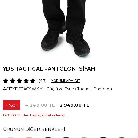
YDS TACTICAL PANTOLON -SİYAH
4.7
YORUMLARA GİT
AC13YDSTACSW SYH:Güçlü ve Esnek Tactical Pantolon
%
31
4.249,00 TL
2.949,00 TL
İndirim
983,00 TL
'den başlayan taksitlerle
ÜRÜNÜN DIĞER RENKLERI