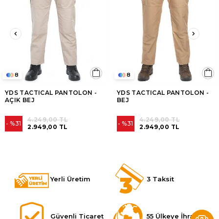
8
8
YDS TACTICAL PANTOLON -
YDS TACTICAL PANTOLON -
AÇIK BEJ
BEJ
4.249,00 TL
4.249,00 TL
%31
%31
2.949,00 TL
2.949,00 TL
Yerli Üretim
3 Taksit
Güvenli Ticaret
55 Ülkeye İhracat