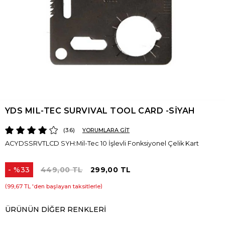
YDS MIL-TEC SURVIVAL TOOL CARD -SİYAH
3.6
YORUMLARA GİT
ACYDSSRVTLCD SYH:Mil-Tec 10 İşlevli Fonksiyonel Çelik Kart
%
33
449,00 TL
299,00 TL
İndirim
99,67 TL
'den başlayan taksitlerle
ÜRÜNÜN DIĞER RENKLERI