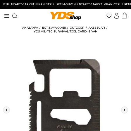
NLİ TİCARET
•
3 TAKSİT İMKANI
•
YERLİ ÜRETİM
•
GÜVENLİ TİCARET
•
3 TAKSİT İMKANI
•
YERLİ ÜRETİM
•
G
ANASAYFA
BOT & AYAKKABI
OUTDOOR
AKSESUAR
YDS MIL-TEC SURVIVAL TOOL CARD -SİYAH