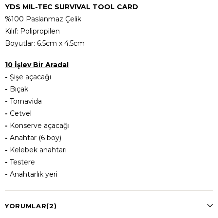
YDS MIL-TEC SURVIVAL TOOL CARD
%100 Paslanmaz Çelik
Kılıf: Polipropilen
Boyutlar: 6.5cm x 4.5cm
10 İşlev Bir Arada!
-
Şişe açacağı
-
Bıçak
-
Tornavida
-
Cetvel
-
Konserve açacağı
-
Anahtar (6 boy)
-
Kelebek anahtarı
-
Testere
-
Anahtarlık yeri
YORUMLAR
(2)