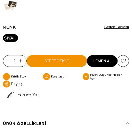
RENK
Beden Tablosu
SİYAH
Fiyat Düşünce Haber
Kritik Stok
Karşılaştır
Ver
Paylaş
Yorum Yaz
ÜRÜN ÖZELLIKLERI