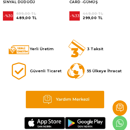
SİNYAL DÜDÜĞÜ
CARD -GÜMÜŞ
699,00 TL
449,00 TL
%30
%33
489,00 TL
299,00 TL
Yerli Üretim
3 Taksit
Güvenli Ticaret
55 Ülkeye İhracat