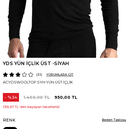
YDS YÜN İÇLİK ÜST -SİYAH
3.1
YORUMLARA GİT
ACYDSWOOLTOP SYH:YÜN ÜST İÇLİK
%
34
1.450,00 TL
950,00 TL
İndirim
316,67 TL
'den başlayan taksitlerle
RENK
Beden Tablosu