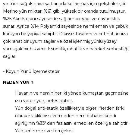
ve tüm soğuk hava şartlarında kullanmak için geliştirilmiştir.
Merino yün miktarı %61 gibi yüksek bir oranda tutulmuştur,
%25 Akrilik oranı sayesinde sağlam bir yapı ve dayanıklılık
sunar. Ayrıca %14 Polyamid sayesinde nemi emen ve çabuk
kuruyan bir yapıya sahiptir. Dikişsiz tasarımı vücut hatlarınıza
çok rahat bir uyum sağlar ve özel işlenmiş yünlü yüzeyi
yumuşak bir his verir. Esneklik, rahatlık ve hareket serbestliği
sağlar.
- Koyun Yünü İçermektedir
NEDEN YÜN ?
Havanın ve nemin her iki yönde kumaştan geçmesine
izin veren yün, nefes alabilir.
Yün doğal anti-statik özellikleriyle diğer liflerden farklı
olarak ıslaklık hissi vermeden nem buharını kendi
ağırlığının %33' den fazlasını emebilen özelliğe sahiptir.
Yün terletmez ve teri çeker.