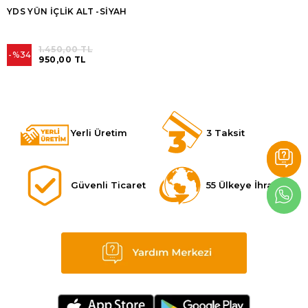
YDS YÜN İÇLİK ALT -SİYAH
1.450,00 TL
%34
950,00 TL
Yerli Üretim
3 Taksit
Güvenli Ticaret
55 Ülkeye İhracat