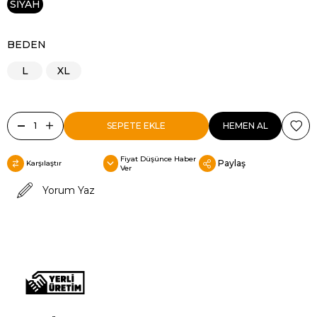
SİYAH
BEDEN
L
XL
Fiyat Düşünce Haber
Paylaş
Karşılaştır
Ver
Yorum Yaz