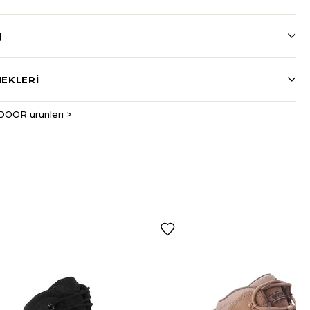
)
EKLERI
DOOR ürünleri >