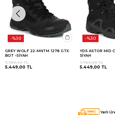
%30
%30
GREY WOLF 22-MNTM 1278 GTX
YDS ASTOR MID C
BOT -SİYAH
SİYAH
7.789,00 TL
7.789,00 TL
5.449,00 TL
5.449,00 TL
Yerli Ür