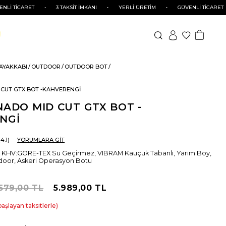
ARET
•
3 TAKSİT İMKANI
•
YERLİ ÜRETİM
•
GÜVENLİ TİCARET
•
3
 AYAKKABI
OUTDOOR
OUTDOOR BOT
 CUT GTX BOT -KAHVERENGİ
ADO MID CUT GTX BOT -
NGİ
4.1
YORUMLARA GİT
HV:GORE-TEX Su Geçirmez, VIBRAM Kauçuk Tabanlı, Yarım Boy,
door, Askeri Operasyon Botu
.579,00 TL
5.989,00 TL
başlayan taksitlerle