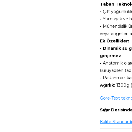
Taban Teknolo
-
Çift yoğunlukl
-
Yumuşak ve ha
-
Mühendislik ür
veya engelleri 
Ek Özellikler:
-
Dinamik su g
geçirmez
-
Anatomik olara
kuruyabilen tab
-
Paslanmaz kan
Ağırlık:
1300g (4
Gore-Text teknolo
Sığır Derisinde
Kalite Standard