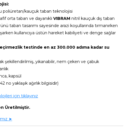
jisi:
u poliüretan/kauçuk taban teknolojisi
fif orta taban ve dayanıklı
VIBRAM
nitril kauçuk dış taban
ünü taban tasarımı sayesinde arazi koşullarında tırmanırken
aşarken kullanıcıya üstün hareket kabiliyeti ve denge sağlar
eçirmezlik testinde en az 300.000 adıma kadar su
k şekillendirilmiş, yıkanabilir, nem çeken ve çabuk
anlık
ca, kapsül
2 no yaklaşık ağırlık bilgisidir)
jileri için tıklayınız
n Üretilmiştir.
ımız ➤