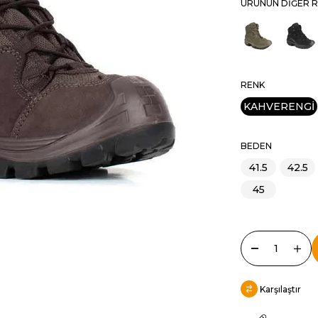
ÜRÜNÜN DIĞER R
RENK
KAHVERENGİ
BEDEN
41.5
42.5
45
Karşılaştır