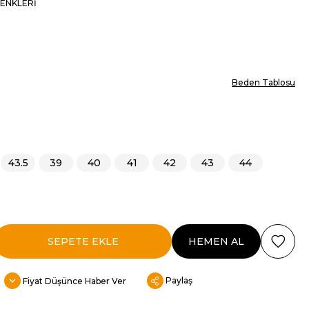
ENKLERI
Beden Tablosu
43.5
39
40
41
42
43
44
Paylaş
Fiyat Düşünce Haber Ver