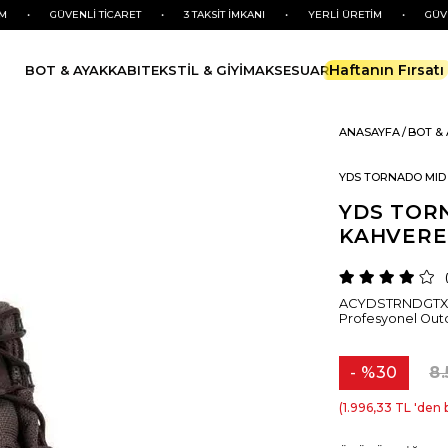
GÜVENLİ TİCARET
•
3 TAKSİT İMKANI
•
YERLİ ÜRETİM
•
GÜVENLİ TİC
Haftanın Fırsatı
BOT & AYAKKABI
TEKSTİL & GİYİM
AKSESUAR
ANASAYFA
BOT &
YDS TORNADO MID
YDS TORN
KAHVERE
ACYDSTRNDGTX K
Profesyonel Out
%
30
8
İndirim
1.996,33 TL
'den 