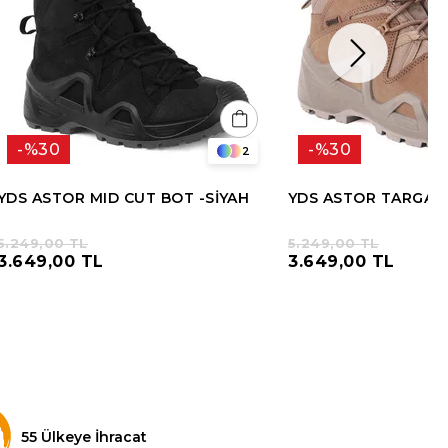
%30
%30
2
YDS ASTOR MID CUT BOT -SİYAH
YDS ASTOR TARGA 
5.249,00 TL
5.249,00 TL
3.649,00 TL
3.649,00 TL
55 Ülkeye İhracat