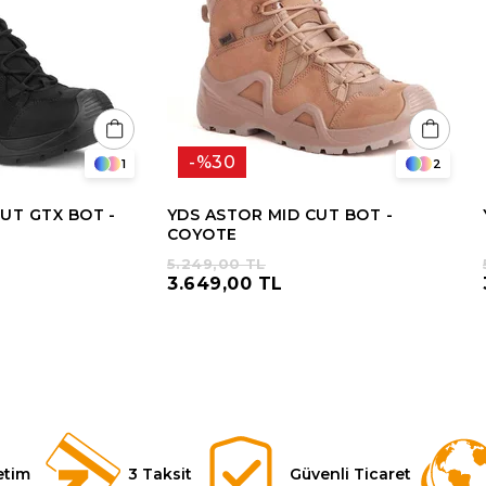
%30
1
2
UT GTX BOT -
YDS ASTOR MID CUT BOT -
COYOTE
5.249,00 TL
3.649,00 TL
etim
3 Taksit
Güvenli Ticaret