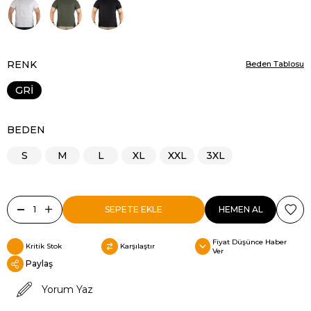
RENK
Beden Tablosu
GRİ
BEDEN
S
M
L
XL
XXL
3XL
Fiyat Düşünce Haber
Kritik Stok
Karşılaştır
Ver
Paylaş
Yorum Yaz