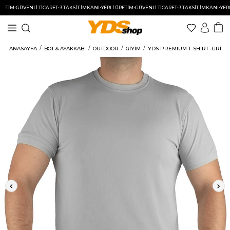
İM
•
GÜVENLİ TİCARET
•
3 TAKSİT İMKANI
•
YERLİ ÜRETİM
•
GÜVENLİ TİCARET
•
3 TAKSİT İMKANI
•
YERLİ Ü
ANASAYFA
BOT & AYAKKABI
OUTDOOR
GİYİM
YDS PREMIUM T-SHIRT -GRİ