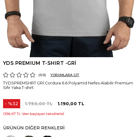
YDS PREMIUM T-SHIRT -GRİ
0.0
YORUMLARA GİT
TYDSPREMSHRT GRİ:Cordura 6.6 Polyamid Nefes Alabilir Premium
Sıfır Yaka T-shirt
%
32
1.750,00 TL
1.190,00 TL
İndirim
396,67 TL
'den başlayan taksitlerle
ÜRÜNÜN DIĞER RENKLERI