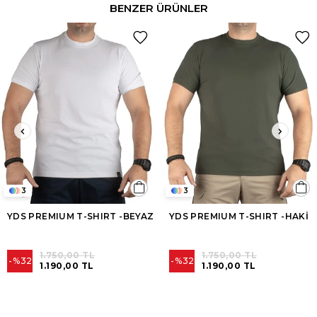
BENZER ÜRÜNLER
3
3
YDS PREMIUM T-SHIRT -BEYAZ
YDS PREMIUM T-SHIRT -HAKİ
1.750,00 TL
1.750,00 TL
%32
%32
1.190,00 TL
1.190,00 TL