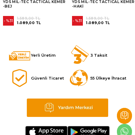
YDS MIL-TEC TACTICAL KEMER
YDS MIL-TEC TACTICAL KEMER
-BEJ
-HAKİ
1.589,00 TL
1.589,00 TL
%31
%31
1.089,00 TL
1.089,00 TL
Yerli Üretim
3 Taksit
Güvenli Ticaret
55 Ülkeye İhracat