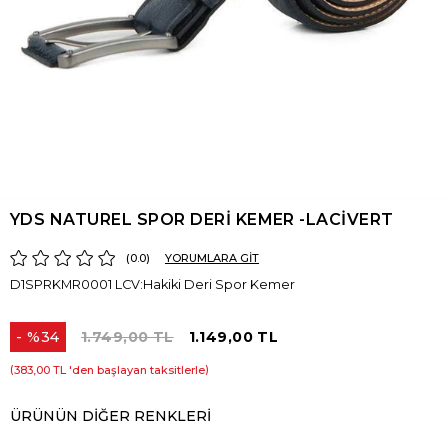
YDS NATUREL SPOR DERİ KEMER -LACİVERT
0.0
YORUMLARA GİT
D1SPRKMR0001 LCV:Hakiki Deri Spor Kemer
%
34
1.749,00 TL
1.149,00 TL
İndirim
383,00 TL
'den başlayan taksitlerle
ÜRÜNÜN DIĞER RENKLERI