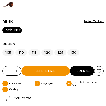
RENK
Beden Tablosu
LACİVERT
BEDEN
105
110
115
120
125
130
Fiyat Düşünce Haber
Kritik Stok
Karşılaştır
Ver
Paylaş
Yorum Yaz