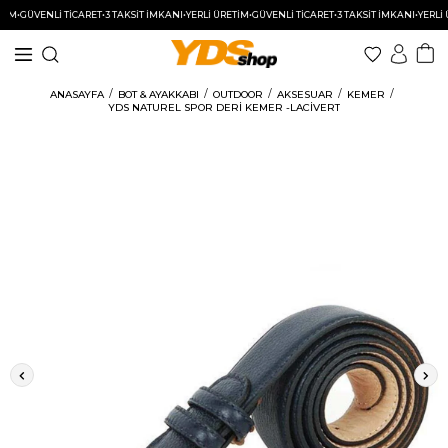
İM
•
GÜVENLİ TİCARET
•
3 TAKSİT İMKANI
•
YERLİ ÜRETİM
•
GÜVENLİ TİCARET
•
3 TAKSİT İMKANI
•
YERLİ Ü
ANASAYFA
BOT & AYAKKABI
OUTDOOR
AKSESUAR
KEMER
YDS NATUREL SPOR DERİ KEMER -LACİVERT