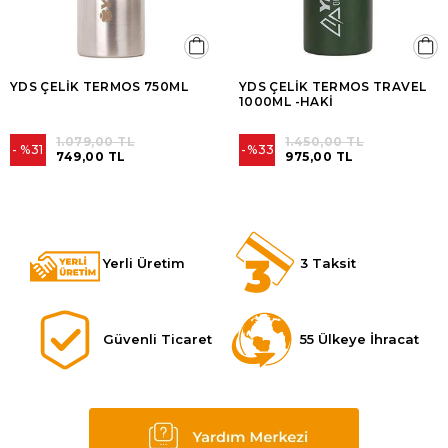
YDS ÇELİK TERMOS 750ML
YDS ÇELİK TERMOS TRAVEL
1000ML -HAKİ
1.079,00 TL
1.450,00 TL
%31
%33
749,00 TL
975,00 TL
Yerli Üretim
3 Taksit
Güvenli Ticaret
55 Ülkeye İhracat