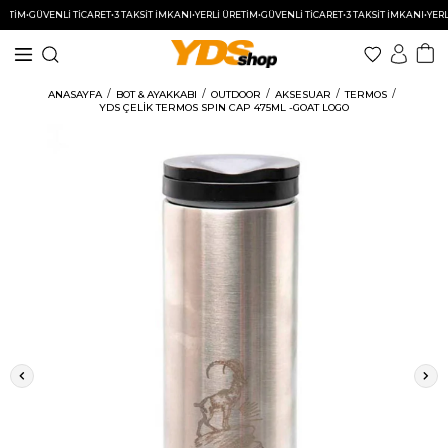
TİM
•
GÜVENLİ TİCARET
•
3 TAKSİT İMKANI
•
YERLİ ÜRETİM
•
GÜVENLİ TİCARET
•
3 TAKSİT İMKANI
•
YERLİ 
Beden Tablosu
ANASAYFA
BOT & AYAKKABI
OUTDOOR
AKSESUAR
TERMOS
YDS ÇELİK TERMOS SPIN CAP 475ML -GOAT LOGO