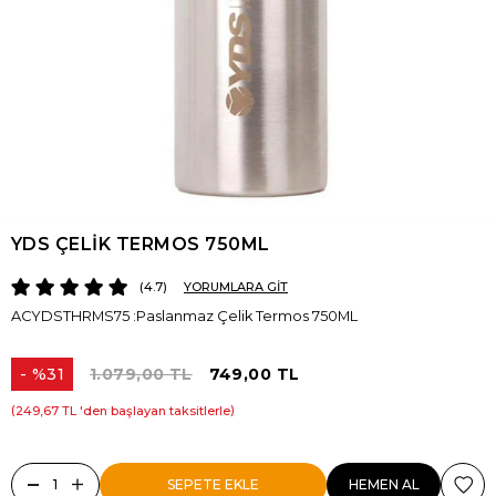
YDS ÇELİK TERMOS 750ML
4.7
YORUMLARA GİT
ACYDSTHRMS75 :Paslanmaz Çelik Termos 750ML
%
31
1.079,00 TL
749,00 TL
İndirim
249,67 TL
'den başlayan taksitlerle