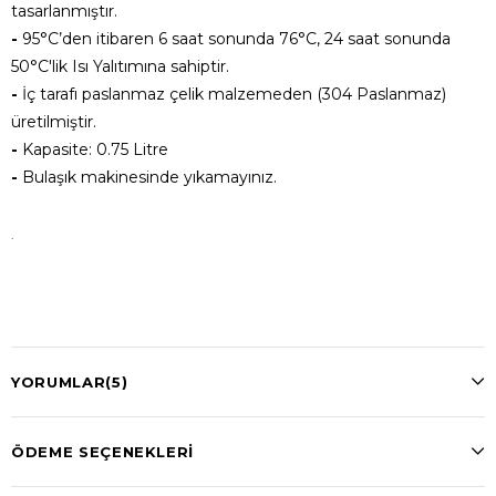
tasarlanmıştır.
-
95°C’den itibaren 6 saat sonunda 76°C, 24 saat sonunda
50°C'lik Isı Yalıtımına sahiptir.
-
İç tarafı paslanmaz çelik malzemeden (304 Paslanmaz)
üretilmiştir.
-
Kapasite: 0.75 Litre
-
Bulaşık makinesinde yıkamayınız.
.
YORUMLAR
(5)
ÖDEME SEÇENEKLERI