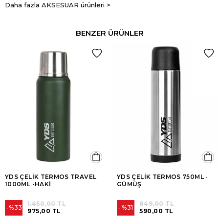
Daha fazla AKSESUAR ürünleri >
BENZER ÜRÜNLER
YDS ÇELİK TERMOS TRAVEL
YDS ÇELİK TERMOS 750ML -
1000ML -HAKİ
GÜMÜŞ
1.450,00 TL
849,00 TL
%33
%31
975,00 TL
590,00 TL