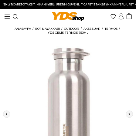
NLİ TİCARET
•
3 TAKSİT İMKANI
•
YERLİ ÜRETİM
•
GÜVENLİ TİCARET
•
3 TAKSİT İMKANI
•
YERLİ ÜRETİM
•
G
Beden Tablosu
ANASAYFA
BOT & AYAKKABI
OUTDOOR
AKSESUAR
TERMOS
YDS ÇELİK TERMOS 750ML