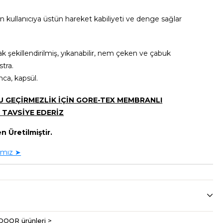
n kullanıcıya üstün hareket kabiliyeti ve denge sağlar
k şekillendirilmiş, yıkanabilir, nem çeken ve çabuk
tra.
ca, kapsül.
SU GEÇİRMEZLİK İÇİN GORE-TEX MEMBRANLI
 TAVSİYE EDERİZ
n Üretilmiştir.
ımız ➤
DOOR ürünleri >