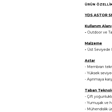
ÜRÜN ÖZELLI
YDS ASTOR S
Kullanım Alanı
-
Outdoor ve Ta
Malzeme
-
Üst Seviyede N
Astar
- Membran tekno
- Yüksek seviye
- Aşınmaya karşı
Taban Teknolo
- Çift yoğunlukl
- Yumuşak ve h
- Mühendislik ü