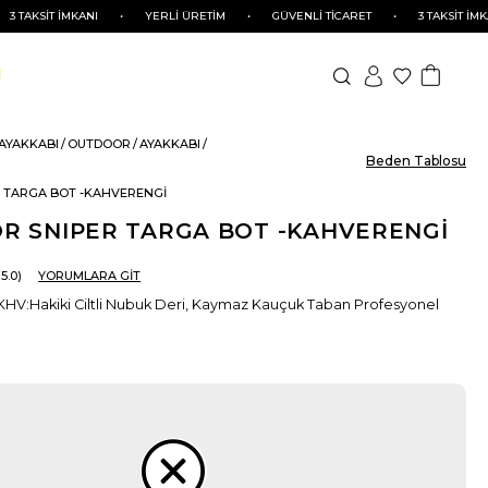
İT İMKANI
•
YERLİ ÜRETİM
•
GÜVENLİ TİCARET
•
3 TAKSİT İMKANI
•
 AYAKKABI
OUTDOOR
AYAKKABI
Beden Tablosu
R TARGA BOT -KAHVERENGİ
OR SNIPER TARGA BOT -KAHVERENGİ
5.0
YORUMLARA GİT
V:Hakiki Ciltli Nubuk Deri, Kaymaz Kauçuk Taban Profesyonel