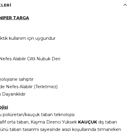
KLERI
NIPER TARGA
ktik kullanım için uygundur
efes Alabilir Ciltli Nubuk Deri
lojisine sahiptir
de Nefes Alabilir (Terletmez)
 Dayanıklıdır
jisi
u poliüretan/kauçuk taban teknolojisi
afif orta taban, Kayma Direnci Yüksek
KAUÇUK
dış taban
rünü taban tasarımı sayesinde arazi koşullarında tırmanırken