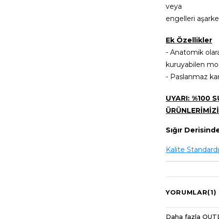
veya
engelleri aşarke
Ek Özellikler
- Anatomik olara
kuruyabilen mos
- Paslanmaz kan
UYARI: %100 
ÜRÜNLERİMİZİ
Sığır Derisinde
Kalite Standard
YORUMLAR
(1)
Daha fazla OUT