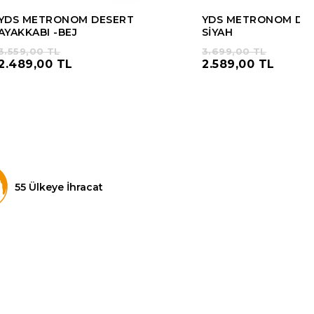
YDS METRONOM DESERT
YDS METRONOM DERİ
AYAKKABI -BEJ
SİYAH
3.559,00 TL
3.699,00 TL
2.489,00 TL
2.589,00 TL
55 Ülkeye İhracat