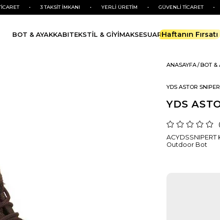
•
3 TAKSİT İMKANI
•
YERLİ ÜRETİM
•
GÜVENLİ TİCARET
•
3 TAKS
Haftanın Fırsatı
BOT & AYAKKABI
TEKSTİL & GİYİM
AKSESUAR
ANASAYFA
BOT &
YDS ASTOR SNIPE
YDS AST
ACYDSSNIPERT KH
Outdoor Bot