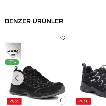
BENZER ÜRÜNLER
FIRSAT
ÜRÜNÜ
%35
%30