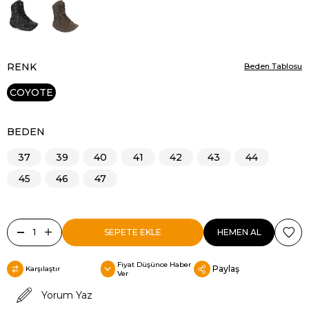
RENK
Beden Tablosu
COYOTE
BEDEN
37
39
40
41
42
43
44
45
46
47
Fiyat Düşünce Haber
Paylaş
Karşılaştır
Ver
Yorum Yaz