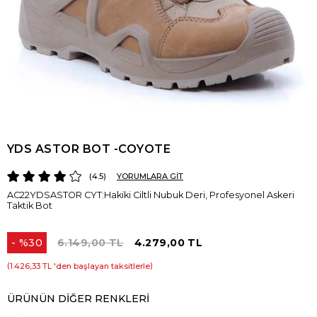
YDS ASTOR BOT -COYOTE
4.5
YORUMLARA GİT
AC22YDSASTOR CYT:Hakiki Ciltli Nubuk Deri, Profesyonel Askeri
Taktik Bot
%
30
6.149,00 TL
4.279,00 TL
İndirim
1.426,33 TL
'den başlayan taksitlerle
ÜRÜNÜN DIĞER RENKLERI