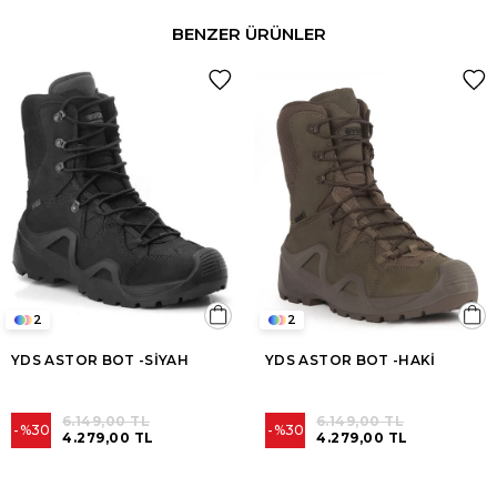
BENZER ÜRÜNLER
2
2
YDS ASTOR BOT -SİYAH
YDS ASTOR BOT -HAKİ
6.149,00 TL
6.149,00 TL
%30
%30
4.279,00 TL
4.279,00 TL