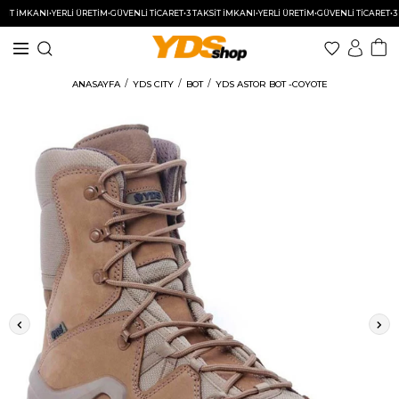
 İMKANI
•
YERLİ ÜRETİM
•
GÜVENLİ TİCARET
•
3 TAKSİT İMKANI
•
YERLİ ÜRETİM
•
GÜVENLİ TİCARET
•
3 TAK
ANASAYFA
YDS CITY
BOT
YDS ASTOR BOT -COYOTE