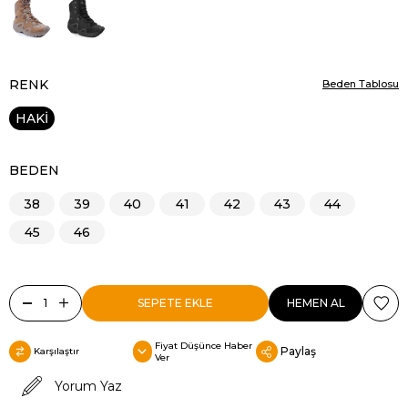
RENK
Beden Tablosu
HAKİ
BEDEN
38
39
40
41
42
43
44
45
46
Fiyat Düşünce Haber
Paylaş
Karşılaştır
Ver
Yorum Yaz