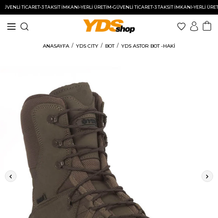
NLİ TİCARET
•
3 TAKSİT İMKANI
•
YERLİ ÜRETİM
•
GÜVENLİ TİCARET
•
3 TAKSİT İMKANI
•
YERLİ ÜRETİM
•
G
ANASAYFA
YDS CITY
BOT
YDS ASTOR BOT -HAKİ