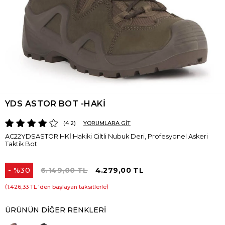
YDS ASTOR BOT -HAKİ
4.2
YORUMLARA GİT
AC22YDSASTOR HKİ:Hakiki Ciltli Nubuk Deri, Profesyonel Askeri
Taktik Bot
%
30
6.149,00 TL
4.279,00 TL
İndirim
1.426,33 TL
'den başlayan taksitlerle
ÜRÜNÜN DIĞER RENKLERI