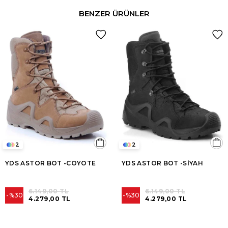
BENZER ÜRÜNLER
2
2
YDS ASTOR BOT -COYOTE
YDS ASTOR BOT -SİYAH
6.149,00 TL
6.149,00 TL
%30
%30
4.279,00 TL
4.279,00 TL