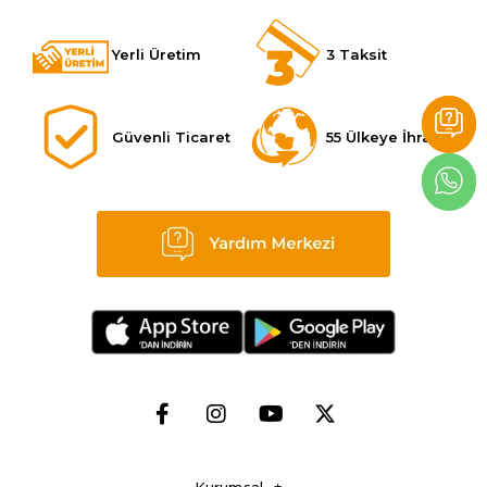
Yerli Üretim
3 Taksit
Güvenli Ticaret
55 Ülkeye İhracat