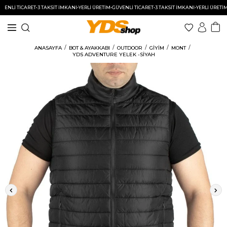
 TİCARET
•
3 TAKSİT İMKANI
•
YERLİ ÜRETİM
•
GÜVENLİ TİCARET
•
3 TAKSİT İMKANI
•
YERLİ ÜRETİM
•
GÜVE
ANASAYFA
BOT & AYAKKABI
OUTDOOR
GİYİM
MONT
YDS ADVENTURE YELEK -SİYAH