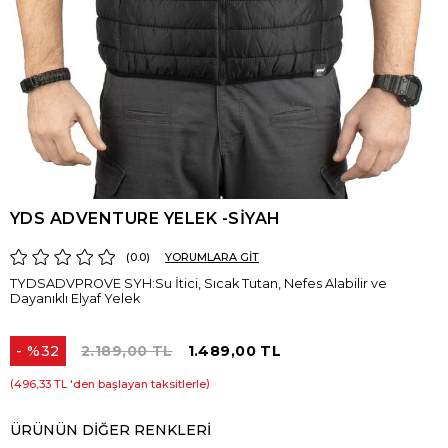
YDS ADVENTURE YELEK -SİYAH
0.0
YORUMLARA GİT
TYDSADVPROVE SYH:Su İtici, Sıcak Tutan, Nefes Alabilir ve
Dayanıklı Elyaf Yelek
%
32
2.189,00 TL
1.489,00 TL
İndirim
496,33 TL
'den başlayan taksitlerle
ÜRÜNÜN DIĞER RENKLERI