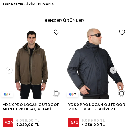
Daha fazla GİYİM ürünleri >
BENZER ÜRÜNLER
2
2
YDS XPRO LOGAN OUTDOOR
YDS XPRO LOGAN OUTDOOR
MONT ERKEK -AÇIK HAKİ
MONT ERKEK -LACİVERT
6.089,00 TL
6.089,00 TL
%30
%30
4.250,00 TL
4.250,00 TL