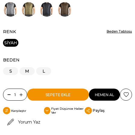
RENK
Beden Tablosu
SİYAH
BEDEN
S
M
L
Fiyat Düşünce Haber
Paylaş
Karşılaştır
Ver
Yorum Yaz