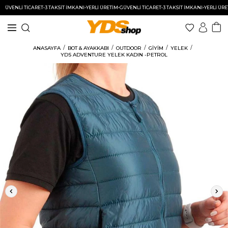
ENLİ TİCARET
•
3 TAKSİT İMKANI
•
YERLİ ÜRETİM
•
GÜVENLİ TİCARET
•
3 TAKSİT İMKANI
•
YERLİ ÜRETİM
•
ANASAYFA
BOT & AYAKKABI
OUTDOOR
GİYİM
YELEK
YDS ADVENTURE YELEK KADIN -PETROL