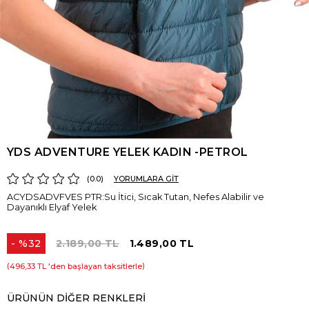
YDS ADVENTURE YELEK KADIN -PETROL
0.0
YORUMLARA GİT
ACYDSADVFVES PTR:Su İtici, Sıcak Tutan, Nefes Alabilir ve
Dayanıklı Elyaf Yelek
%
32
2.189,00 TL
1.489,00 TL
İndirim
496,33 TL
'den başlayan taksitlerle
ÜRÜNÜN DIĞER RENKLERI