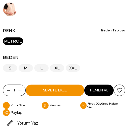
RENK
Beden Tablosu
PETROL
BEDEN
S
M
L
XL
XXL
Fiyat Düşünce Haber
Kritik Stok
Karşılaştır
Ver
Paylaş
Yorum Yaz