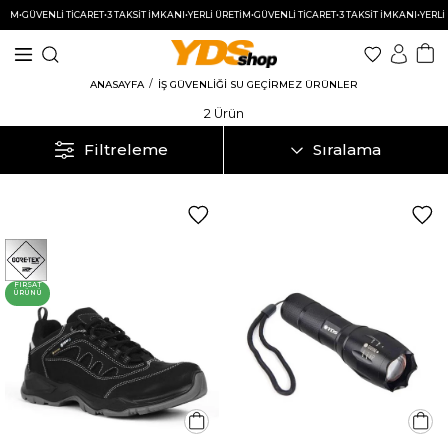
TİM
•
GÜVENLİ TİCARET
•
3 TAKSİT İMKANI
•
YERLİ ÜRETİM
•
GÜVENLİ TİCARET
•
3 TAKSİT İMKANI
•
YERLİ 
ANASAYFA
İŞ GÜVENLİĞİ SU GEÇİRMEZ ÜRÜNLER
2 Ürün
Filtreleme
Sıralama
FIRSAT
ÜRÜNÜ