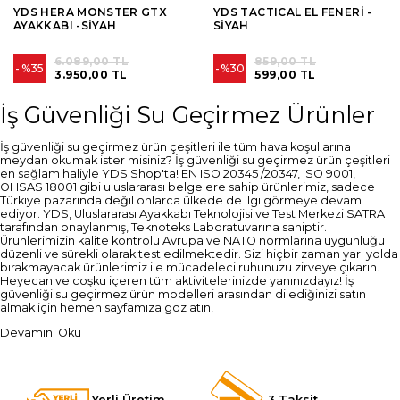
YDS HERA MONSTER GTX
YDS TACTICAL EL FENERİ -
AYAKKABI -SİYAH
SİYAH
6.089,00 TL
859,00 TL
%35
%30
3.950,00 TL
599,00 TL
İş Güvenliği Su Geçirmez Ürünler
İş güvenliği su geçirmez ürün çeşitleri ile tüm hava koşullarına
meydan okumak ister misiniz? İş güvenliği su geçirmez ürün çeşitleri
en sağlam haliyle YDS Shop'ta! EN ISO 20345 /20347, ISO 9001,
OHSAS 18001 gibi uluslararası belgelere sahip ürünlerimiz, sadece
Türkiye pazarında değil onlarca ülkede de ilgi görmeye devam
ediyor. YDS, Uluslararası Ayakkabı Teknolojisi ve Test Merkezi SATRA
tarafından onaylanmış, Teknoteks Laboratuvarına sahiptir.
Ürünlerimizin kalite kontrolü Avrupa ve NATO normlarına uygunluğu
düzenli ve sürekli olarak test edilmektedir. Sizi hiçbir zaman yarı yolda
bırakmayacak ürünlerimiz ile mücadeleci ruhunuzu zirveye çıkarın.
Heyecan ve coşku içeren tüm aktivitelerinizde yanınızdayız! İş
güvenliği su geçirmez ürün modelleri arasından dilediğinizi satın
almak için hemen sayfamıza göz atın!
Devamını Oku
Yerli Üretim
3 Taksit