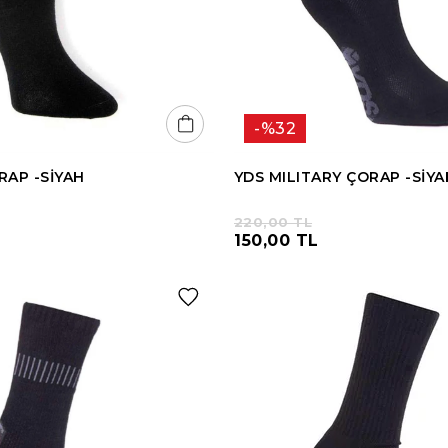
%32
RAP -SİYAH
YDS MILITARY ÇORAP -SİYA
220,00 TL
150,00 TL