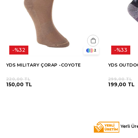
%32
%33
2
YDS MILITARY ÇORAP -COYOTE
YDS OUTDOO
220,00 TL
299,00 TL
150,00 TL
199,00 TL
Yerli Ür