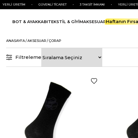
Lİ ÜRETİM
•
GÜVENLİ TİCARET
•
3 TAKSİT İMKANI
•
YERLİ ÜRETİM
Haftanın Fırsa
BOT & AYAKKABI
TEKSTİL & GİYİM
AKSESUAR
ANASAYFA
AKSESUAR
ÇORAP
Filtreleme