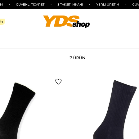
•
GÜVENLİ TİCARET
•
3 TAKSİT İMKANI
•
YERLİ ÜRETİM
•
GÜVENLİ 
tı
7 ÜRÜN