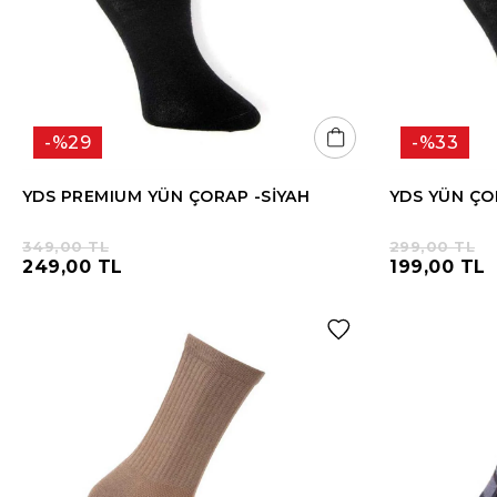
%29
%33
YDS PREMIUM YÜN ÇORAP -SİYAH
YDS YÜN ÇO
349,00 TL
299,00 TL
249,00 TL
199,00 TL