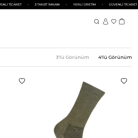
TİCARET
•
3 TAKSİT İMKANI
•
YERLİ ÜRETİM
•
GÜVENLİ TİCARET
•