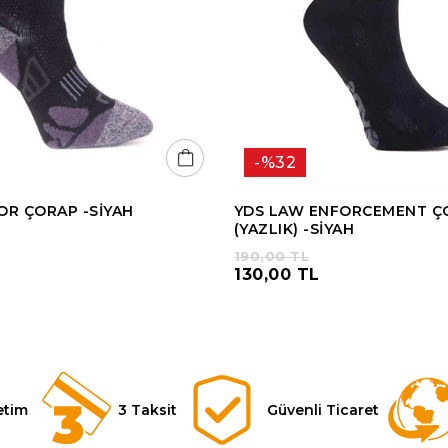
%32
R ÇORAP -SİYAH
YDS LAW ENFORCEMENT Ç
(YAZLIK) -SİYAH
190,00 TL
130,00 TL
etim
3 Taksit
Güvenli Ticaret