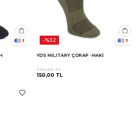
%32
2
2
H
YDS MILITARY ÇORAP -HAKİ
220,00 TL
150,00 TL