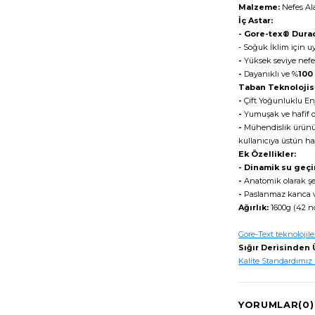
Malzeme:
Nefes Ala
İç Astar:
-
Gore-tex®
Dura
- Soğuk İklim için 
-
Yüksek seviye nefes
-
Dayanıklı ve %
100
Taban Teknolojisi
-
Çift Yoğunluklu En
-
Yumuşak ve hafif o
-
Mühendislik ürünü t
kullanıcıya üstün ha
Ek Özellikler:
- Dinamik su geç
-
Anatomik olarak şe
-
Paslanmaz kanca v
Ağırlık:
1600g (42 no
Gore-Text teknolojiler
Sığır Derisinden Ü
Kalite Standardımız
YORUMLAR
(0)