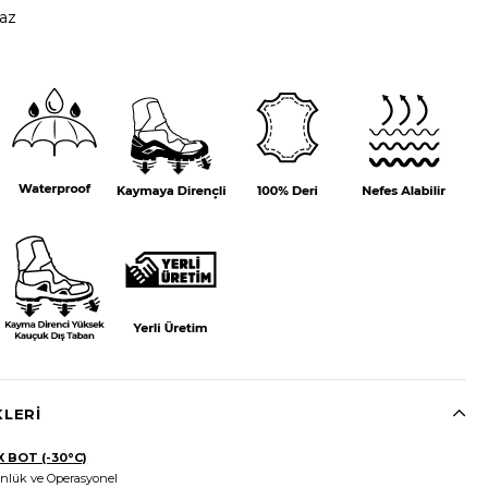
az
KLERI
 BOT (-30°C)
nlük ve Operasyonel