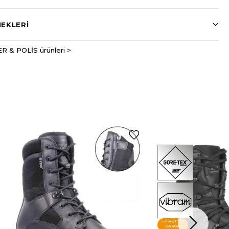
EKLERI
R & POLİS ürünleri >
ÜCRETSIZ
KARGO