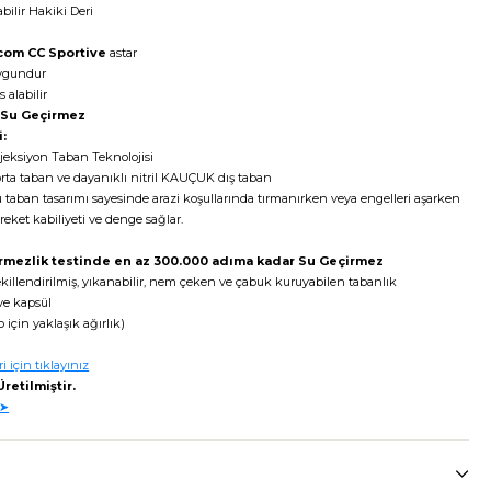
bilir Hakiki Deri
com CC Sportive
astar
uygundur
 alabilir
 Su Geçirmez
:
jeksiyon Taban Teknolojisi
rta taban ve dayanıklı
nitril KAUÇUK dış taban
aban tasarımı sayesinde arazi koşullarında tırmanırken veya engelleri aşarken
reket kabiliyeti ve denge sağlar.
irmezlik testinde en az 300.000 adıma kadar Su Geçirmez
killendirilmiş, yıkanabilir, nem çeken ve çabuk kuruyabilen tabanlık
e kapsül
 için yaklaşık ağırlık)
i için tıklayınız
retilmiştir.
 ➤