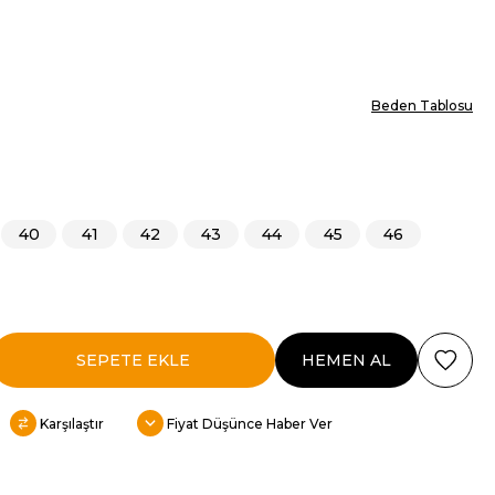
Beden Tablosu
40
41
42
43
44
45
46
Karşılaştır
Fiyat Düşünce Haber Ver