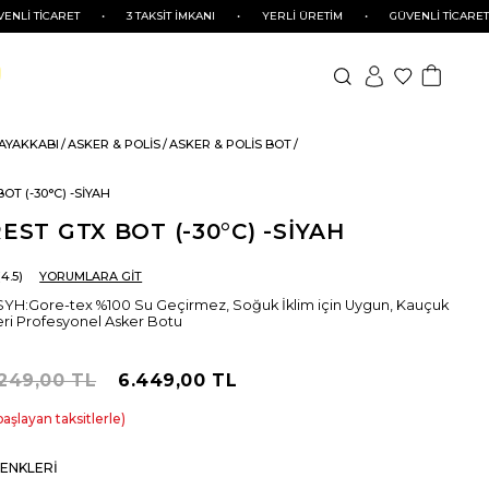
CARET
•
3 TAKSİT İMKANI
•
YERLİ ÜRETİM
•
GÜVENLİ TİCARET
•
 AYAKKABI
ASKER & POLİS
ASKER & POLİS BOT
OT (-30°C) -SİYAH
EST GTX BOT (-30°C) -SİYAH
4.5
YORUMLARA GİT
H:Gore-tex %100 Su Geçirmez, Soğuk İklim için Uygun, Kauçuk
Deri Profesyonel Asker Botu
.249,00 TL
6.449,00 TL
başlayan taksitlerle
ENKLERI