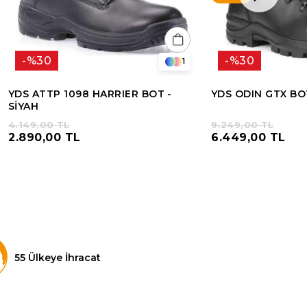
%30
%30
1
YDS ATTP 1098 HARRIER BOT -
YDS ODIN GTX BO
SİYAH
4.149,00 TL
9.249,00 TL
2.890,00 TL
6.449,00 TL
55 Ülkeye İhracat