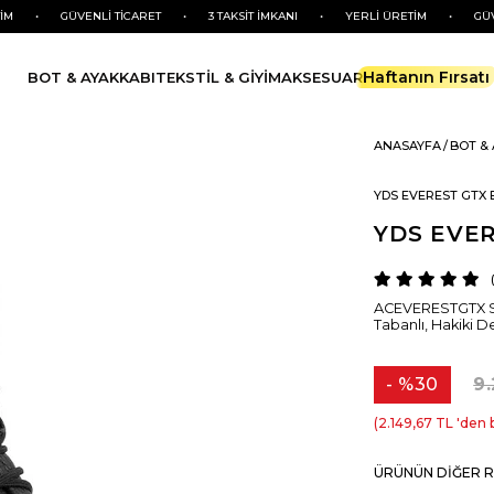
GÜVENLİ TİCARET
•
3 TAKSİT İMKANI
•
YERLİ ÜRETİM
•
GÜVENLİ Tİ
Haftanın Fırsatı
BOT & AYAKKABI
TEKSTİL & GİYİM
AKSESUAR
ANASAYFA
BOT &
YDS EVEREST GTX B
YDS EVER
ACEVERESTGTX SY
Tabanlı, Hakiki 
%
30
9
İndirim
2.149,67 TL
'den 
ÜRÜNÜN DIĞER R