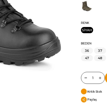
RENK
SİYAH
BEDEN
36
37
47
48
Kritik Stok
Paylaş