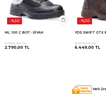
%30
%30
ML 100 C BOT -SİYAH
YDS SWIFT GTX 
3.989,00 TL
9.249,00 TL
2.790,00 TL
6.449,00 TL
Yerli Ür