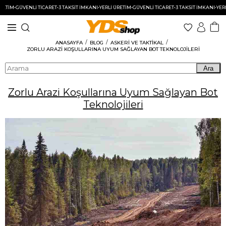
M
•
GÜVENLİ TİCARET
•
3 TAKSİT İMKANI
•
YERLİ ÜRETİM
•
GÜVENLİ TİCARET
•
3 TAKSİT İMKANI
•
YERLİ ÜR
ANASAYFA
BLOG
ASKERI VE TAKTIKAL
ZORLU ARAZI KOŞULLARINA UYUM SAĞLAYAN BOT TEKNOLOJILERI
Ara
Zorlu Arazi Koşullarına Uyum Sağlayan Bot
Teknolojileri