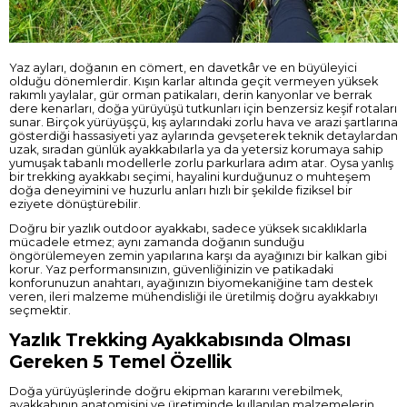
Yaz ayları, doğanın en cömert, en davetkâr ve en büyüleyici
olduğu dönemlerdir. Kışın karlar altında geçit vermeyen yüksek
rakımlı yaylalar, gür orman patikaları, derin kanyonlar ve berrak
dere kenarları, doğa yürüyüşü tutkunları için benzersiz keşif rotaları
sunar. Birçok yürüyüşçü, kış aylarındaki zorlu hava ve arazi şartlarına
gösterdiği hassasiyeti yaz aylarında gevşeterek teknik detaylardan
uzak, sıradan günlük ayakkabılarla ya da yetersiz korumaya sahip
yumuşak tabanlı modellerle zorlu parkurlara adım atar. Oysa yanlış
bir trekking ayakkabı seçimi, hayalini kurduğunuz o muhteşem
doğa deneyimini ve huzurlu anları hızlı bir şekilde fiziksel bir
eziyete dönüştürebilir.
Doğru bir yazlık outdoor ayakkabı, sadece yüksek sıcaklıklarla
mücadele etmez; aynı zamanda doğanın sunduğu
öngörülemeyen zemin yapılarına karşı da ayağınızı bir kalkan gibi
korur. Yaz performansınızın, güvenliğinizin ve patikadaki
konforunuzun anahtarı, ayağınızın biyomekaniğine tam destek
veren, ileri malzeme mühendisliği ile üretilmiş doğru ayakkabıyı
seçmektir.
Yazlık Trekking Ayakkabısında Olması
Gereken 5 Temel Özellik
Doğa yürüyüşlerinde doğru ekipman kararını verebilmek,
ayakkabının anatomisini ve üretiminde kullanılan malzemelerin