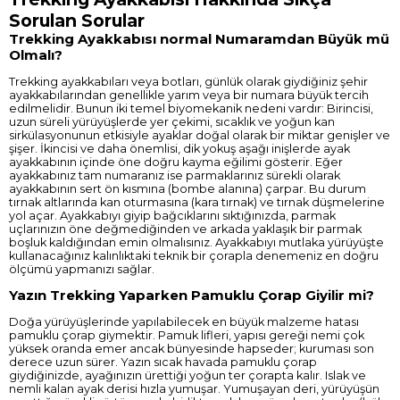
Sorulan Sorular
Trekking Ayakkabısı normal Numaramdan Büyük mü
Olmalı?
Trekking ayakkabıları veya botları, günlük olarak giydiğiniz şehir
ayakkabılarından genellikle yarım veya bir numara büyük tercih
edilmelidir. Bunun iki temel biyomekanik nedeni vardır: Birincisi,
uzun süreli yürüyüşlerde yer çekimi, sıcaklık ve yoğun kan
sirkülasyonunun etkisiyle ayaklar doğal olarak bir miktar genişler ve
şişer. İkincisi ve daha önemlisi, dik yokuş aşağı inişlerde ayak
ayakkabının içinde öne doğru kayma eğilimi gösterir. Eğer
ayakkabınız tam numaranız ise parmaklarınız sürekli olarak
ayakkabının sert ön kısmına (bombe alanına) çarpar. Bu durum
tırnak altlarında kan oturmasına (kara tırnak) ve tırnak düşmelerine
yol açar. Ayakkabıyı giyip bağcıklarını sıktığınızda, parmak
uçlarınızın öne değmediğinden ve arkada yaklaşık bir parmak
boşluk kaldığından emin olmalısınız. Ayakkabıyı mutlaka yürüyüşte
kullanacağınız kalınlıktaki teknik bir çorapla denemeniz en doğru
ölçümü yapmanızı sağlar.
Yazın Trekking Yaparken Pamuklu Çorap Giyilir mi?
Doğa yürüyüşlerinde yapılabilecek en büyük malzeme hatası
pamuklu çorap giymektir. Pamuk lifleri, yapısı gereği nemi çok
yüksek oranda emer ancak bünyesinde hapseder; kuruması son
derece uzun sürer. Yazın sıcak havada pamuklu çorap
giydiğinizde, ayağınızın ürettiği yoğun ter çorapta kalır. Islak ve
nemli kalan ayak derisi hızla yumuşar. Yumuşayan deri, yürüyüşün