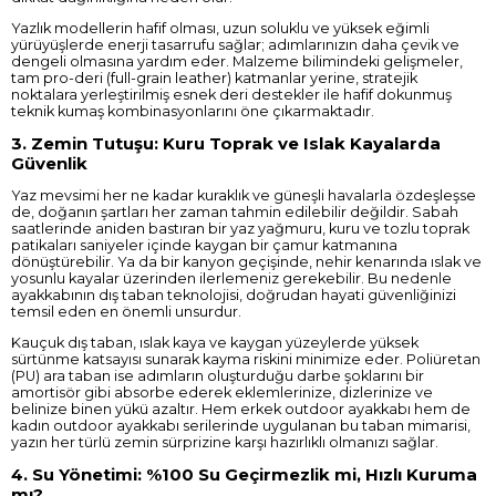
Yazlık modellerin hafif olması, uzun soluklu ve yüksek eğimli
yürüyüşlerde enerji tasarrufu sağlar; adımlarınızın daha çevik ve
dengeli olmasına yardım eder. Malzeme bilimindeki gelişmeler,
tam pro-deri (full-grain leather) katmanlar yerine, stratejik
noktalara yerleştirilmiş esnek deri destekler ile hafif dokunmuş
teknik kumaş kombinasyonlarını öne çıkarmaktadır.
3. Zemin Tutuşu: Kuru Toprak ve Islak Kayalarda
Güvenlik
Yaz mevsimi her ne kadar kuraklık ve güneşli havalarla özdeşleşse
de, doğanın şartları her zaman tahmin edilebilir değildir. Sabah
saatlerinde aniden bastıran bir yaz yağmuru, kuru ve tozlu toprak
patikaları saniyeler içinde kaygan bir çamur katmanına
dönüştürebilir. Ya da bir kanyon geçişinde, nehir kenarında ıslak ve
yosunlu kayalar üzerinden ilerlemeniz gerekebilir. Bu nedenle
ayakkabının dış taban teknolojisi, doğrudan hayati güvenliğinizi
temsil eden en önemli unsurdur.
Kauçuk dış taban, ıslak kaya ve kaygan yüzeylerde yüksek
sürtünme katsayısı sunarak kayma riskini minimize eder. Poliüretan
(PU) ara taban ise adımların oluşturduğu darbe şoklarını bir
amortisör gibi absorbe ederek eklemlerinize, dizlerinize ve
belinize binen yükü azaltır. Hem erkek outdoor ayakkabı hem de
kadın outdoor ayakkabı serilerinde uygulanan bu taban mimarisi,
yazın her türlü zemin sürprizine karşı hazırlıklı olmanızı sağlar.
4. Su Yönetimi: %100 Su Geçirmezlik mi, Hızlı Kuruma
mı?