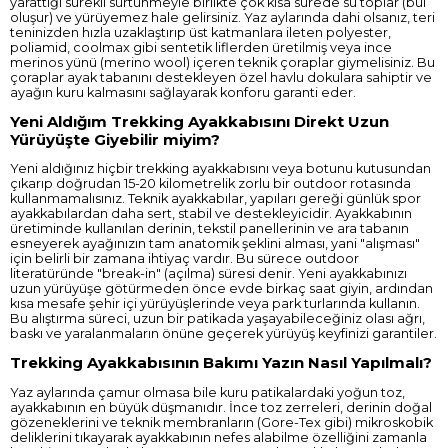
yarattığı sürekli sürtünmeyle birlikte çok kısa sürede su toplar (bül
oluşur) ve yürüyemez hale gelirsiniz. Yaz aylarında dahi olsanız, teri
teninizden hızla uzaklaştırıp üst katmanlara ileten polyester,
poliamid, coolmax gibi sentetik liflerden üretilmiş veya ince
merinos yünü (merino wool) içeren
teknik çoraplar
giymelisiniz. Bu
çoraplar ayak tabanını destekleyen özel havlu dokulara sahiptir ve
ayağın kuru kalmasını sağlayarak konforu garanti eder.
Yeni Aldığım Trekking Ayakkabısını Direkt Uzun
Yürüyüşte Giyebilir miyim?
Yeni aldığınız hiçbir trekking ayakkabısını veya botunu kutusundan
çıkarıp doğrudan 15-20 kilometrelik zorlu bir outdoor rotasında
kullanmamalısınız. Teknik ayakkabılar, yapıları gereği günlük spor
ayakkabılardan daha sert, stabil ve destekleyicidir. Ayakkabının
üretiminde kullanılan derinin, tekstil panellerinin ve ara tabanın
esneyerek ayağınızın tam anatomik şeklini alması, yani "alışması"
için belirli bir zamana ihtiyaç vardır. Bu sürece outdoor
literatüründe "break-in" (açılma) süresi denir. Yeni ayakkabınızı
uzun yürüyüşe götürmeden önce evde birkaç saat giyin, ardından
kısa mesafe şehir içi yürüyüşlerinde veya park turlarında kullanın.
Bu alıştırma süreci, uzun bir patikada yaşayabileceğiniz olası ağrı,
baskı ve yaralanmaların önüne geçerek yürüyüş keyfinizi garantiler.
Trekking Ayakkabısının Bakımı Yazın Nasıl Yapılmalı?
Yaz aylarında çamur olmasa bile kuru patikalardaki yoğun toz,
ayakkabının en büyük düşmanıdır. İnce toz zerreleri, derinin doğal
gözeneklerini ve teknik membranların (Gore-Tex gibi) mikroskobik
deliklerini tıkayarak ayakkabının nefes alabilme özelliğini zamanla