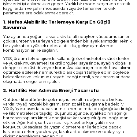
işlevlerini iyi anlamaktan geçer. Yazlık bir model seçerken estetik
kaygılardan ve şehir modasından ziyade tamamen teknik
parametrelere odaklanmak gerekir.
1. Nefes Alabilirlik: Terlemeye Karşı En Güçlü
Savunma
Yaz aylarında yoğun fiziksel aktivite altındayken vücudumuzun en
çok ısı üreten ve terleyen bölgelerinden biri ayaklarımızdır. Teknik
bir ayakkabıda yüksek nefes alabilirlik, gelişmiş malzeme
kombinasyonları ile sağlanır.
YDS, üretim teknolojisinde kullandığı özel hidrofobik süet deriler
ve yüksek mukavemetli tekstil örgüleri sayesinde, ayağın doğal ısı
dengesini en üst düzeyde korur. Ayakkabı içerisindeki hava akımı
optimize edilerek nem sürekli olarak dışarı tahliye edilir; böylece
bakterilerin ve kokunun üreyebileceği nemli, sıcak ortamlar daha
oluşmadan engellenmiş olur.
2. Hafiflik: Her Adımda Enerji Tasarrufu
Outdoor literatüründe çok meşhur ve altın değerinde bir kural
vardır: "Ayağınızdaki bir gram, sırtınızdaki beş grama bedeldir."
Yürüyüş esnasında bacaklarımızın her adımda bu ağırlığı kaldırdığı
ve kilometrelerce taşıdığı düşünüldüğünde, ayakkabının ağırlığı
harcanan toplam kinetik enerjiyi ve kas yorgunluğunu doğrudan
etkiler. Ağır, kalın, sert ve masif kışlık botlar kışın yalıtım ve
koruyuculuk sağlasa da, yazın kilometreler ilerledikçe bacak
kaslarında erken yorulmaya, laktik asit birikimine ve dolayısıyla
dikkat dağınıklığına neden olur.