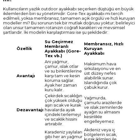
Kullanıcıların yazlık outdoor ayakkabı seçerken düştüğü en büyük
ikilemlerden biri su yönetimidir:
Gore-Tex ayakkabı
mı tercih
edilmeli, yoksa membransız, tamamen açık örgülü ve hızlı kuruyan
modeller mi? Bu sorunun tek bir mutlak doğrusu yoktur; belirleyici
olan unsur tamamen rotanızın coğrafi karakteri ve mevsimsel
şartlarıdır. İki modelin karşılaştırması ise şu şekildedir:
Su Geçirmez
Membransız, Hızlı
Membranlı
Özellik
Kuruyan
Ayakkabı (Gore-
Ayakkabı
Tex vb.)
Ani yağmur,
Maksimum hava
çamur, ıslak otlar
sirkülasyonu ve en
ve su birikintilerine
üst düzey nefes
Avantajı
karşı tam ve kesin
alabilirlik sunar.
koruma sağlar.
Islandığında çok
Ayak her zaman
çabuk kurur.
kuru kalır.
Çekirdek sıcaklığın
Yağmurda,
çok yüksek olduğu
çamurlu arazilerde
aşırı sıcak ve kurak
ve ıslak zeminlerde
Dezavantajı
havalarda ayak
ayağın su almasını
içindeki terlemeyi
kesinlikle
ve sıcaklık hissini
engelleyemez.
artırabilir.
Akdeniz veya iç
Karadeniz yaylaları
bölgelerin sıcak,
gibi her an yağmur
kurak iklimleri ile