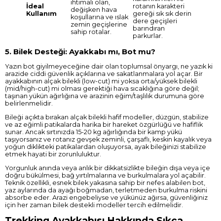
ihtimali olan,
İdeal
rotanın karakteri
değişken hava
Kullanım
gereği sık sık derin
koşullarına ve ıslak
dere geçişleri
zemin geçişlerine
barındıran
sahip rotalar.
parkurlar.
5. Bilek Desteği: Ayakkabı mı, Bot mu?
Yazın bot giyilmeyeceğine dair olan toplumsal önyargı, ne yazık ki
arazide ciddi güvenlik açıklarına ve sakatlanmalara yol açar. Bir
ayakkabının alçak bilekli (low-cut) mi yoksa orta/yüksek bilekli
(mid/high-cut) mi olması gerektiği hava sıcaklığına göre değil;
taşınan yükün ağırlığına ve arazinin eğim/taşlılık durumuna göre
belirlenmelidir.
Bileği açıkta bırakan alçak bilekli hafif modeller, düzgün, stabilize
ve az eğimli patikalarda harika bir hareket özgürlüğü ve hafiflik
sunar. Ancak sırtınızda 15-20 kg ağırlığında bir kamp yükü
taşıyorsanız ve rotanız gevşek zeminli, çarşaflı, keskin kayalık veya
yoğun diklikteki patikalardan oluşuyorsa, ayak bileğinizi stabilize
etmek hayati bir zorunluluktur.
Yorgunluk anında veya anlık bir dikkatsizlikte bileğin dışa veya içe
doğru bükülmesi, bağ yırtılmalarına ve burkulmalara yol açabilir.
Teknik özellikli, esnek bilek yakasına sahip bir nefes alabilen bot,
yaz aylarında da ayağı boğmadan, terletmeden burkulma riskini
absorbe eder. Arazi engebeliyse ve yükünüz ağırsa, güvenliğiniz
için her zaman bilek destekli modeller tercih edilmelidir.
Trekking Ayakkabısı Hakkında Sıkça