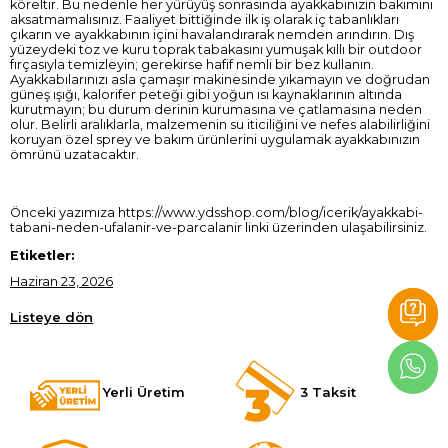
köreltir. Bu nedenle her yürüyüş sonrasında ayakkabınızın bakımını
aksatmamalısınız. Faaliyet bittiğinde ilk iş olarak iç tabanlıkları
çıkarın ve ayakkabının içini havalandırarak nemden arındırın. Dış
yüzeydeki toz ve kuru toprak tabakasını yumuşak kıllı bir outdoor
fırçasıyla temizleyin; gerekirse hafif nemli bir bez kullanın.
Ayakkabılarınızı asla çamaşır makinesinde yıkamayın ve doğrudan
güneş ışığı, kalorifer peteği gibi yoğun ısı kaynaklarının altında
kurutmayın; bu durum derinin kurumasına ve çatlamasına neden
olur. Belirli aralıklarla, malzemenin su iticiliğini ve nefes alabilirliğini
koruyan özel sprey ve bakım ürünlerini uygulamak ayakkabınızın
ömrünü uzatacaktır.
Önceki yazımıza
https://www.ydsshop.com/blog/icerik/ayakkabi-
tabani-neden-ufalanir-ve-parcalanir
linki üzerinden ulaşabilirsiniz.
Etiketler:
Haziran 23, 2026
Listeye dön
Yerli Üretim
3 Taksit