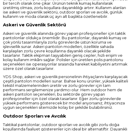
bir tercih olarak öne çıkar. Ürünün teknik kumaş kullanılarak
üretilmiş olması, zorlu koşullara dayanıklılığı artırır. Kullanım alanları
ise askeri ve güvenlik sektörü, outdoor sporları ve avcılık, günlük
kullanım ve moda olarak üç ayrı alt başlıkta özetlenebilir.
Askeri ve Güvenlik Sektörü
Askeri ve güvenlik alanında görev yapan profesyoneller için taktik
pantolonlar oldukça önemlidir. Bu pantolonlar, dayanıklı kumaş ve
çok yönlü tasarımlarıyla zorlu görevlerde üstün koruma ve
işlevsellik sunar.
Askeri pantolon modelleri
, özellikle sahada
karşılaşılan zorlu çevre koşullarına dayanıklı olacak şekilde
tasarlanır. Taktik ekipman taşıyabilen geniş cepler, hızlı erişim ve
kolay kullanım imkânı sağlar. Polisler için üretilen polis pantolonu
seçenekleri ise operasyonlar sırasında hareket kabiliyetini artırmak
üzere özel olarak tasarlanır.
YDS Shop, askeri ve güvenlik personelinin ihtiyaçlarını karşılayacak
çeşitli pantolon modelleri sunar. Bahse konu ürünler, yüksek kaliteli
tekstil malzemelerinden üretilir ve zorlu görevler için tam
performans sergilemenize yardımcı olur. Hem outdoor hem de
askeri pantolon seçenekleri, bu sektörde görev yapan
profesyoneller için özel olarak tasarlanır. Eğer zorlu görevlerde
yüksek performans gösterecek bir model arıyorsanız, ihtiyacınıza
uygun seçenekleri sitemizde kolay bir şekilde bulabilirsiniz.
Outdoor Sporları ve Avcılık
Taktikal pantolonlar, outdoor sporları ve avcılık gibi zorlu doğa
koşullarında faaliyet gösterenler için ideal bir alternatiftir. Dayanıklı