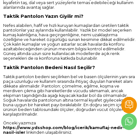
kıyafetin taş, dal veya sert yüzeylerle temas edebileceği kullanım
alanlarında avantaj sağlar.
Taktik Pantolon Yazın Giyilir mi?
Nefes alabilen, hafif ve hızlı kuruyan kumaşlardan üretilen taktik
pantolonlar yaz aylarında kullanılabilir. Yazlık bir model seçerken
kumaş kalınlığına, hava geçirgenliğine, nemi uzaklaştırma
özelliğine ve hareket özgürlüğü sunan kesimine dikkat edilmelidir.
Çok kalın kumaşlar ve yoğun astarlar sıcak havalarda konforu
azaltabileceğinden ürünün mevsim bilgisi kontrol edilmelidir.
Güneş altında uzun süre kullanılacak modellerde açık renk
seçenekleri de ısı konforuna katkıda bulunabilir.
Taktik Pantolon Bedeni Nasıl Seçilir?
Taktik pantolon bedeni seçilirken bel ve basen ölçülerinin yanı sıra
paça uzunluğu ve kullanım sırasında ihtiyaç duyulan hareket alanı
dikkate alınmalıdır.
Pantolon
; çömelme, eğilme, koşma ve
merdiven çıkma gibi hareketlerde vücudu sıkmamalı, ancak
ekipman taşındığında aşağı kayacak kadar bol da olmamalıdır.
Soğuk havalarda pantolonun altına termal kıyafet giyilecekse
buna uygun bir hareket payı bırakılabilir. En doğru seçim için
ürünün beden tablosundaki ölçüler, doğrudan vücut ölçüleriyle
karşılaştırılmalıdır.
Önceki yazımıza
https://www.ydsshop.com/blog/icerik/kamuflaj-nedir-ve-
nasil-isler
linkinden ulaşabilirsiniz.