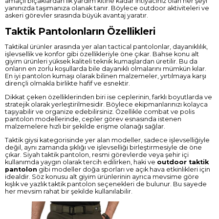
amaçlı bıçaklardan ilk yardım kitine kadar ihtiyacınız olan her şeyi
yanınızda taşımanıza olanak tanır. Böylece outdoor aktiviteleri ve
askeri görevler sırasında büyük avantaj yaratır.
Taktik Pantolonların Özellikleri
Taktikal ürünler arasında yer alan tactical pantolonlar, dayanıklılık,
işlevsellik ve konfor gibi özellikleriyle öne çıkar. Bahse konu alt
giyim ürünleri yüksek kaliteli teknik kumaşlardan üretilir. Bu da
onların en zorlu koşullarda bile dayanıklı olmalarını mümkün kılar.
En iyi pantolon kumaşı olarak bilinen malzemeler, yırtılmaya karşı
dirençli olmakla birlikte hafif ve esnektir.
Dikkat çeken özelliklerinden biri ise ceplerinin, farklı boyutlarda ve
stratejik olarak yerleştirilmesidir. Böylece ekipmanlarınızı kolayca
taşıyabilir ve organize edebilirsiniz. Özellikle combat ve polis
pantolon modellerinde, cepler görev esnasında istenen
malzemelere hızlı bir şekilde erişme olanağı sağlar.
Taktik giysi kategorisinde yer alan modeller, sadece işlevselliğiyle
değil, aynı zamanda şıklığı ve işlevselliği birleştirmesiyle de öne
çıkar. Siyah taktik pantolon, resmi görevlerde veya şehir içi
kullanımda yaygın olarak tercih edilirken, haki ve
outdoor taktik
pantolon
gibi modeller doğa sporları ve açık hava etkinlikleri için
idealdir. Söz konusu alt giyim ürünlerinin ayrıca mevsime göre
kışlık ve yazlık taktik pantolon seçenekleri de bulunur. Bu sayede
her mevsim rahat bir şekilde kullanılabilir.