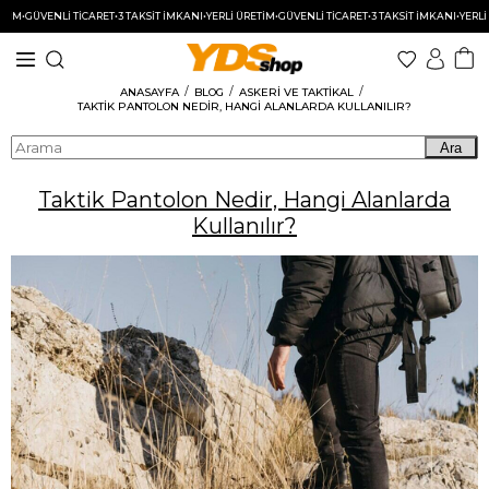
ÜVENLİ TİCARET
•
3 TAKSİT İMKANI
•
YERLİ ÜRETİM
•
GÜVENLİ TİCARET
•
3 TAKSİT İMKANI
•
YERLİ ÜRET
ANASAYFA
BLOG
ASKERI VE TAKTIKAL
TAKTIK PANTOLON NEDIR, HANGI ALANLARDA KULLANILIR?
Ara
Taktik Pantolon Nedir, Hangi Alanlarda
Kullanılır?