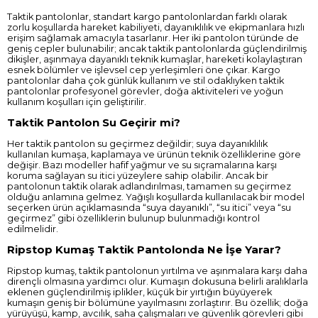
Taktik pantolonlar, standart kargo pantolonlardan farklı olarak
zorlu koşullarda hareket kabiliyeti, dayanıklılık ve ekipmanlara hızlı
erişim sağlamak amacıyla tasarlanır. Her iki pantolon türünde de
geniş cepler bulunabilir; ancak taktik pantolonlarda güçlendirilmiş
dikişler, aşınmaya dayanıklı teknik kumaşlar, hareketi kolaylaştıran
esnek bölümler ve işlevsel cep yerleşimleri öne çıkar. Kargo
pantolonlar daha çok günlük kullanım ve stil odaklıyken taktik
pantolonlar profesyonel görevler, doğa aktiviteleri ve yoğun
kullanım koşulları için geliştirilir.
Taktik Pantolon Su Geçirir mi?
Her taktik pantolon su geçirmez değildir; suya dayanıklılık
kullanılan kumaşa, kaplamaya ve ürünün teknik özelliklerine göre
değişir. Bazı modeller hafif yağmur ve su sıçramalarına karşı
koruma sağlayan su itici yüzeylere sahip olabilir. Ancak bir
pantolonun taktik olarak adlandırılması, tamamen su geçirmez
olduğu anlamına gelmez. Yağışlı koşullarda kullanılacak bir model
seçerken ürün açıklamasında “suya dayanıklı”, “su itici” veya “su
geçirmez” gibi özelliklerin bulunup bulunmadığı kontrol
edilmelidir.
Ripstop Kumaş Taktik Pantolonda Ne İşe Yarar?
Ripstop kumaş, taktik pantolonun yırtılma ve aşınmalara karşı daha
dirençli olmasına yardımcı olur. Kumaşın dokusuna belirli aralıklarla
eklenen güçlendirilmiş iplikler, küçük bir yırtığın büyüyerek
kumaşın geniş bir bölümüne yayılmasını zorlaştırır. Bu özellik; doğa
yürüyüşü, kamp, avcılık, saha çalışmaları ve güvenlik görevleri gibi