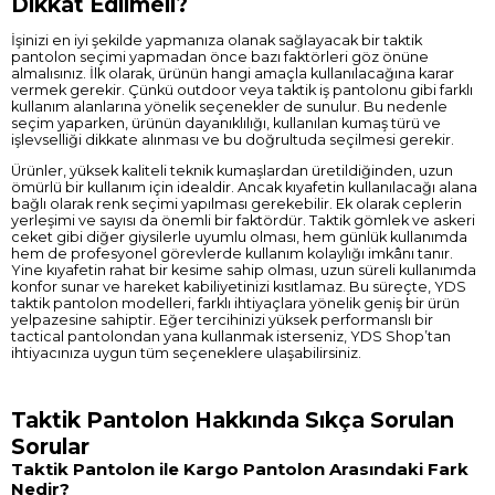
Dikkat Edilmeli?
İşinizi en iyi şekilde yapmanıza olanak sağlayacak bir taktik
pantolon seçimi yapmadan önce bazı faktörleri göz önüne
almalısınız. İlk olarak, ürünün hangi amaçla kullanılacağına karar
vermek gerekir. Çünkü outdoor veya taktik iş pantolonu gibi farklı
kullanım alanlarına yönelik seçenekler de sunulur. Bu nedenle
seçim yaparken, ürünün dayanıklılığı, kullanılan kumaş türü ve
işlevselliği dikkate alınması ve bu doğrultuda seçilmesi gerekir.
Ürünler, yüksek kaliteli teknik kumaşlardan üretildiğinden, uzun
ömürlü bir kullanım için idealdir. Ancak kıyafetin kullanılacağı alana
bağlı olarak renk seçimi yapılması gerekebilir. Ek olarak ceplerin
yerleşimi ve sayısı da önemli bir faktördür. Taktik gömlek ve askeri
ceket gibi diğer giysilerle uyumlu olması, hem günlük kullanımda
hem de profesyonel görevlerde kullanım kolaylığı imkânı tanır.
Yine kıyafetin rahat bir kesime sahip olması, uzun süreli kullanımda
konfor sunar ve hareket kabiliyetinizi kısıtlamaz. Bu süreçte, YDS
taktik pantolon modelleri, farklı ihtiyaçlara yönelik geniş bir ürün
yelpazesine sahiptir. Eğer tercihinizi yüksek performanslı bir
tactical pantolondan yana kullanmak isterseniz, YDS Shop’tan
ihtiyacınıza uygun tüm seçeneklere ulaşabilirsiniz.
Taktik Pantolon Hakkında Sıkça Sorulan
Sorular
Taktik Pantolon ile Kargo Pantolon Arasındaki Fark
Nedir?