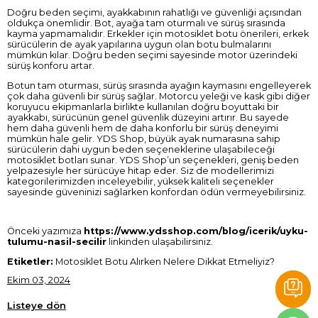
Doğru beden seçimi, ayakkabının rahatlığı ve güvenliği açısından
oldukça önemlidir. Bot, ayağa tam oturmalı ve sürüş sırasında
kayma yapmamalıdır. Erkekler için motosiklet botu önerileri, erkek
sürücülerin de ayak yapılarına uygun olan botu bulmalarını
mümkün kılar. Doğru beden seçimi sayesinde motor üzerindeki
sürüş konforu artar.
Botun tam oturması, sürüş sırasında ayağın kaymasını engelleyerek
çok daha güvenli bir sürüş sağlar. Motorcu yeleği ve kask gibi diğer
koruyucu ekipmanlarla birlikte kullanılan doğru boyuttaki bir
ayakkabı, sürücünün genel güvenlik düzeyini artırır. Bu sayede
hem daha güvenli hem de daha konforlu bir sürüş deneyimi
mümkün hale gelir. YDS Shop, büyük ayak numarasına sahip
sürücülerin dahi uygun beden seçeneklerine ulaşabileceği
motosiklet botları sunar. YDS Shop’un seçenekleri, geniş beden
yelpazesiyle her sürücüye hitap eder. Siz de modellerimizi
kategorilerimizden inceleyebilir, yüksek kaliteli seçenekler
sayesinde güveninizi sağlarken konfordan ödün vermeyebilirsiniz.
Önceki yazımıza
https://www.ydsshop.com/blog/icerik/uyku-
tulumu-nasil-secilir
linkinden ulaşabilirsiniz.
Etiketler:
Motosiklet Botu Alırken Nelere Dikkat Etmeliyiz?
Ekim 03, 2024
Listeye dön