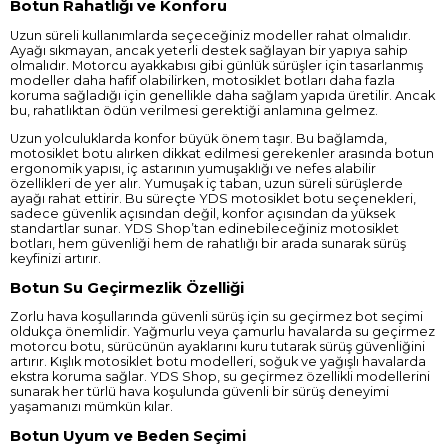
Botun Rahatlığı ve Konforu
Uzun süreli kullanımlarda seçeceğiniz modeller rahat olmalıdır.
Ayağı sıkmayan, ancak yeterli destek sağlayan bir yapıya sahip
olmalıdır. Motorcu ayakkabısı gibi günlük sürüşler için tasarlanmış
modeller daha hafif olabilirken, motosiklet botları daha fazla
koruma sağladığı için genellikle daha sağlam yapıda üretilir. Ancak
bu, rahatlıktan ödün verilmesi gerektiği anlamına gelmez.
Uzun yolculuklarda konfor büyük önem taşır. Bu bağlamda,
motosiklet botu alırken dikkat edilmesi gerekenler arasında botun
ergonomik yapısı, iç astarının yumuşaklığı ve nefes alabilir
özellikleri de yer alır. Yumuşak iç taban, uzun süreli sürüşlerde
ayağı rahat ettirir. Bu süreçte YDS motosiklet botu seçenekleri,
sadece güvenlik açısından değil, konfor açısından da yüksek
standartlar sunar. YDS Shop’tan edinebileceğiniz motosiklet
botları, hem güvenliği hem de rahatlığı bir arada sunarak sürüş
keyfinizi artırır.
Botun Su Geçirmezlik Özelliği
Zorlu hava koşullarında güvenli sürüş için su geçirmez bot seçimi
oldukça önemlidir. Yağmurlu veya çamurlu havalarda su geçirmez
motorcu botu, sürücünün ayaklarını kuru tutarak sürüş güvenliğini
artırır. Kışlık motosiklet botu modelleri, soğuk ve yağışlı havalarda
ekstra koruma sağlar. YDS Shop, su geçirmez özellikli modellerini
sunarak her türlü hava koşulunda güvenli bir sürüş deneyimi
yaşamanızı mümkün kılar.
Botun Uyum ve Beden Seçimi