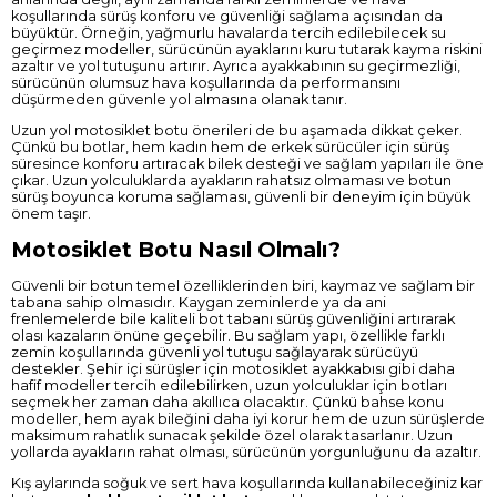
koşullarında sürüş konforu ve güvenliği sağlama açısından da
büyüktür. Örneğin, yağmurlu havalarda tercih edilebilecek su
geçirmez modeller, sürücünün ayaklarını kuru tutarak kayma riskini
azaltır ve yol tutuşunu artırır. Ayrıca ayakkabının su geçirmezliği,
sürücünün olumsuz hava koşullarında da performansını
düşürmeden güvenle yol almasına olanak tanır.
Uzun yol motosiklet botu önerileri de bu aşamada dikkat çeker.
Çünkü bu botlar, hem kadın hem de erkek sürücüler için sürüş
süresince konforu artıracak bilek desteği ve sağlam yapıları ile öne
çıkar. Uzun yolculuklarda ayakların rahatsız olmaması ve botun
sürüş boyunca koruma sağlaması, güvenli bir deneyim için büyük
önem taşır.
Motosiklet Botu Nasıl Olmalı?
Güvenli bir botun temel özelliklerinden biri, kaymaz ve sağlam bir
tabana sahip olmasıdır. Kaygan zeminlerde ya da ani
frenlemelerde bile kaliteli bot tabanı sürüş güvenliğini artırarak
olası kazaların önüne geçebilir. Bu sağlam yapı, özellikle farklı
zemin koşullarında güvenli yol tutuşu sağlayarak sürücüyü
destekler. Şehir içi sürüşler için motosiklet ayakkabısı gibi daha
hafif modeller tercih edilebilirken, uzun yolculuklar için botları
seçmek her zaman daha akıllıca olacaktır. Çünkü bahse konu
modeller, hem ayak bileğini daha iyi korur hem de uzun sürüşlerde
maksimum rahatlık sunacak şekilde özel olarak tasarlanır. Uzun
yollarda ayakların rahat olması, sürücünün yorgunluğunu da azaltır.
Kış aylarında soğuk ve sert hava koşullarında kullanabileceğiniz kar