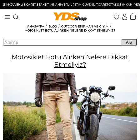
M
•
GÜVENLİ TİCARET
•
3 TAKSİT İMKANI
•
YERLİ ÜRETİM
•
GÜVENLİ TİCARET
•
3 TAKSİT İMKANI
•
YERLİ ÜR
ANASAYFA
BLOG
OUTDOOR EKIPMAN VE GIYIM
MOTOSIKLET BOTU ALIRKEN NELERE DIKKAT ETMELIYIZ?
Ara
Motosiklet Botu Alırken Nelere Dikkat
Etmeliyiz?