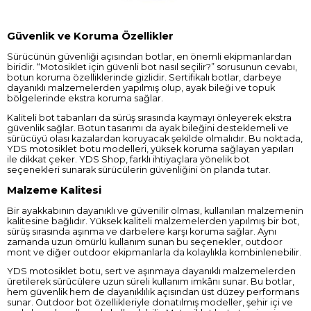
Güvenlik ve Koruma Özellikler
Sürücünün güvenliği açısından botlar, en önemli ekipmanlardan
biridir. “Motosiklet için güvenli bot nasıl seçilir?” sorusunun cevabı,
botun koruma özelliklerinde gizlidir. Sertifikalı botlar, darbeye
dayanıklı malzemelerden yapılmış olup, ayak bileği ve topuk
bölgelerinde ekstra koruma sağlar.
Kaliteli bot tabanları da sürüş sırasında kaymayı önleyerek ekstra
güvenlik sağlar. Botun tasarımı da ayak bileğini desteklemeli ve
sürücüyü olası kazalardan koruyacak şekilde olmalıdır. Bu noktada,
YDS motosiklet botu modelleri, yüksek koruma sağlayan yapıları
ile dikkat çeker. YDS Shop, farklı ihtiyaçlara yönelik bot
seçenekleri sunarak sürücülerin güvenliğini ön planda tutar.
Malzeme Kalitesi
Bir ayakkabının dayanıklı ve güvenilir olması, kullanılan malzemenin
kalitesine bağlıdır. Yüksek kaliteli malzemelerden yapılmış bir bot,
sürüş sırasında aşınma ve darbelere karşı koruma sağlar. Aynı
zamanda uzun ömürlü kullanım sunan bu seçenekler, outdoor
mont ve diğer outdoor ekipmanlarla da kolaylıkla kombinlenebilir.
YDS motosiklet botu, sert ve aşınmaya dayanıklı malzemelerden
üretilerek sürücülere uzun süreli kullanım imkânı sunar. Bu botlar,
hem güvenlik hem de dayanıklılık açısından üst düzey performans
sunar. Outdoor bot özellikleriyle donatılmış modeller, şehir içi ve