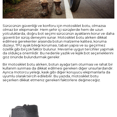
Sürücünün güvenliği ve konforu için motosiklet botu, olmazsa
olmaz bir ekipmandır. Hem şehir içi sürüşlerde hem de uzun
yolculuklarda, doğru bot seçimi sürücünün ayaklarını korur ve daha
güvenli bir sürüş deneyimi sunar. Motosiklet botu alırken dikkat
edilmesi gerekenler arasında botun malzeme kalitesi, koruma
düzeyi, TPU ayak bileği koruması, taban yapısı ve su geçirmez
özellik gibi birçok faktör bulunur. Mevsime uygun tercihler yapmak
da oldukça önemlidir. Bu nedenle yazlık ve kışlık bot seçeneklerini
göz önünde bulundurmak gerekir.
Bir motosiklet botu alırken, botun ayağa tam oturması ve rahat bir
kullanım sunması da dikkat edilmesi gereken diğer unsurlardandır.
Ayrıca motorcu yeleği, kask gibi diğer koruyucu ekipmanlarla da
uyumlu olarak tercih edilebilir. Bu yazıda, motosiklet botu
seçerken dikkat etmeniz gereken faktörlere değineceğiz.