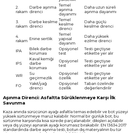
Temel
2.
Darbe aşınma
Daha uzun süreli
aşınma
rakam
direnci
aşınma dayanımı
dayanımı
Temel
3.
Darbe kesilme
Daha güçlü
kesilme
rakam
direnci
kesilme direnci
direnci
Temel
4.
Daha yüksek
Enine sertlik
yapısal
rakam
ezilme direnci
dayanım
Bilek darbe
Opsiyonel
Testi geçtiyse
IPA
koruması
test
etikette yer alır
Kaval kemiği
Opsiyonel
Testi geçtiyse
IPS
darbe
test
etikette yer alır
koruması
Su
Opsiyonel
Testi geçtiyse
WR
geçirmezlik
özellik
etikette yer alır
Yakıt/yağ
Opsiyonel
Taban özelinde
FO
direnci
özellik
değerlendirilir
Aşınma Direnci: Asfaltta Sürüklenmeye Karşı İlk
Savunma
Kaza anında sürücünün ayağı asfaltla temas edebilir ve bot yüzeyi
yüksek sürtünmeye maruz kalabilir. Normal bir günlük bot, bu
sürtünme karşısında kısa sürede parçalanabilir; dikişleri açılabilir
veya dış yüzeyi aşınarak ayağı korumasız bırakabilir. EN 13634:2017
standardında darbe aşınma testi, botun dış materyalinin bu tür