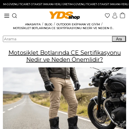
GÜVENLİ TİCARET
•
3 TAKSİT İMKANI
•
YERLİ ÜRETİM
•
GÜVENLİ TİCARET
•
3 TAKSİT İMKANI
•
YERLİ ÜRE
ANASAYFA
BLOG
OUTDOOR EKIPMAN VE GIYIM
MOTOSIKLET BOTLARINDA CE SERTIFIKASYONU NEDIR VE NEDEN ÖNEMLIDIR?
Ara
Motosiklet Botlarında CE Sertifikasyonu
Nedir ve Neden Önemlidir?