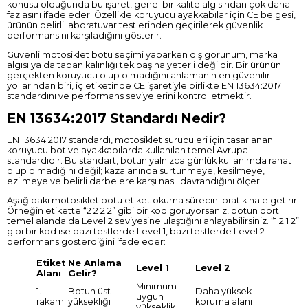
konusu olduğunda bu işaret, genel bir kalite algısından çok daha
fazlasını ifade eder. Özellikle koruyucu ayakkabılar için CE belgesi,
ürünün belirli laboratuvar testlerinden geçirilerek güvenlik
performansını karşıladığını gösterir.
Güvenli motosiklet botu seçimi yaparken dış görünüm, marka
algısı ya da taban kalınlığı tek başına yeterli değildir. Bir ürünün
gerçekten koruyucu olup olmadığını anlamanın en güvenilir
yollarından biri, iç etiketinde CE işaretiyle birlikte EN 13634:2017
standardını ve performans seviyelerini kontrol etmektir.
EN 13634:2017 Standardı Nedir?
EN 13634:2017 standardı, motosiklet sürücüleri için tasarlanan
koruyucu bot ve ayakkabılarda kullanılan temel Avrupa
standardıdır. Bu standart, botun yalnızca günlük kullanımda rahat
olup olmadığını değil; kaza anında sürtünmeye, kesilmeye,
ezilmeye ve belirli darbelere karşı nasıl davrandığını ölçer.
Aşağıdaki motosiklet botu etiket okuma sürecini pratik hale getirir.
Örneğin etikette “2 2 2 2” gibi bir kod görüyorsanız, botun dört
temel alanda da Level 2 seviyesine ulaştığını anlayabilirsiniz. “1 2 1 2”
gibi bir kod ise bazı testlerde Level 1, bazı testlerde Level 2
performans gösterdiğini ifade eder:
Etiket
Ne Anlama
Level 1
Level 2
Alanı
Gelir?
Minimum
1.
Botun üst
Daha yüksek
uygun
rakam
yüksekliği
koruma alanı
yükseklik