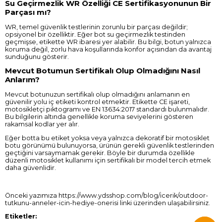
Su Geçirmezlik WR Özelliği CE Sertifikasyonunun Bir
Parçası mı?
WR, temel güvenlik testlerinin zorunlu bir parçası değildir;
opsiyonel bir özelliktir. Eğer bot su geçirmezlik testinden
geçmişse, etikette WR ibaresi yer alabilir. Bu bilgi, botun yalnızca
koruma değil, zorlu hava koşullarında konfor açısından da avantaj
sunduğunu gösterir.
Mevcut Botumun Sertifikalı Olup Olmadığını Nasıl
Anlarım?
Mevcut botunuzun sertifikalı olup olmadığını anlamanın en
güvenilir yolu iç etiketi kontrol etmektir. Etikette CE işareti,
motosikletçi piktogramı ve EN 13634:2017 standardı bulunmalıdır.
Bu bilgilerin altında genellikle koruma seviyelerini gösteren
rakamsal kodlar yer alır.
Eğer botta bu etiket yoksa veya yalnızca dekoratif bir motosiklet
botu görünümü bulunuyorsa, ürünün gerekli güvenlik testlerinden
geçtiğini varsaymamak gerekir. Böyle bir durumda özellikle
düzenli motosiklet kullanımı için sertifikalı bir model tercih etmek
daha güvenlidir.
Önceki yazımıza
https://www.ydsshop.com/blog/icerik/outdoor-
tutkunu-anneler-icin-hediye-onerisi
linki üzerinden ulaşabilirsiniz.
Etiketler: