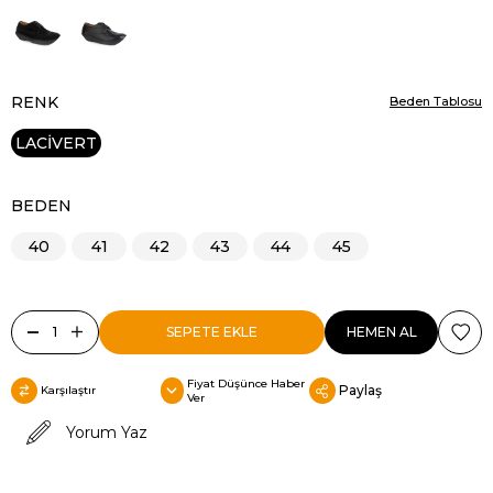
RENK
Beden Tablosu
LACİVERT
BEDEN
40
41
42
43
44
45
Fiyat Düşünce Haber
Paylaş
Karşılaştır
Ver
Yorum Yaz