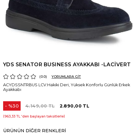
YDS SENATOR BUSINESS AYAKKABI -LACİVERT
0.0
YORUMLARA GİT
ACYDSSNTRBUS LCV:Hakiki Deri, Yüksek Konforlu Günlük Erkek
Ayakkabı
%
30
4.149,00 TL
2.890,00 TL
İndirim
963,33 TL
'den başlayan taksitlerle
ÜRÜNÜN DIĞER RENKLERI