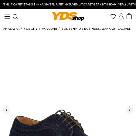
NLİ TİCARET
•
3 TAKSİT İMKANI
•
YERLİ ÜRETİM
•
GÜVENLİ TİCARET
•
3 TAKSİT İMKANI
•
YERLİ ÜRETİM
•
G
ANASAYFA
YDS CITY
AYAKKABI
YDS SENATOR BUSINESS AYAKKABI -LACİVERT