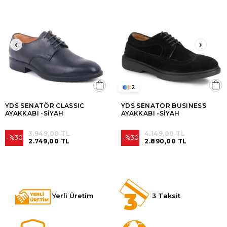
2
YDS SENATÖR CLASSIC
YDS SENATOR BUSINESS
AYAKKABI -SİYAH
AYAKKABI -SİYAH
3.949,00 TL
4.149,00 TL
%30
%30
2.749,00 TL
2.890,00 TL
Yerli Üretim
3 Taksit