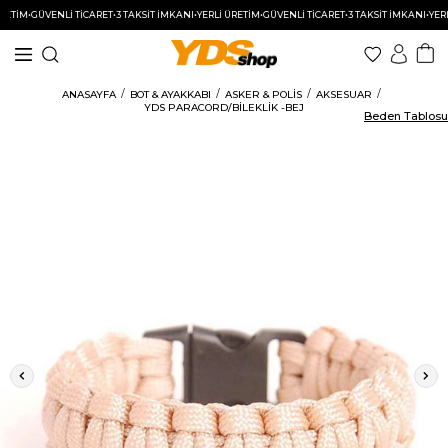
İM
•
GÜVENLİ TİCARET
•
3 TAKSİT İMKANI
•
YERLİ ÜRETİM
•
GÜVENLİ TİCARET
•
3 TAKSİT İMKANI
•
YERLİ Ü
ANASAYFA
BOT & AYAKKABI
ASKER & POLİS
AKSESUAR
YDS PARACORD/BİLEKLİK -BEJ
Beden Tablosu