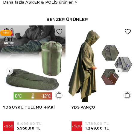
Daha fazla ASKER & POLİS ürünleri >
BENZER ÜRÜNLER
ÜCRETSIZ
KARGO
YDS UYKU TULUMU -HAKİ
YDS PANÇO
8.499,00 TL
1.789,00 TL
%30
%30
5.950,00 TL
1.249,00 TL