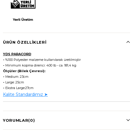
ÜRÜN ÖZELLIKLERI
YDS PARACORD
-
%100 Polyester malzeme kullanılarak üretilmiştir
-
Minimum kopma direnci: 400 lb - ca. 181,4 kg
Ölçüler (Bilek Çevresi):
-
Medium: 23cm
-
Large: 25cm
-
Ekstra Large:27cm
Kalite Standardımız ➤
YORUMLAR
(0)