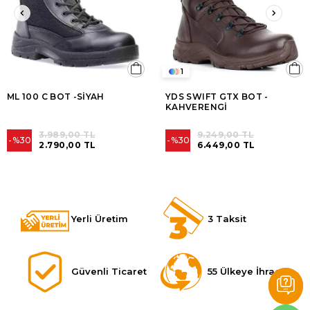
1
ML 100 C BOT -SİYAH
YDS SWIFT GTX BOT -
KAHVERENGİ
3.989,00 TL
9.249,00 TL
%30
%30
2.790,00 TL
6.449,00 TL
Yerli Üretim
3 Taksit
Güvenli Ticaret
55 Ülkeye İhracat