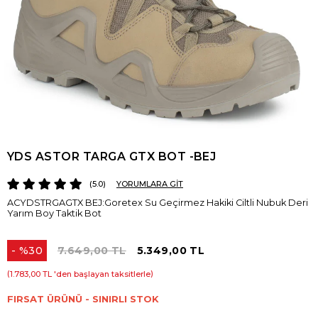
YDS ASTOR TARGA GTX BOT -BEJ
5.0
YORUMLARA GİT
ACYDSTRGAGTX BEJ:Goretex Su Geçirmez Hakiki Ciltli Nubuk Deri
Yarım Boy Taktik Bot
%
30
7.649,00 TL
5.349,00 TL
İndirim
1.783,00 TL
'den başlayan taksitlerle
FIRSAT ÜRÜNÜ - SINIRLI STOK