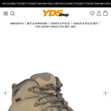
M
•
GÜVENLİ TİCARET
•
3 TAKSİT İMKANI
•
YERLİ ÜRETİM
•
GÜVENLİ TİCARET
•
3 TAKSİT İMKANI
•
YERLİ ÜR
ANASAYFA
BOT & AYAKKABI
ASKER & POLİS
ASKER & POLİS BOT
YDS ASTOR TARGA GTX BOT -BEJ