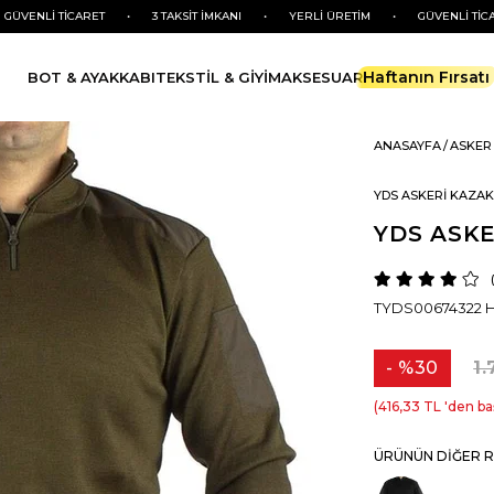
İ TİCARET
•
3 TAKSİT İMKANI
•
YERLİ ÜRETİM
•
GÜVENLİ TİCARET
•
Haftanın Fırsatı
BOT & AYAKKABI
TEKSTİL & GİYİM
AKSESUAR
ANASAYFA
ASKER 
YDS ASKERİ KAZAK 
YDS ASKE
TYDS00674322 HKİ
%
30
1.
İndirim
416,33 TL
'den ba
ÜRÜNÜN DIĞER R