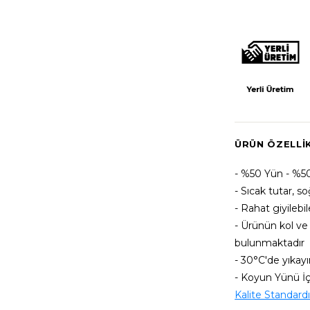
ÜRÜN ÖZELLI
- %50 Yün - %50
- Sıcak tutar, s
- Rahat giyilebi
- Ürünün kol ve
bulunmaktadır
- 30°C'de yıkayı
- Koyun Yünü İ
Kalite Standard