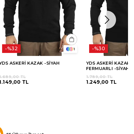
%32
%30
1
YDS ASKERİ KAZAK -SİYAH
YDS ASKERİ KAZAK -
FERMUARLI -SİYAH
1.689,00 TL
1.789,00 TL
1.149,00 TL
1.249,00 TL