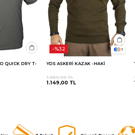
%32
1
O QUICK DRY T-
YDS ASKERİ KAZAK -HAKİ
1.689,00 TL
1.149,00 TL