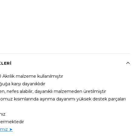
KLERI
 Akrilik malzeme kullanılmıştır
oğuğa karşı dayanıklıdır
len, nefes alabilir, dayanıklı malzemeden üretilmiştir
 omuz kısımlarında aşınma dayanımı yüksek destek parçaları
nız
çermektedir
ımız ➤