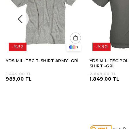
%32
%30
2
YDS MIL-TEC T-SHIRT ARMY -GRİ
YDS MIL-TEC POL
SHIRT -GRİ
1.449,00 TL
2.649,00 TL
989,00 TL
1.849,00 TL