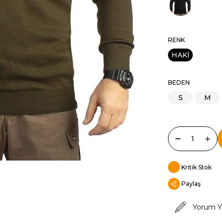
RENK
HAKİ
BEDEN
S
M
Kritik Stok
Paylaş
Yorum Y