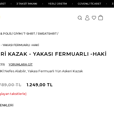
3 TAKSİT İMKANI
•
YERLİ ÜRETİM
•
GÜVENLİ TİCARET
•
3 TAKSİT 
& POLİS
GİYİM
T-SHIRT / SWEATSHIRT
- YAKASI FERMUARLI -HAKİ
Rİ KAZAK - YAKASI FERMUARLI -HAKİ
3.5
YORUMLARA GİT
:Nefes Alabilir, Yakası Fermuarlı Yün Askeri Kazak
789,00 TL
1.249,00 TL
şlayan taksitlerle
ENKLERI