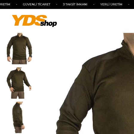
•
GÜVENLİ TİCARET
•
3 TAKSİT İMKANI
•
YERLİ ÜRETİM
•
GÜVENL