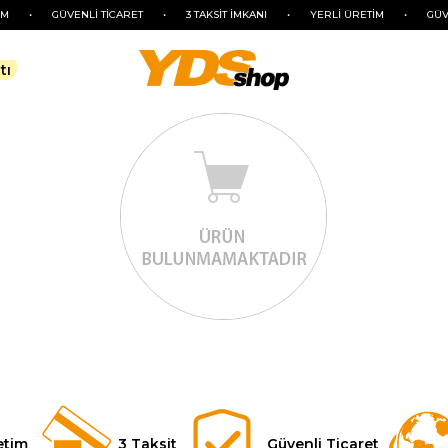
•
GÜVENLİ TİCARET
•
3 TAKSİT İMKANI
•
YERLİ ÜRETİM
•
GÜVEN
tı
etim
3 Taksit
Güvenli Ticaret