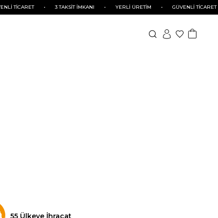
Lİ TİCARET
•
3 TAKSİT İMKANI
•
YERLİ ÜRETİM
•
GÜVENLİ TİCARET
55 Ülkeye İhracat