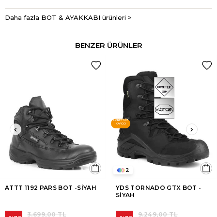
Daha fazla BOT & AYAKKABI ürünleri >
BENZER ÜRÜNLER
ÜCRETSIZ
KARGO
2
ATTT 1192 PARS BOT -SİYAH
YDS TORNADO GTX BOT -
SİYAH
3.699,00 TL
9.249,00 TL