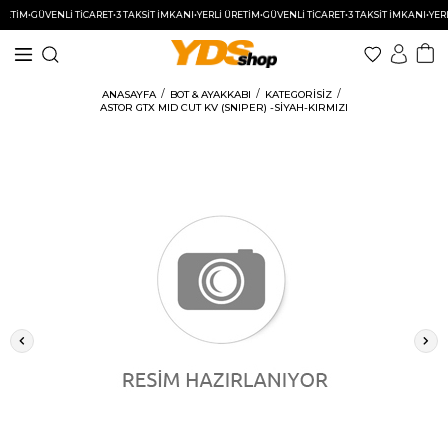
ETİM
•
GÜVENLİ TİCARET
•
3 TAKSİT İMKANI
•
YERLİ ÜRETİM
•
GÜVENLİ TİCARET
•
3 TAKSİT İMKANI
•
YERLİ
ANASAYFA
BOT & AYAKKABI
KATEGORISIZ
ASTOR GTX MID CUT KV (SNIPER) -SİYAH-KIRMIZI