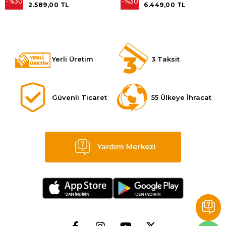
%30
%30
2.589,00 TL
6.449,00 TL
Yerli Üretim
3 Taksit
Güvenli Ticaret
55 Ülkeye İhracat