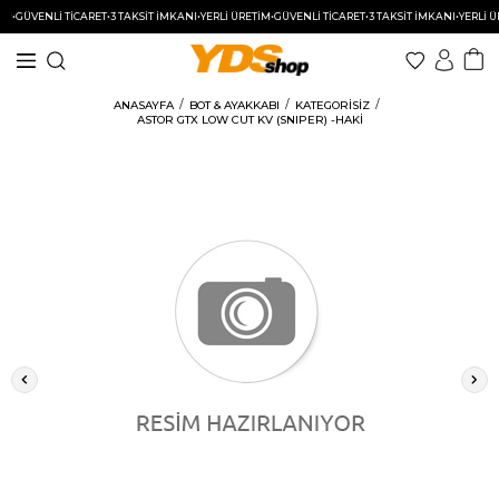
•
GÜVENLİ TİCARET
•
3 TAKSİT İMKANI
•
YERLİ ÜRETİM
•
GÜVENLİ TİCARET
•
3 TAKSİT İMKANI
•
YERLİ ÜRE
ANASAYFA
BOT & AYAKKABI
KATEGORISIZ
ASTOR GTX LOW CUT KV (SNIPER) -HAKİ