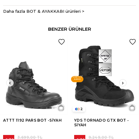
Daha fazla BOT & AYAKKABI ürünleri >
BENZER ÜRÜNLER
ÜCRETSIZ
KARGO
2
ATTT 1192 PARS BOT -SİYAH
YDS TORNADO GTX BOT -
SİYAH
3.699,00 TL
9.249,00 TL