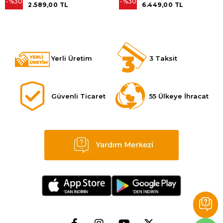
%30
%30
2.589,00 TL
6.449,00 TL
Yerli Üretim
3 Taksit
Güvenli Ticaret
55 Ülkeye İhracat