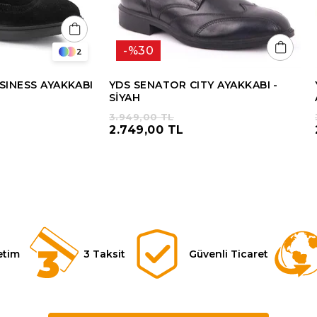
%30
2
SINESS AYAKKABI
YDS SENATOR CITY AYAKKABI -
SİYAH
3.949,00 TL
2.749,00 TL
etim
3 Taksit
Güvenli Ticaret