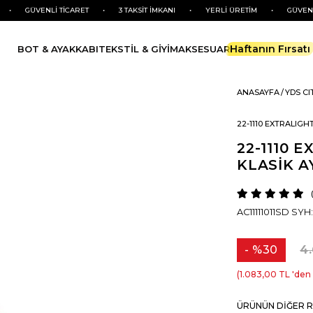
GÜVENLİ TİCARET
•
3 TAKSİT İMKANI
•
YERLİ ÜRETİM
•
GÜVENLİ TİCA
Haftanın Fırsatı
BOT & AYAKKABI
TEKSTİL & GİYİM
AKSESUAR
ANASAYFA
YDS CI
22-1110 EXTRALIGH
22-1110 
KLASİK A
AC11111011SD SYH:
%
30
4
İndirim
1.083,00 TL
'den 
ÜRÜNÜN DIĞER R