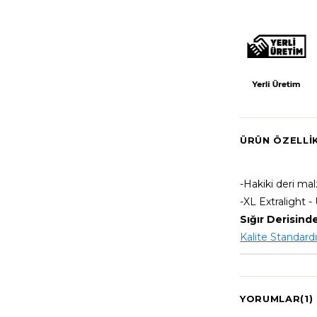
ÜRÜN ÖZELLI
-Hakiki deri m
-XL Extralight -
Sığır Derisinde
Kalite Standard
YORUMLAR
(1)