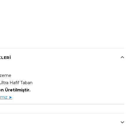
KLERI
alzeme
 Ultra Hafif Taban
n Üretilmiştir.
ımız ➤