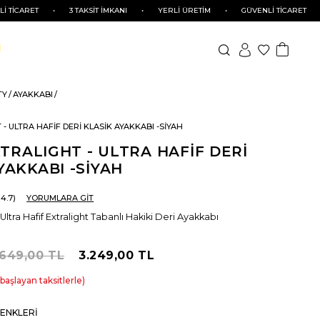
RET
•
3 TAKSİT İMKANI
•
YERLİ ÜRETİM
•
GÜVENLİ TİCARET
•
3 
TY
AYAKKABI
T - ULTRA HAFİF DERİ KLASİK AYAKKABI -SİYAH
EXTRALIGHT - ULTRA HAFİF DERİ
YAKKABI -SİYAH
4.7
YORUMLARA GİT
Ultra Hafif Extralight Tabanlı Hakiki Deri Ayakkabı
.649,00 TL
3.249,00 TL
başlayan taksitlerle
ENKLERI