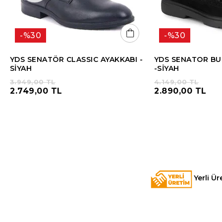
%30
%30
YDS SENATÖR CLASSIC AYAKKABI -
YDS SENATOR BU
SİYAH
-SİYAH
3.949,00 TL
4.149,00 TL
2.749,00 TL
2.890,00 TL
Yerli Ür