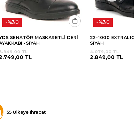
%30
%30
YDS SENATÖR MASKARETLİ DERİ
22-1000 EXTRALIGHT
AYAKKABI -SİYAH
SİYAH
3.949,00 TL
4.079,00 TL
2.749,00 TL
2.849,00 TL
55 Ülkeye İhracat