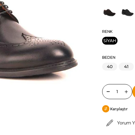
RENK
SİYAH
BEDEN
40
41
Karşılaştır
Yorum Y