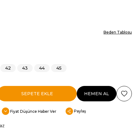
Beden Tablosu
42
43
44
45
Paylaş
Fiyat Düşünce Haber Ver
az