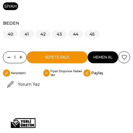
SİYAH
BEDEN
40
41
42
43
44
45
Fiyat Düşünce Haber
Paylaş
Karşılaştır
Ver
Yorum Yaz