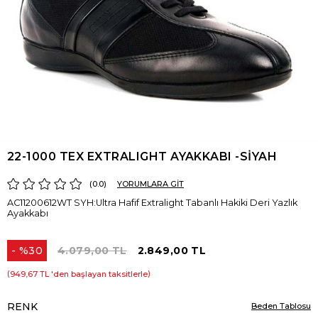
22-1000 TEX EXTRALIGHT AYAKKABI -SİYAH
0.0
YORUMLARA GİT
AC11200612WT SYH:Ultra Hafif Extralight Tabanlı Hakiki Deri Yazlık
Ayakkabı
%
30
4.079,00 TL
2.849,00 TL
İndirim
949,67 TL
'den başlayan taksitlerle
RENK
Beden Tablosu